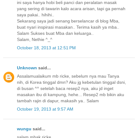
ini saya hanya hobi beli panci dan peralatan masak
yang sering di tawarin kalo acara arisan, tapi ga pernah
saya pakai.. hihihi..
Sekarang saya jadi senang berselancar di blog Mba,
buat nyari inspirasi masakan.. Terima kasih ya mba..
Salam Sukses buat Mba dan keluarga..
Salam, Nethie ^_^
October 18, 2013 at 12:51 PM
Unknown
said...
Assalamualaikum mb ricke, sebelum nya mau Tanya
nih, di Korea tinggal dmn? Aku jg kebetulan tinggal dsni,
di busan ^^ setelah baca resep2 nya, aku jd inget
masakan ibu di kampung, hehe... Resep2 mb bikin aku
tambah rajin di dapur, makasih ya.. Salam
October 19, 2013 at 9:57 AM
wungu
said...
salam mbak ricke,