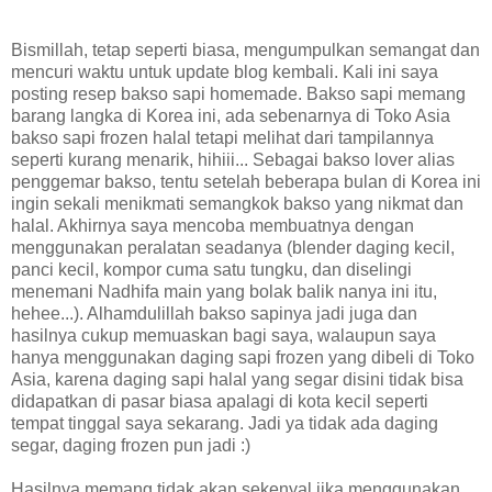
Bismillah, tetap seperti biasa, mengumpulkan semangat dan
mencuri waktu untuk update blog kembali. Kali ini saya
posting resep bakso sapi homemade. Bakso sapi memang
barang langka di Korea ini, ada sebenarnya di Toko Asia
bakso sapi frozen halal tetapi melihat dari tampilannya
seperti kurang menarik, hihiii... Sebagai bakso lover alias
penggemar bakso, tentu setelah beberapa bulan di Korea ini
ingin sekali menikmati semangkok bakso yang nikmat dan
halal. Akhirnya saya mencoba membuatnya dengan
menggunakan peralatan seadanya (blender daging kecil,
panci kecil, kompor cuma satu tungku, dan diselingi
menemani Nadhifa main yang bolak balik nanya ini itu,
hehee...). Alhamdulillah bakso sapinya jadi juga dan
hasilnya cukup memuaskan bagi saya, walaupun saya
hanya menggunakan daging sapi frozen yang dibeli di Toko
Asia, karena daging sapi halal yang segar disini tidak bisa
didapatkan di pasar biasa apalagi di kota kecil seperti
tempat tinggal saya sekarang. Jadi ya tidak ada daging
segar, daging frozen pun jadi :)
Hasilnya memang tidak akan sekenyal jika menggunakan