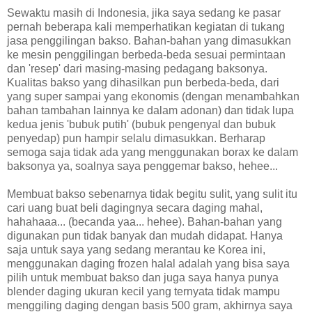
Sewaktu masih di Indonesia, jika saya sedang ke pasar
pernah beberapa kali memperhatikan kegiatan di tukang
jasa penggilingan bakso. Bahan-bahan yang dimasukkan
ke mesin penggilingan berbeda-beda sesuai permintaan
dan 'resep' dari masing-masing pedagang baksonya.
Kualitas bakso yang dihasilkan pun berbeda-beda, dari
yang super sampai yang ekonomis (dengan menambahkan
bahan tambahan lainnya ke dalam adonan) dan tidak lupa
kedua jenis 'bubuk putih' (bubuk pengenyal dan bubuk
penyedap) pun hampir selalu dimasukkan. Berharap
semoga saja tidak ada yang menggunakan borax ke dalam
baksonya ya, soalnya saya penggemar bakso, hehee...
Membuat bakso sebenarnya tidak begitu sulit, yang sulit itu
cari uang buat beli dagingnya secara daging mahal,
hahahaaa... (becanda yaa... hehee). Bahan-bahan yang
digunakan pun tidak banyak dan mudah didapat. Hanya
saja untuk saya yang sedang merantau ke Korea ini,
menggunakan daging frozen halal adalah yang bisa saya
pilih untuk membuat bakso dan juga saya hanya punya
blender daging ukuran kecil yang ternyata tidak mampu
menggiling daging dengan basis 500 gram, akhirnya saya