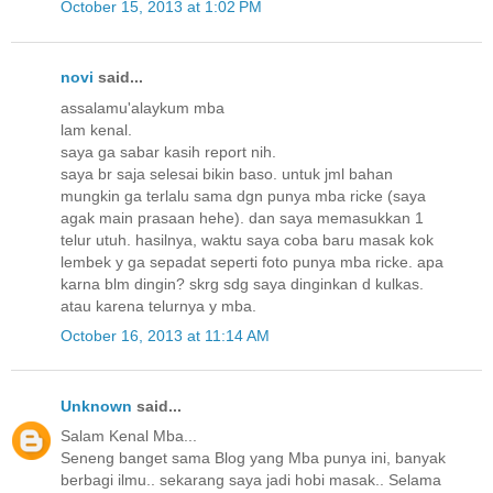
October 15, 2013 at 1:02 PM
novi
said...
assalamu'alaykum mba
lam kenal.
saya ga sabar kasih report nih.
saya br saja selesai bikin baso. untuk jml bahan
mungkin ga terlalu sama dgn punya mba ricke (saya
agak main prasaan hehe). dan saya memasukkan 1
telur utuh. hasilnya, waktu saya coba baru masak kok
lembek y ga sepadat seperti foto punya mba ricke. apa
karna blm dingin? skrg sdg saya dinginkan d kulkas.
atau karena telurnya y mba.
October 16, 2013 at 11:14 AM
Unknown
said...
Salam Kenal Mba...
Seneng banget sama Blog yang Mba punya ini, banyak
berbagi ilmu.. sekarang saya jadi hobi masak.. Selama