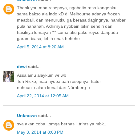
Thank you mba resepnya, ngobatin rasa kangenku
sama bakso ala indo xD di Melbourne adanya frozen
meatball, dan menurutku ga berasa dagingnya, hambar
pula hahahah. Akhirnya nyobain bikin sendiri dan
hasilnya lumayan ^^ cuma aku pake royco daripada
garam biasa, lebih enak hehehe
April 5, 2014 at 8:20 AM
dewi
said...
Assalamu alaykum wr wb
Teh Ricke, mau nyoba aah resepnya, hatur
nuhuun..salam kenal dari Nürnberg :)
April 22, 2014 at 12:05 AM
Unknown
said...
sya akan coba...smga berhasil..trims ya mbk...
May 3, 2014 at 8:03 PM