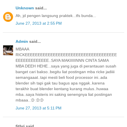
Unknown
said...
Ah, jd pengen langsung praktek...tfs bunda...
June 27, 2013 at 2:55 PM
Admin
said...
MBAAA
RICKEEEEEEEEEEEEEEEEEEEEEEEEEEEEEEEEEEEE
EEEEEEEEEEEEE..SAYA MAKIIIIINNN CINTA SAMA
MBA DEEH HEHE...saya yang juga di perantauan susah
banget cari bakso..begitu liat postingan mba ricke jadiiii
semangaaat..tapi mesti beli food processor ini..ada
blender sih tapi gak tau bagus apa nggak..karena
terakhir buat blender kentang kurang mulus..huwaa
mba..saya histeris ini saking senengnya liat postingan
mbaaa..:D :D:D
June 27, 2013 at 5:11 PM
fithri said...