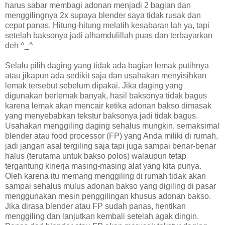
harus sabar membagi adonan menjadi 2 bagian dan
menggilingnya 2x supaya blender saya tidak rusak dan
cepat panas. Hitung-hitung melatih kesabaran lah ya, tapi
setelah baksonya jadi alhamdulillah puas dan terbayarkan
deh ^_^
Selalu pilih daging yang tidak ada bagian lemak putihnya
atau jikapun ada sedikit saja dan usahakan menyisihkan
lemak tersebut sebelum dipakai. Jika daging yang
digunakan berlemak banyak, hasil baksonya tidak bagus
karena lemak akan mencair ketika adonan bakso dimasak
yang menyebabkan tekstur baksonya jadi tidak bagus.
Usahakan menggiling daging sehalus mungkin, semaksimal
blender atau food processor (FP) yang Anda miliki di rumah,
jadi jangan asal tergiling saja tapi juga sampai benar-benar
halus (terutama untuk bakso polos) walaupun tetap
tergantung kinerja masing-masing alat yang kita punya.
Oleh karena itu memang menggiling di rumah tidak akan
sampai sehalus mulus adonan bakso yang digiling di pasar
menggunakan mesin penggilingan khusus adonan bakso.
Jika dirasa blender atau FP sudah panas, hentikan
menggiling dan lanjutkan kembali setelah agak dingin.