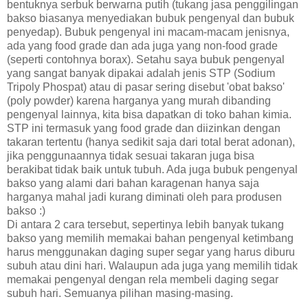
bentuknya serbuk berwarna putih (tukang jasa penggilingan
bakso biasanya menyediakan bubuk pengenyal dan bubuk
penyedap). Bubuk pengenyal ini macam-macam jenisnya,
ada yang food grade dan ada juga yang non-food grade
(seperti contohnya borax). Setahu saya bubuk pengenyal
yang sangat banyak dipakai adalah jenis STP (Sodium
Tripoly Phospat) atau di pasar sering disebut 'obat bakso'
(poly powder) karena harganya yang murah dibanding
pengenyal lainnya, kita bisa dapatkan di toko bahan kimia.
STP ini termasuk yang food grade dan diizinkan dengan
takaran tertentu (hanya sedikit saja dari total berat adonan),
jika penggunaannya tidak sesuai takaran juga bisa
berakibat tidak baik untuk tubuh. Ada juga bubuk pengenyal
bakso yang alami dari bahan karagenan hanya saja
harganya mahal jadi kurang diminati oleh para produsen
bakso :)
Di antara 2 cara tersebut, sepertinya lebih banyak tukang
bakso yang memilih memakai bahan pengenyal ketimbang
harus menggunakan daging super segar yang harus diburu
subuh atau dini hari. Walaupun ada juga yang memilih tidak
memakai pengenyal dengan rela membeli daging segar
subuh hari. Semuanya pilihan masing-masing.