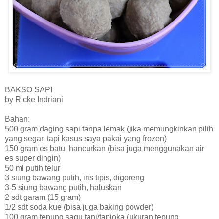
BAKSO SAPI
by Ricke Indriani
Bahan:
500 gram daging sapi tanpa lemak (jika memungkinkan pilih
yang segar, tapi kasus saya pakai yang frozen)
150 gram es batu, hancurkan (bisa juga menggunakan air
es super dingin)
50 ml putih telur
3 siung bawang putih, iris tipis, digoreng
3-5 siung bawang putih, haluskan
2 sdt garam (15 gram)
1/2 sdt soda kue (bisa juga baking powder)
100 gram tepung sagu tani/tapioka (ukuran tepung