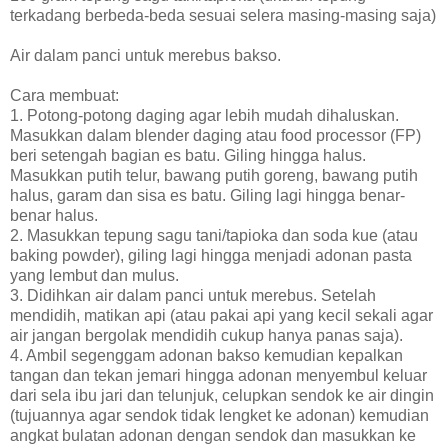
terkadang berbeda-beda sesuai selera masing-masing saja)
Air dalam panci untuk merebus bakso.
Cara membuat:
1. Potong-potong daging agar lebih mudah dihaluskan.
Masukkan dalam blender daging atau food processor (FP)
beri setengah bagian es batu. Giling hingga halus.
Masukkan putih telur, bawang putih goreng, bawang putih
halus, garam dan sisa es batu. Giling lagi hingga benar-
benar halus.
2. Masukkan tepung sagu tani/tapioka dan soda kue (atau
baking powder), giling lagi hingga menjadi adonan pasta
yang lembut dan mulus.
3. Didihkan air dalam panci untuk merebus. Setelah
mendidih, matikan api (atau pakai api yang kecil sekali agar
air jangan bergolak mendidih cukup hanya panas saja).
4. Ambil segenggam adonan bakso kemudian kepalkan
tangan dan tekan jemari hingga adonan menyembul keluar
dari sela ibu jari dan telunjuk, celupkan sendok ke air dingin
(tujuannya agar sendok tidak lengket ke adonan) kemudian
angkat bulatan adonan dengan sendok dan masukkan ke