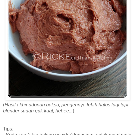
(
Hasil akhir adonan bakso, pengennya lebih halus lagi tapi
blender sudah gak kuat, hehee...
)
Tips:
- Soda kue (atau baking powder) fungsinya untuk membantu