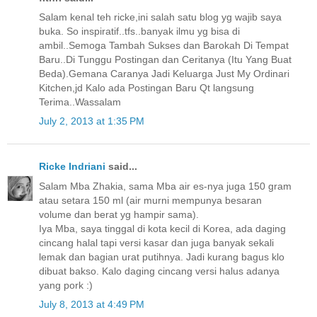
Salam kenal teh ricke,ini salah satu blog yg wajib saya
buka. So inspiratif..tfs..banyak ilmu yg bisa di
ambil..Semoga Tambah Sukses dan Barokah Di Tempat
Baru..Di Tunggu Postingan dan Ceritanya (Itu Yang Buat
Beda).Gemana Caranya Jadi Keluarga Just My Ordinari
Kitchen,jd Kalo ada Postingan Baru Qt langsung
Terima..Wassalam
July 2, 2013 at 1:35 PM
Ricke Indriani
said...
Salam Mba Zhakia, sama Mba air es-nya juga 150 gram
atau setara 150 ml (air murni mempunya besaran
volume dan berat yg hampir sama).
Iya Mba, saya tinggal di kota kecil di Korea, ada daging
cincang halal tapi versi kasar dan juga banyak sekali
lemak dan bagian urat putihnya. Jadi kurang bagus klo
dibuat bakso. Kalo daging cincang versi halus adanya
yang pork :)
July 8, 2013 at 4:49 PM