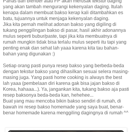
Panas dari blender atau FP akan merusak tekstur daging
yang akan tambah mengurangi kekenyalan daging. Itulah
kenapa dalam membuat bakso kerap kali ditambahkan es
batu, tujuannya untuk menjaga kekenyalan daging.
Jika kita pernah melihat adonan bakso yang digiling di
tukang penggilingan bakso di pasar, hasil akhir adonannya
mulus seperti bubur/paste, tapi jika kita membuatnya di
rumah mungkin tidak bisa terlalu mulus seperti itu tapi yang
penting enak dan sehat lah yaaa karena kita tau bahan-
bahan yang digunakan :)
Setiap orang pasti punya resep bakso yang berbeda-beda
dengan tekstur bakso yang dihasilkan sesuai selera masing-
masing juga. Yang pasti home cooking is always the best
lah yaaa (pembelaan diri karena gak bisa jajan bakso di
Korea, hahaaa...). Ya, jangankan kita, tukang bakso aja pasti
resep baksonya beda-beda kan, hehehee...
Buat yang mau mencoba bikin bakso sendiri di rumah, di
bawah ini resep bakso homemade yang saya buat, benar-
benar homemade karena menggiling dagingnya di rumah ^^