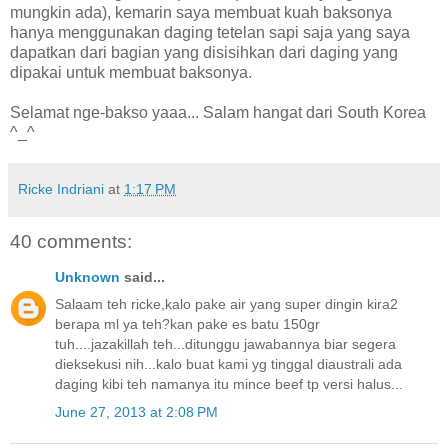
mungkin ada), kemarin saya membuat kuah baksonya
hanya menggunakan daging tetelan sapi saja yang saya
dapatkan dari bagian yang disisihkan dari daging yang
dipakai untuk membuat baksonya.
Selamat nge-bakso yaaa... Salam hangat dari South Korea
^_^
Ricke Indriani
at
1:17 PM
40 comments:
Unknown
said...
Salaam teh ricke,kalo pake air yang super dingin kira2
berapa ml ya teh?kan pake es batu 150gr
tuh....jazakillah teh...ditunggu jawabannya biar segera
dieksekusi nih...kalo buat kami yg tinggal diaustrali ada
daging kibi teh namanya itu mince beef tp versi halus...
June 27, 2013 at 2:08 PM