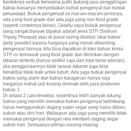
bentuknya serbuk berwarna putih (tukang jasa penggilingan
bakso biasanya menyediakan bubuk pengenyal dan bubuk
penyedap). Bubuk pengenyal ini macam-macam jenisnya,
ada yang food grade dan ada juga yang non-food grade
(seperti contohnya borax). Setahu saya bubuk pengenyal
yang sangat banyak dipakai adalah jenis STP (Sodium
Tripoly Phospat) atau di pasar sering disebut 'obat bakso'
(poly powder) karena harganya yang murah dibanding
pengenyal lainnya, kita bisa dapatkan di toko bahan kimia.
STP ini termasuk yang food grade dan diizinkan dengan
takaran tertentu (hanya sedikit saja dari total berat adonan),
jika penggunaannya tidak sesuai takaran juga bisa
berakibat tidak baik untuk tubuh. Ada juga bubuk pengenyal
bakso yang alami dari bahan karagenan hanya saja
harganya mahal jadi kurang diminati oleh para produsen
bakso :)
Di antara 2 cara tersebut, sepertinya lebih banyak tukang
bakso yang memilih memakai bahan pengenyal ketimbang
harus menggunakan daging super segar yang harus diburu
subuh atau dini hari. Walaupun ada juga yang memilih tidak
memakai pengenyal dengan rela membeli daging segar
subuh hari. Semuanya pilihan masing-masing.