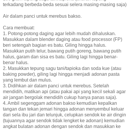
terkadang berbeda-beda sesuai selera masing-masing saja)
Air dalam panci untuk merebus bakso.
Cara membuat:
1. Potong-potong daging agar lebih mudah dihaluskan.
Masukkan dalam blender daging atau food processor (FP)
beri setengah bagian es batu. Giling hingga halus.
Masukkan putih telur, bawang putih goreng, bawang putih
halus, garam dan sisa es batu. Giling lagi hingga benar-
benar halus.
2. Masukkan tepung sagu tani/tapioka dan soda kue (atau
baking powder), giling lagi hingga menjadi adonan pasta
yang lembut dan mulus.
3. Didihkan air dalam panci untuk merebus. Setelah
mendidih, matikan api (atau pakai api yang kecil sekali agar
air jangan bergolak mendidih cukup hanya panas saja).
4. Ambil segenggam adonan bakso kemudian kepalkan
tangan dan tekan jemari hingga adonan menyembul keluar
dari sela ibu jari dan telunjuk, celupkan sendok ke air dingin
(tujuannya agar sendok tidak lengket ke adonan) kemudian
angkat bulatan adonan dengan sendok dan masukkan ke