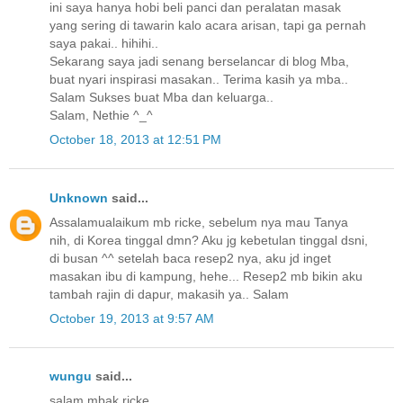
ini saya hanya hobi beli panci dan peralatan masak
yang sering di tawarin kalo acara arisan, tapi ga pernah
saya pakai.. hihihi..
Sekarang saya jadi senang berselancar di blog Mba,
buat nyari inspirasi masakan.. Terima kasih ya mba..
Salam Sukses buat Mba dan keluarga..
Salam, Nethie ^_^
October 18, 2013 at 12:51 PM
Unknown
said...
Assalamualaikum mb ricke, sebelum nya mau Tanya
nih, di Korea tinggal dmn? Aku jg kebetulan tinggal dsni,
di busan ^^ setelah baca resep2 nya, aku jd inget
masakan ibu di kampung, hehe... Resep2 mb bikin aku
tambah rajin di dapur, makasih ya.. Salam
October 19, 2013 at 9:57 AM
wungu
said...
salam mbak ricke,