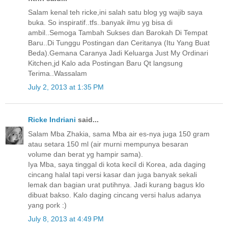
Salam kenal teh ricke,ini salah satu blog yg wajib saya
buka. So inspiratif..tfs..banyak ilmu yg bisa di
ambil..Semoga Tambah Sukses dan Barokah Di Tempat
Baru..Di Tunggu Postingan dan Ceritanya (Itu Yang Buat
Beda).Gemana Caranya Jadi Keluarga Just My Ordinari
Kitchen,jd Kalo ada Postingan Baru Qt langsung
Terima..Wassalam
July 2, 2013 at 1:35 PM
Ricke Indriani
said...
Salam Mba Zhakia, sama Mba air es-nya juga 150 gram
atau setara 150 ml (air murni mempunya besaran
volume dan berat yg hampir sama).
Iya Mba, saya tinggal di kota kecil di Korea, ada daging
cincang halal tapi versi kasar dan juga banyak sekali
lemak dan bagian urat putihnya. Jadi kurang bagus klo
dibuat bakso. Kalo daging cincang versi halus adanya
yang pork :)
July 8, 2013 at 4:49 PM