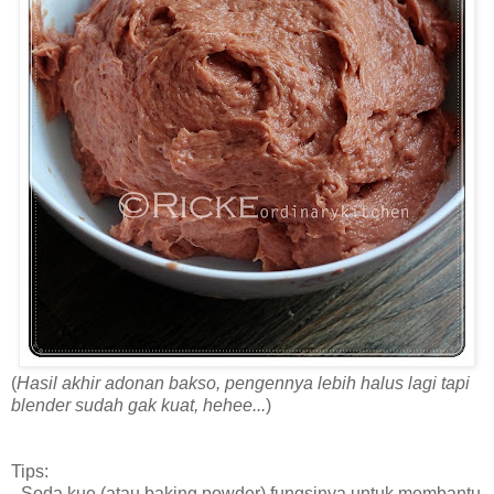
(
Hasil akhir adonan bakso, pengennya lebih halus lagi tapi
blender sudah gak kuat, hehee...
)
Tips:
- Soda kue (atau baking powder) fungsinya untuk membantu