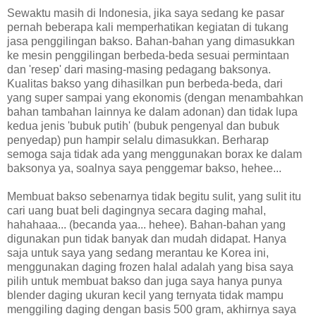
Sewaktu masih di Indonesia, jika saya sedang ke pasar
pernah beberapa kali memperhatikan kegiatan di tukang
jasa penggilingan bakso. Bahan-bahan yang dimasukkan
ke mesin penggilingan berbeda-beda sesuai permintaan
dan 'resep' dari masing-masing pedagang baksonya.
Kualitas bakso yang dihasilkan pun berbeda-beda, dari
yang super sampai yang ekonomis (dengan menambahkan
bahan tambahan lainnya ke dalam adonan) dan tidak lupa
kedua jenis 'bubuk putih' (bubuk pengenyal dan bubuk
penyedap) pun hampir selalu dimasukkan. Berharap
semoga saja tidak ada yang menggunakan borax ke dalam
baksonya ya, soalnya saya penggemar bakso, hehee...
Membuat bakso sebenarnya tidak begitu sulit, yang sulit itu
cari uang buat beli dagingnya secara daging mahal,
hahahaaa... (becanda yaa... hehee). Bahan-bahan yang
digunakan pun tidak banyak dan mudah didapat. Hanya
saja untuk saya yang sedang merantau ke Korea ini,
menggunakan daging frozen halal adalah yang bisa saya
pilih untuk membuat bakso dan juga saya hanya punya
blender daging ukuran kecil yang ternyata tidak mampu
menggiling daging dengan basis 500 gram, akhirnya saya