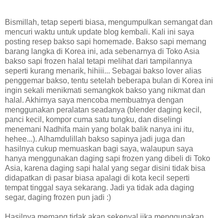
Bismillah, tetap seperti biasa, mengumpulkan semangat dan
mencuri waktu untuk update blog kembali. Kali ini saya
posting resep bakso sapi homemade. Bakso sapi memang
barang langka di Korea ini, ada sebenarnya di Toko Asia
bakso sapi frozen halal tetapi melihat dari tampilannya
seperti kurang menarik, hihiii... Sebagai bakso lover alias
penggemar bakso, tentu setelah beberapa bulan di Korea ini
ingin sekali menikmati semangkok bakso yang nikmat dan
halal. Akhirnya saya mencoba membuatnya dengan
menggunakan peralatan seadanya (blender daging kecil,
panci kecil, kompor cuma satu tungku, dan diselingi
menemani Nadhifa main yang bolak balik nanya ini itu,
hehee...). Alhamdulillah bakso sapinya jadi juga dan
hasilnya cukup memuaskan bagi saya, walaupun saya
hanya menggunakan daging sapi frozen yang dibeli di Toko
Asia, karena daging sapi halal yang segar disini tidak bisa
didapatkan di pasar biasa apalagi di kota kecil seperti
tempat tinggal saya sekarang. Jadi ya tidak ada daging
segar, daging frozen pun jadi :)
Hasilnya memang tidak akan sekenyal jika menggunakan