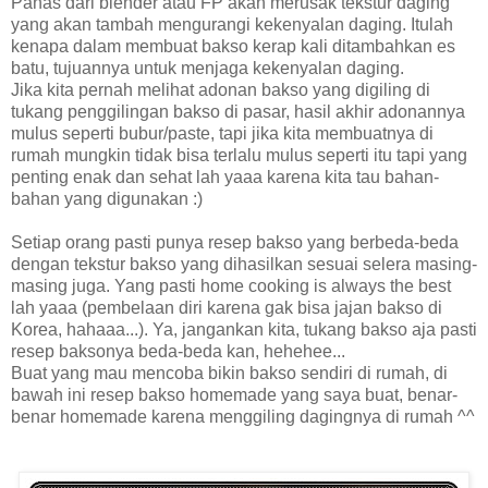
Panas dari blender atau FP akan merusak tekstur daging
yang akan tambah mengurangi kekenyalan daging. Itulah
kenapa dalam membuat bakso kerap kali ditambahkan es
batu, tujuannya untuk menjaga kekenyalan daging.
Jika kita pernah melihat adonan bakso yang digiling di
tukang penggilingan bakso di pasar, hasil akhir adonannya
mulus seperti bubur/paste, tapi jika kita membuatnya di
rumah mungkin tidak bisa terlalu mulus seperti itu tapi yang
penting enak dan sehat lah yaaa karena kita tau bahan-
bahan yang digunakan :)
Setiap orang pasti punya resep bakso yang berbeda-beda
dengan tekstur bakso yang dihasilkan sesuai selera masing-
masing juga. Yang pasti home cooking is always the best
lah yaaa (pembelaan diri karena gak bisa jajan bakso di
Korea, hahaaa...). Ya, jangankan kita, tukang bakso aja pasti
resep baksonya beda-beda kan, hehehee...
Buat yang mau mencoba bikin bakso sendiri di rumah, di
bawah ini resep bakso homemade yang saya buat, benar-
benar homemade karena menggiling dagingnya di rumah ^^