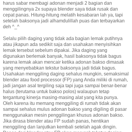
harus sabar membagi adonan menjadi 2 bagian dan
menggilingnya 2x supaya blender saya tidak rusak dan
cepat panas. Hitung-hitung melatih kesabaran lah ya, tapi
setelah baksonya jadi alhamdulillah puas dan terbayarkan
deh ^_^
Selalu pilih daging yang tidak ada bagian lemak putihnya
atau jikapun ada sedikit saja dan usahakan menyisihkan
lemak tersebut sebelum dipakai. Jika daging yang
digunakan berlemak banyak, hasil baksonya tidak bagus
karena lemak akan mencair ketika adonan bakso dimasak
yang menyebabkan tekstur baksonya jadi tidak bagus.
Usahakan menggiling daging sehalus mungkin, semaksimal
blender atau food processor (FP) yang Anda miliki di rumah,
jadi jangan asal tergiling saja tapi juga sampai benar-benar
halus (terutama untuk bakso polos) walaupun tetap
tergantung kinerja masing-masing alat yang kita punya.
Oleh karena itu memang menggiling di rumah tidak akan
sampai sehalus mulus adonan bakso yang digiling di pasar
menggunakan mesin penggilingan khusus adonan bakso.
Jika dirasa blender atau FP sudah panas, hentikan
menggiling dan lanjutkan kembali setelah agak dingin.