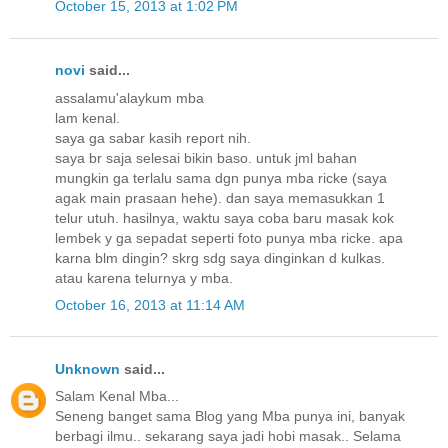
October 15, 2013 at 1:02 PM
novi
said...
assalamu'alaykum mba
lam kenal.
saya ga sabar kasih report nih.
saya br saja selesai bikin baso. untuk jml bahan
mungkin ga terlalu sama dgn punya mba ricke (saya
agak main prasaan hehe). dan saya memasukkan 1
telur utuh. hasilnya, waktu saya coba baru masak kok
lembek y ga sepadat seperti foto punya mba ricke. apa
karna blm dingin? skrg sdg saya dinginkan d kulkas.
atau karena telurnya y mba.
October 16, 2013 at 11:14 AM
Unknown
said...
Salam Kenal Mba...
Seneng banget sama Blog yang Mba punya ini, banyak
berbagi ilmu.. sekarang saya jadi hobi masak.. Selama