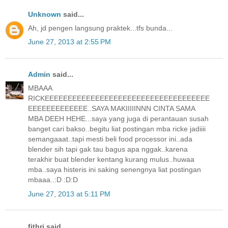
Unknown
said...
Ah, jd pengen langsung praktek...tfs bunda...
June 27, 2013 at 2:55 PM
Admin
said...
MBAAA
RICKEEEEEEEEEEEEEEEEEEEEEEEEEEEEEEEEEEEE
EEEEEEEEEEEEE..SAYA MAKIIIIINNN CINTA SAMA
MBA DEEH HEHE...saya yang juga di perantauan susah
banget cari bakso..begitu liat postingan mba ricke jadiiii
semangaaat..tapi mesti beli food processor ini..ada
blender sih tapi gak tau bagus apa nggak..karena
terakhir buat blender kentang kurang mulus..huwaa
mba..saya histeris ini saking senengnya liat postingan
mbaaa..:D :D:D
June 27, 2013 at 5:11 PM
fithri said...