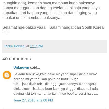
mungkin ada), kemarin saya membuat kuah baksonya
hanya menggunakan daging tetelan sapi saja yang saya
dapatkan dari bagian yang disisihkan dari daging yang
dipakai untuk membuat baksonya.
Selamat nge-bakso yaaa... Salam hangat dari South Korea
^_^
Ricke Indriani
at
1:17 PM
40 comments:
Unknown
said...
Salaam teh ricke,kalo pake air yang super dingin kira2
berapa ml ya teh?kan pake es batu 150gr
tuh....jazakillah teh...ditunggu jawabannya biar segera
dieksekusi nih...kalo buat kami yg tinggal diaustrali ada
daging kibi teh namanya itu mince beef tp versi halus...
June 27, 2013 at 2:08 PM