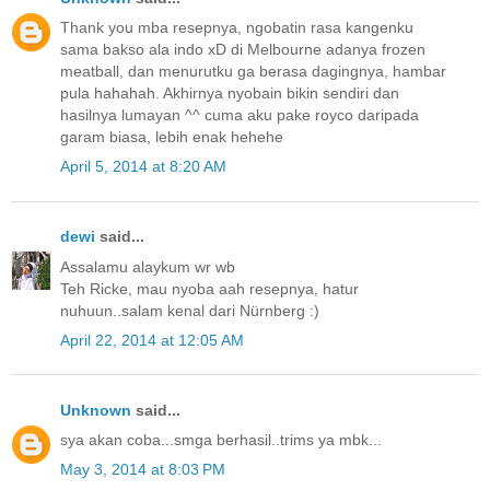
Thank you mba resepnya, ngobatin rasa kangenku
sama bakso ala indo xD di Melbourne adanya frozen
meatball, dan menurutku ga berasa dagingnya, hambar
pula hahahah. Akhirnya nyobain bikin sendiri dan
hasilnya lumayan ^^ cuma aku pake royco daripada
garam biasa, lebih enak hehehe
April 5, 2014 at 8:20 AM
dewi
said...
Assalamu alaykum wr wb
Teh Ricke, mau nyoba aah resepnya, hatur
nuhuun..salam kenal dari Nürnberg :)
April 22, 2014 at 12:05 AM
Unknown
said...
sya akan coba...smga berhasil..trims ya mbk...
May 3, 2014 at 8:03 PM