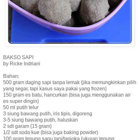
BAKSO SAPI
by Ricke Indriani
Bahan:
500 gram daging sapi tanpa lemak (jika memungkinkan pilih
yang segar, tapi kasus saya pakai yang frozen)
150 gram es batu, hancurkan (bisa juga menggunakan air
es super dingin)
50 ml putih telur
3 siung bawang putih, iris tipis, digoreng
3-5 siung bawang putih, haluskan
2 sdt garam (15 gram)
1/2 sdt soda kue (bisa juga baking powder)
100 gram tepung sagu tani/tapioka (ukuran tepung