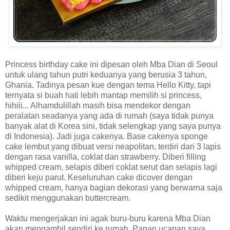
Princess birthday cake ini dipesan oleh Mba Dian di Seoul
untuk ulang tahun putri keduanya yang berusia 3 tahun,
Ghania. Tadinya pesan kue dengan tema Hello Kitty, tapi
ternyata si buah hati lebih mantap memilih si princess,
hihiii... Alhamdulillah masih bisa mendekor dengan
peralatan seadanya yang ada di rumah (saya tidak punya
banyak alat di Korea sini, tidak selengkap yang saya punya
di Indonesia). Jadi juga cakenya. Base cakenya sponge
cake lembut yang dibuat versi neapolitan, terdiri dari 3 lapis
dengan rasa vanilla, coklat dan strawberry. Diberi filling
whipped cream, selapis diberi coklat serut dan selapis lagi
diberi keju parut. Keseluruhan cake dicover dengan
whipped cream, hanya bagian dekorasi yang berwarna saja
sedikit menggunakan buttercream.
Waktu mengerjakan ini agak buru-buru karena Mba Dian
akan mengambil sendiri ke rumah. Papan ucapan saya