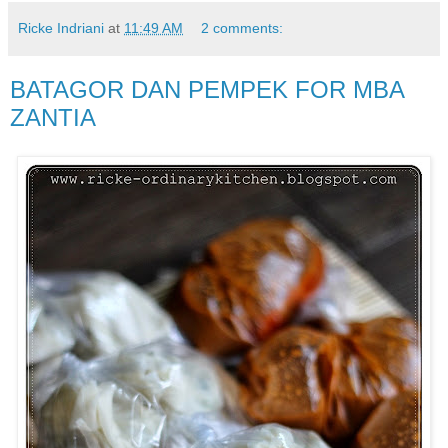
Ricke Indriani
at
11:49 AM
2 comments:
BATAGOR DAN PEMPEK FOR MBA
ZANTIA