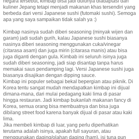
negara tersebut, kimbap bisa jadi dulunya diadaptasi dari
kuliner Jepang tetapi menjadi makanan khas tersendiri yang
berbeda dari versi Japanese sushi (futomaki sushi). Semoga
apa yang saya sampaikan tidak salah ya :)
Kimbap nasinya sudah diberi seasoning (minyak wijen dan
garam) jadi sudah gurih, kalau Japanese sushi biasanya
nasinya diberi seasoning menggunakan cuka/vinegar
(citarasa asam) dan juga mirin (citarasa manis) atau bisa
juga diganti dengan gula. Kimbab ini seluruh isinya juga
sudah diberi seasoning, jadi siap disantap tanpa harus
memakai saus pendamping lagi. Versi Japanese sushi juga
biasanya disajikan dengan dipping sauce.
Kimbap ini populer sebagai bekal bepergian atau piknik. Di
Korea tentu sangat mudah mendapatkan kimbap ini dijual
dimana-mana, dari mulai pedagang kaki lima di pasar
hingga restauran. Jadi kimbap bukanlah makanan fancy di
Korea, semua orang bisa membuatnya dan bisa juga
dibilang street food karena banyak dijual di pasar atau kaki
lima.
Jika membeli kimbap di luar, yang perlu diperhatikan
terutama adalah isinya, apakah full sayuran, atau
menggunakan daging/olahan daging (ham), isi tuna pun