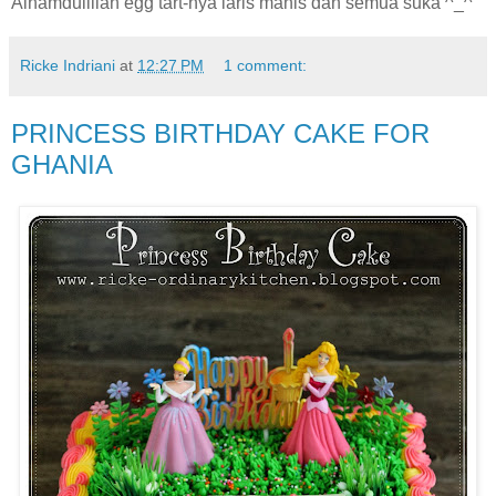
Alhamdulillah egg tart-nya laris manis dan semua suka ^_^
Ricke Indriani
at
12:27 PM
1 comment:
PRINCESS BIRTHDAY CAKE FOR
GHANIA