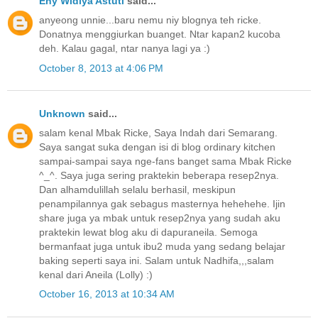
Eny Widiya Astuti
said...
anyeong unnie...baru nemu niy blognya teh ricke.
Donatnya menggiurkan buanget. Ntar kapan2 kucoba
deh. Kalau gagal, ntar nanya lagi ya :)
October 8, 2013 at 4:06 PM
Unknown
said...
salam kenal Mbak Ricke, Saya Indah dari Semarang.
Saya sangat suka dengan isi di blog ordinary kitchen
sampai-sampai saya nge-fans banget sama Mbak Ricke
^_^. Saya juga sering praktekin beberapa resep2nya.
Dan alhamdulillah selalu berhasil, meskipun
penampilannya gak sebagus masternya hehehehe. Ijin
share juga ya mbak untuk resep2nya yang sudah aku
praktekin lewat blog aku di dapuraneila. Semoga
bermanfaat juga untuk ibu2 muda yang sedang belajar
baking seperti saya ini. Salam untuk Nadhifa,,,salam
kenal dari Aneila (Lolly) :)
October 16, 2013 at 10:34 AM