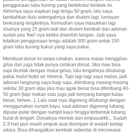
penggunaan labu kuning yang bertekstur lembek ini.
Akhirnya saya siapkan lagi terigu 50 gram, lalu saya
tambahkan dulu setengahnya dan diuleni lagi, lumayan
berkurang lengketnya. Kemudian saya masukkan lagi
sisanya yang 25 gram tadi dan diuleni kembali dan adonan
sudah pas 'feel'-nya ketika disentuh tangan. Jadi saya
totalkan penggunaan terigu adalah 300 gram untuk 150
gram labu kuning kukus yang saya pakai.
Membuat donat ini tanpa cetakan, karena malas menggilas-
gilas dan juga tidak punya cetakan donat. Jika mau bisa
saja dicetak dengan mulut gelas, lalu tengahnya dilubangi
pakai mulut botol air mineral. Tapi lagi-lagi saya malas, jadi
adonan langsung saya bagi saja, ditimbang masing-masing
sekitar 30 gram atau jika mau agak besar bisa ditimbang 40-
50 gram (tapi makan satu juga jadi kenyang banget kalau
besar, hehee...). Lalu saat mau digoreng dilubangi dengan
menggunakan sumpit kayu, saat adonan digoreng lubang
diputar-putar dengan sumpit kayu hingga terbentuk lubang
bulat di tengah. Donatnya montok dan empuuukkk... Sudah
2-3 hari pun masih empuk asal disimpan di wadah kedap
udara. Bisa dihangatkan kembali sebentar di microwave