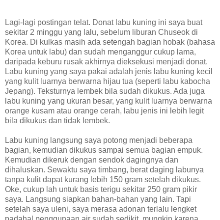
Lagi-lagi postingan telat. Donat labu kuning ini saya buat
sekitar 2 minggu yang lalu, sebelum liburan Chuseok di
Korea. Di kulkas masih ada setengah bagian hobak (bahasa
Korea untuk labu) dan sudah menganggur cukup lama,
daripada keburu rusak akhirnya dieksekusi menjadi donat.
Labu kuning yang saya pakai adalah jenis labu kuning kecil
yang kulit luarnya berwarna hijau tua (seperti labu kabocha
Jepang). Teksturnya lembek bila sudah dikukus. Ada juga
labu kuning yang ukuran besar, yang kulit luarnya berwarna
orange kusam atau orange cerah, labu jenis ini lebih legit
bila dikukus dan tidak lembek.
Labu kuning langsung saya potong menjadi beberapa
bagian, kemudian dikukus sampai semua bagian empuk.
Kemudian dikeruk dengan sendok dagingnya dan
dihaluskan. Sewaktu saya timbang, berat daging labunya
tanpa kulit dapat kurang lebih 150 gram setelah dikukus.
Oke, cukup lah untuk basis terigu sekitar 250 gram pikir
saya. Langsung siapkan bahan-bahan yang lain. Tapi
setelah saya uleni, saya merasa adonan terlalu lengket
padahal penggunaan air sudah sedikit, mungkin karena