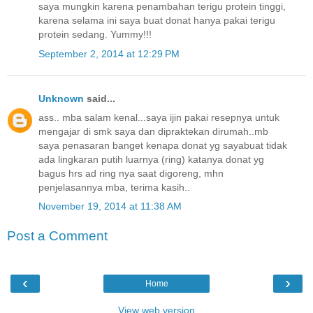
saya mungkin karena penambahan terigu protein tinggi,
karena selama ini saya buat donat hanya pakai terigu
protein sedang. Yummy!!!
September 2, 2014 at 12:29 PM
Unknown
said...
ass.. mba salam kenal...saya ijin pakai resepnya untuk
mengajar di smk saya dan dipraktekan dirumah..mb
saya penasaran banget kenapa donat yg sayabuat tidak
ada lingkaran putih luarnya (ring) katanya donat yg
bagus hrs ad ring nya saat digoreng, mhn
penjelasannya mba, terima kasih..
November 19, 2014 at 11:38 AM
Post a Comment
‹
›
Home
View web version