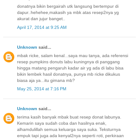
donatnya bikin bergairah utk langsung bertempur di
dapur..hehehee,makasih ya mbk atas resep2nya yg
akurat dan jujur banget..
April 17, 2014 at 9:25 AM
Unknown
said...
mbak ricke, salam kenal...saya mau tanya, ada referensi
resep pumpkins donuts labu kuningnya di panggang
hingga matang pengaruh kadar air yg ada di labu bisa
bikin lembek hasil donatnya, punya mb ricke dikukus
biasa aja ya...itu gimana mb?
May 25, 2014 at 7:16 PM
Unknown
said...
terima kasih banyak mbak buat resep donat labunya.
Kemarin saya sudah coba dan hasilnya enak,
alhamdulillah semua keluarga saya suka. Teksturnya
empuk tapi juga ada kenyal2nya seperti roti, perkiraan