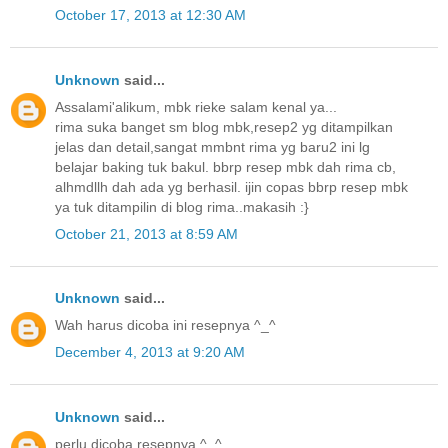
October 17, 2013 at 12:30 AM
Unknown
said...
Assalami'alikum, mbk rieke salam kenal ya...
rima suka banget sm blog mbk,resep2 yg ditampilkan
jelas dan detail,sangat mmbnt rima yg baru2 ini lg
belajar baking tuk bakul. bbrp resep mbk dah rima cb,
alhmdllh dah ada yg berhasil. ijin copas bbrp resep mbk
ya tuk ditampilin di blog rima..makasih :}
October 21, 2013 at 8:59 AM
Unknown
said...
Wah harus dicoba ini resepnya ^_^
December 4, 2013 at 9:20 AM
Unknown
said...
perlu dicoba resepnya ^_^