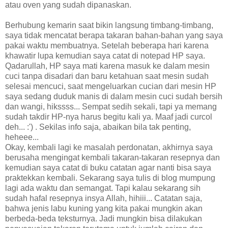
atau oven yang sudah dipanaskan.
Berhubung kemarin saat bikin langsung timbang-timbang,
saya tidak mencatat berapa takaran bahan-bahan yang saya
pakai waktu membuatnya. Setelah beberapa hari karena
khawatir lupa kemudian saya catat di notepad HP saya.
Qadarullah, HP saya mati karena masuk ke dalam mesin
cuci tanpa disadari dan baru ketahuan saat mesin sudah
selesai mencuci, saat mengeluarkan cucian dari mesin HP
saya sedang duduk manis di dalam mesin cuci sudah bersih
dan wangi, hikssss... Sempat sedih sekali, tapi ya memang
sudah takdir HP-nya harus begitu kali ya. Maaf jadi curcol
deh... :') . Sekilas info saja, abaikan bila tak penting,
heheee...
Okay, kembali lagi ke masalah perdonatan, akhirnya saya
berusaha mengingat kembali takaran-takaran resepnya dan
kemudian saya catat di buku catatan agar nanti bisa saya
praktekkan kembali. Sekarang saya tulis di blog mumpung
lagi ada waktu dan semangat. Tapi kalau sekarang sih
sudah hafal resepnya insya Allah, hihiii... Catatan saja,
bahwa jenis labu kuning yang kita pakai mungkin akan
berbeda-beda teksturnya. Jadi mungkin bisa dilakukan