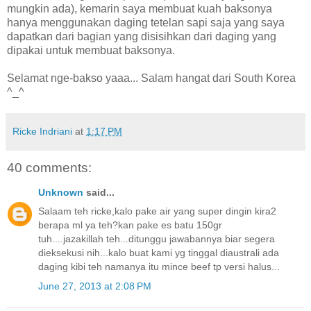
mungkin ada), kemarin saya membuat kuah baksonya
hanya menggunakan daging tetelan sapi saja yang saya
dapatkan dari bagian yang disisihkan dari daging yang
dipakai untuk membuat baksonya.
Selamat nge-bakso yaaa... Salam hangat dari South Korea
^_^
Ricke Indriani
at
1:17 PM
40 comments:
Unknown
said...
Salaam teh ricke,kalo pake air yang super dingin kira2
berapa ml ya teh?kan pake es batu 150gr
tuh....jazakillah teh...ditunggu jawabannya biar segera
dieksekusi nih...kalo buat kami yg tinggal diaustrali ada
daging kibi teh namanya itu mince beef tp versi halus...
June 27, 2013 at 2:08 PM