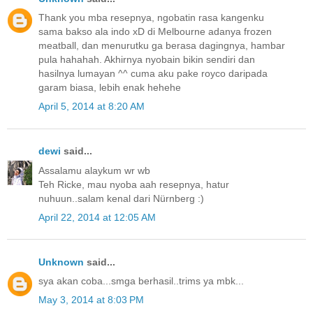
Thank you mba resepnya, ngobatin rasa kangenku
sama bakso ala indo xD di Melbourne adanya frozen
meatball, dan menurutku ga berasa dagingnya, hambar
pula hahahah. Akhirnya nyobain bikin sendiri dan
hasilnya lumayan ^^ cuma aku pake royco daripada
garam biasa, lebih enak hehehe
April 5, 2014 at 8:20 AM
dewi
said...
Assalamu alaykum wr wb
Teh Ricke, mau nyoba aah resepnya, hatur
nuhuun..salam kenal dari Nürnberg :)
April 22, 2014 at 12:05 AM
Unknown
said...
sya akan coba...smga berhasil..trims ya mbk...
May 3, 2014 at 8:03 PM