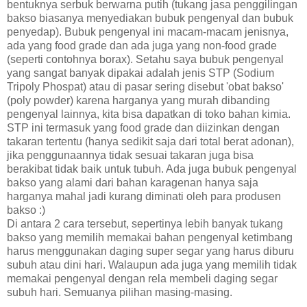
bentuknya serbuk berwarna putih (tukang jasa penggilingan
bakso biasanya menyediakan bubuk pengenyal dan bubuk
penyedap). Bubuk pengenyal ini macam-macam jenisnya,
ada yang food grade dan ada juga yang non-food grade
(seperti contohnya borax). Setahu saya bubuk pengenyal
yang sangat banyak dipakai adalah jenis STP (Sodium
Tripoly Phospat) atau di pasar sering disebut 'obat bakso'
(poly powder) karena harganya yang murah dibanding
pengenyal lainnya, kita bisa dapatkan di toko bahan kimia.
STP ini termasuk yang food grade dan diizinkan dengan
takaran tertentu (hanya sedikit saja dari total berat adonan),
jika penggunaannya tidak sesuai takaran juga bisa
berakibat tidak baik untuk tubuh. Ada juga bubuk pengenyal
bakso yang alami dari bahan karagenan hanya saja
harganya mahal jadi kurang diminati oleh para produsen
bakso :)
Di antara 2 cara tersebut, sepertinya lebih banyak tukang
bakso yang memilih memakai bahan pengenyal ketimbang
harus menggunakan daging super segar yang harus diburu
subuh atau dini hari. Walaupun ada juga yang memilih tidak
memakai pengenyal dengan rela membeli daging segar
subuh hari. Semuanya pilihan masing-masing.