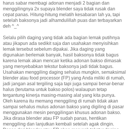
harus sabar membagi adonan menjadi 2 bagian dan
menggilingnya 2x supaya blender saya tidak rusak dan
cepat panas. Hitung-hitung melatih kesabaran lah ya, tapi
setelah baksonya jadi alhamdulillah puas dan terbayarkan
deh ^_^
Selalu pilih daging yang tidak ada bagian lemak putihnya
atau jikapun ada sedikit saja dan usahakan menyisihkan
lemak tersebut sebelum dipakai. Jika daging yang
digunakan berlemak banyak, hasil baksonya tidak bagus
karena lemak akan mencair ketika adonan bakso dimasak
yang menyebabkan tekstur baksonya jadi tidak bagus.
Usahakan menggiling daging sehalus mungkin, semaksimal
blender atau food processor (FP) yang Anda miliki di rumah,
jadi jangan asal tergiling saja tapi juga sampai benar-benar
halus (terutama untuk bakso polos) walaupun tetap
tergantung kinerja masing-masing alat yang kita punya.
Oleh karena itu memang menggiling di rumah tidak akan
sampai sehalus mulus adonan bakso yang digiling di pasar
menggunakan mesin penggilingan khusus adonan bakso.
Jika dirasa blender atau FP sudah panas, hentikan
menggiling dan lanjutkan kembali setelah agak dingin.