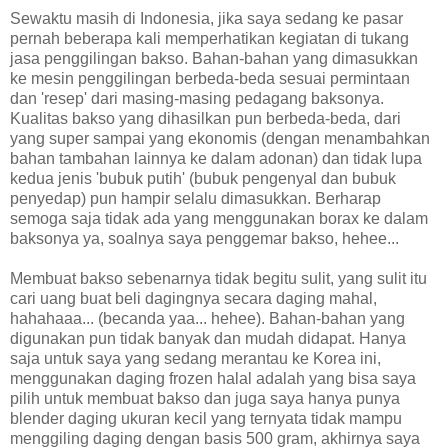
Sewaktu masih di Indonesia, jika saya sedang ke pasar
pernah beberapa kali memperhatikan kegiatan di tukang
jasa penggilingan bakso. Bahan-bahan yang dimasukkan
ke mesin penggilingan berbeda-beda sesuai permintaan
dan 'resep' dari masing-masing pedagang baksonya.
Kualitas bakso yang dihasilkan pun berbeda-beda, dari
yang super sampai yang ekonomis (dengan menambahkan
bahan tambahan lainnya ke dalam adonan) dan tidak lupa
kedua jenis 'bubuk putih' (bubuk pengenyal dan bubuk
penyedap) pun hampir selalu dimasukkan. Berharap
semoga saja tidak ada yang menggunakan borax ke dalam
baksonya ya, soalnya saya penggemar bakso, hehee...
Membuat bakso sebenarnya tidak begitu sulit, yang sulit itu
cari uang buat beli dagingnya secara daging mahal,
hahahaaa... (becanda yaa... hehee). Bahan-bahan yang
digunakan pun tidak banyak dan mudah didapat. Hanya
saja untuk saya yang sedang merantau ke Korea ini,
menggunakan daging frozen halal adalah yang bisa saya
pilih untuk membuat bakso dan juga saya hanya punya
blender daging ukuran kecil yang ternyata tidak mampu
menggiling daging dengan basis 500 gram, akhirnya saya