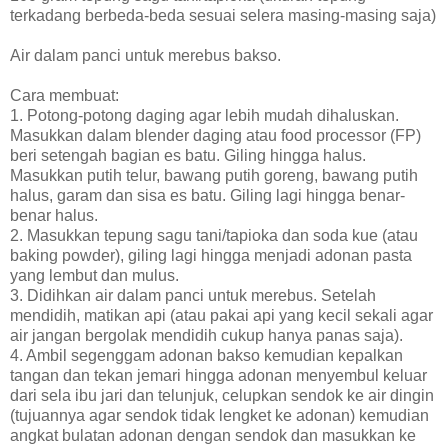
terkadang berbeda-beda sesuai selera masing-masing saja)
Air dalam panci untuk merebus bakso.
Cara membuat:
1. Potong-potong daging agar lebih mudah dihaluskan.
Masukkan dalam blender daging atau food processor (FP)
beri setengah bagian es batu. Giling hingga halus.
Masukkan putih telur, bawang putih goreng, bawang putih
halus, garam dan sisa es batu. Giling lagi hingga benar-
benar halus.
2. Masukkan tepung sagu tani/tapioka dan soda kue (atau
baking powder), giling lagi hingga menjadi adonan pasta
yang lembut dan mulus.
3. Didihkan air dalam panci untuk merebus. Setelah
mendidih, matikan api (atau pakai api yang kecil sekali agar
air jangan bergolak mendidih cukup hanya panas saja).
4. Ambil segenggam adonan bakso kemudian kepalkan
tangan dan tekan jemari hingga adonan menyembul keluar
dari sela ibu jari dan telunjuk, celupkan sendok ke air dingin
(tujuannya agar sendok tidak lengket ke adonan) kemudian
angkat bulatan adonan dengan sendok dan masukkan ke