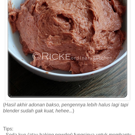
(
Hasil akhir adonan bakso, pengennya lebih halus lagi tapi
blender sudah gak kuat, hehee...
)
Tips:
- Soda kue (atau baking powder) fungsinya untuk membantu