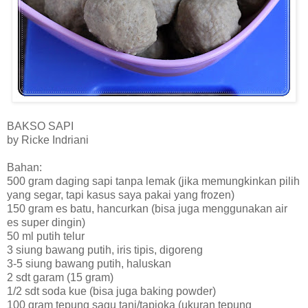
BAKSO SAPI
by Ricke Indriani
Bahan:
500 gram daging sapi tanpa lemak (jika memungkinkan pilih
yang segar, tapi kasus saya pakai yang frozen)
150 gram es batu, hancurkan (bisa juga menggunakan air
es super dingin)
50 ml putih telur
3 siung bawang putih, iris tipis, digoreng
3-5 siung bawang putih, haluskan
2 sdt garam (15 gram)
1/2 sdt soda kue (bisa juga baking powder)
100 gram tepung sagu tani/tapioka (ukuran tepung