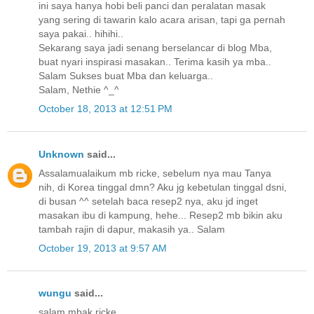
ini saya hanya hobi beli panci dan peralatan masak
yang sering di tawarin kalo acara arisan, tapi ga pernah
saya pakai.. hihihi..
Sekarang saya jadi senang berselancar di blog Mba,
buat nyari inspirasi masakan.. Terima kasih ya mba..
Salam Sukses buat Mba dan keluarga..
Salam, Nethie ^_^
October 18, 2013 at 12:51 PM
Unknown
said...
Assalamualaikum mb ricke, sebelum nya mau Tanya
nih, di Korea tinggal dmn? Aku jg kebetulan tinggal dsni,
di busan ^^ setelah baca resep2 nya, aku jd inget
masakan ibu di kampung, hehe... Resep2 mb bikin aku
tambah rajin di dapur, makasih ya.. Salam
October 19, 2013 at 9:57 AM
wungu
said...
salam mbak ricke,