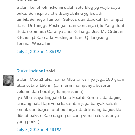
Salam kenal teh ricke,ini salah satu blog yg wajib saya
buka. So inspiratif..tfs..banyak ilmu yg bisa di
ambil..Semoga Tambah Sukses dan Barokah Di Tempat
Baru..Di Tunggu Postingan dan Ceritanya (Itu Yang Buat
Beda).Gemana Caranya Jadi Keluarga Just My Ordinari
Kitchen,jd Kalo ada Postingan Baru Qt langsung
Terima..Wassalam
July 2, 2013 at 1:35 PM
Ricke Indriani
said...
Salam Mba Zhakia, sama Mba air es-nya juga 150 gram
atau setara 150 ml (air murni mempunya besaran
volume dan berat yg hampir sama).
Iya Mba, saya tinggal di kota kecil di Korea, ada daging
cincang halal tapi versi kasar dan juga banyak sekali
lemak dan bagian urat putihnya. Jadi kurang bagus klo
dibuat bakso. Kalo daging cincang versi halus adanya
yang pork :)
July 8, 2013 at 4:49 PM