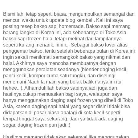
Bismillah, tetap seperti biasa, mengumpulkan semangat dan
mencuri waktu untuk update blog kembali. Kali ini saya
posting resep bakso sapi homemade. Bakso sapi memang
barang langka di Korea ini, ada sebenarnya di Toko Asia
bakso sapi frozen halal tetapi melihat dari tampilannya
seperti kurang menarik, hihiii... Sebagai bakso lover alias
penggemar bakso, tentu setelah beberapa bulan di Korea ini
ingin sekali menikmati semangkok bakso yang nikmat dan
halal. Akhirnya saya mencoba membuatnya dengan
menggunakan peralatan seadanya (blender daging kecil,
panci kecil, kompor cuma satu tungku, dan diselingi
menemani Nadhifa main yang bolak balik nanya ini itu,
hehee...). Alhamdulillah bakso sapinya jadi juga dan
hasilnya cukup memuaskan bagi saya, walaupun saya
hanya menggunakan daging sapi frozen yang dibeli di Toko
Asia, karena daging sapi halal yang segar disini tidak bisa
didapatkan di pasar biasa apalagi di kota kecil seperti
tempat tinggal saya sekarang. Jadi ya tidak ada daging
segar, daging frozen pun jadi :)
Hasilnya memang tidak akan sekenyal jika menggunakan