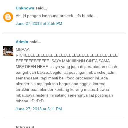
Unknown
said...
Ah, jd pengen langsung praktek...tfs bunda...
June 27, 2013 at 2:55 PM
Admin
said...
MBAAA
RICKEEEEEEEEEEEEEEEEEEEEEEEEEEEEEEEEEEEE
EEEEEEEEEEEEE..SAYA MAKIIIIINNN CINTA SAMA
MBA DEEH HEHE...saya yang juga di perantauan susah
banget cari bakso..begitu liat postingan mba ricke jadiiii
semangaaat..tapi mesti beli food processor ini..ada
blender sih tapi gak tau bagus apa nggak..karena
terakhir buat blender kentang kurang mulus..huwaa
mba..saya histeris ini saking senengnya liat postingan
mbaaa..:D :D:D
June 27, 2013 at 5:11 PM
fithri said...