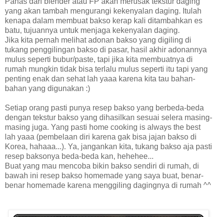
Panas dari blender atau FP akan merusak tekstur daging
yang akan tambah mengurangi kekenyalan daging. Itulah
kenapa dalam membuat bakso kerap kali ditambahkan es
batu, tujuannya untuk menjaga kekenyalan daging.
Jika kita pernah melihat adonan bakso yang digiling di
tukang penggilingan bakso di pasar, hasil akhir adonannya
mulus seperti bubur/paste, tapi jika kita membuatnya di
rumah mungkin tidak bisa terlalu mulus seperti itu tapi yang
penting enak dan sehat lah yaaa karena kita tau bahan-
bahan yang digunakan :)
Setiap orang pasti punya resep bakso yang berbeda-beda
dengan tekstur bakso yang dihasilkan sesuai selera masing-
masing juga. Yang pasti home cooking is always the best
lah yaaa (pembelaan diri karena gak bisa jajan bakso di
Korea, hahaaa...). Ya, jangankan kita, tukang bakso aja pasti
resep baksonya beda-beda kan, hehehee...
Buat yang mau mencoba bikin bakso sendiri di rumah, di
bawah ini resep bakso homemade yang saya buat, benar-
benar homemade karena menggiling dagingnya di rumah ^^