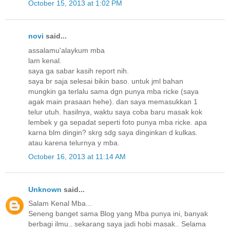
October 15, 2013 at 1:02 PM
novi
said...
assalamu'alaykum mba
lam kenal.
saya ga sabar kasih report nih.
saya br saja selesai bikin baso. untuk jml bahan
mungkin ga terlalu sama dgn punya mba ricke (saya
agak main prasaan hehe). dan saya memasukkan 1
telur utuh. hasilnya, waktu saya coba baru masak kok
lembek y ga sepadat seperti foto punya mba ricke. apa
karna blm dingin? skrg sdg saya dinginkan d kulkas.
atau karena telurnya y mba.
October 16, 2013 at 11:14 AM
Unknown
said...
Salam Kenal Mba...
Seneng banget sama Blog yang Mba punya ini, banyak
berbagi ilmu.. sekarang saya jadi hobi masak.. Selama