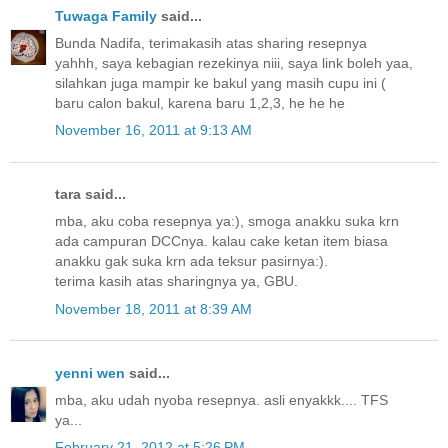
Tuwaga Family
said...
Bunda Nadifa, terimakasih atas sharing resepnya
yahhh, saya kebagian rezekinya niii, saya link boleh yaa,
silahkan juga mampir ke bakul yang masih cupu ini (
baru calon bakul, karena baru 1,2,3, he he he
November 16, 2011 at 9:13 AM
tara said...
mba, aku coba resepnya ya:), smoga anakku suka krn
ada campuran DCCnya. kalau cake ketan item biasa
anakku gak suka krn ada teksur pasirnya:).
terima kasih atas sharingnya ya, GBU.
November 18, 2011 at 8:39 AM
yenni wen
said...
mba, aku udah nyoba resepnya. asli enyakkk.... TFS
ya...
February 21, 2012 at 5:26 PM