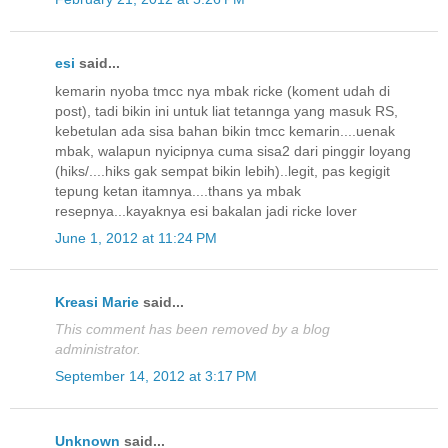
esi
said...
kemarin nyoba tmcc nya mbak ricke (koment udah di
post), tadi bikin ini untuk liat tetannga yang masuk RS,
kebetulan ada sisa bahan bikin tmcc kemarin....uenak
mbak, walapun nyicipnya cuma sisa2 dari pinggir loyang
(hiks/....hiks gak sempat bikin lebih)..legit, pas kegigit
tepung ketan itamnya....thans ya mbak
resepnya...kayaknya esi bakalan jadi ricke lover
June 1, 2012 at 11:24 PM
Kreasi Marie
said...
This comment has been removed by a blog
administrator.
September 14, 2012 at 3:17 PM
Unknown
said...