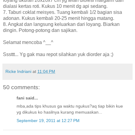
loyang ukuran 20x20x7 cm yg telah diolesi margarin dan
dialasi kertas roti. Kukus 10 menit dg api sedang.
7. Taburi coklat meisyes. Tuang kembali 1/2 bagian sisa
adonan. Kukus kembali 20-25 menit hingga matang.
8. Angkat dan langsung keluarkan dari loyang. Biarkan
dingin. Potong-potong dan sajikan.
Selamat mencoba ^__^
Sssttt... Yg gak mau repot silahkan yuk diorder aja ;)
Ricke Indriani
at
11:04 PM
50 comments:
fani said...
mba,ada tips khusus ga waktu ngukus?aq tiap bikin kue
yg dikukus ko hasilnya kurang memuaskan...
September 19, 2011 at 12:27 PM