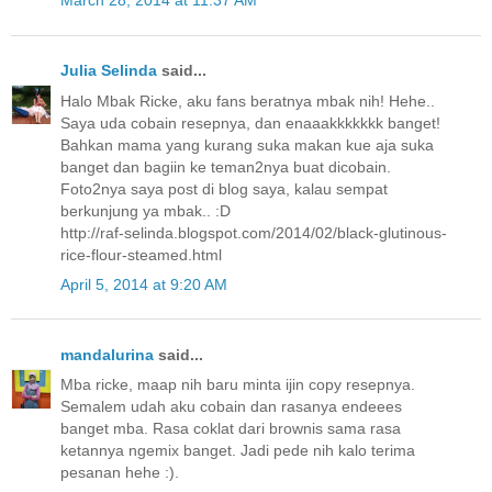
March 28, 2014 at 11:37 AM
Julia Selinda
said...
Halo Mbak Ricke, aku fans beratnya mbak nih! Hehe..
Saya uda cobain resepnya, dan enaaakkkkkkk banget!
Bahkan mama yang kurang suka makan kue aja suka
banget dan bagiin ke teman2nya buat dicobain.
Foto2nya saya post di blog saya, kalau sempat
berkunjung ya mbak.. :D
http://raf-selinda.blogspot.com/2014/02/black-glutinous-
rice-flour-steamed.html
April 5, 2014 at 9:20 AM
mandalurina
said...
Mba ricke, maap nih baru minta ijin copy resepnya.
Semalem udah aku cobain dan rasanya endeees
banget mba. Rasa coklat dari brownis sama rasa
ketannya ngemix banget. Jadi pede nih kalo terima
pesanan hehe :).