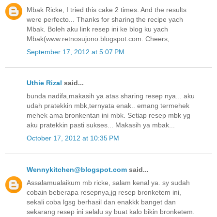
Mbak Ricke, I tried this cake 2 times. And the results
were perfecto... Thanks for sharing the recipe yach
Mbak. Boleh aku link resep ini ke blog ku yach
Mbak(www.retnosujono.blogspot.com. Cheers,
September 17, 2012 at 5:07 PM
Uthie Rizal
said...
bunda nadifa,makasih ya atas sharing resep nya... aku
udah pratekkin mbk,ternyata enak.. emang termehek
mehek ama bronkentan ini mbk. Setiap resep mbk yg
aku pratekkin pasti sukses... Makasih ya mbak...
October 17, 2012 at 10:35 PM
Wennykitchen@blogspot.com
said...
Assalamualaikum mb ricke, salam kenal ya. sy sudah
cobain beberapa resepnya,jg resep bronketem ini,
sekali coba lgsg berhasil dan enakkk banget dan
sekarang resep ini selalu sy buat kalo bikin bronketem.