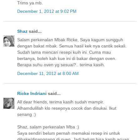
Trims ya mb.
December 1, 2012 at 9:02 PM
Shaz
said...
Salam perkenalan Mbak Ricke, Saya kagum sungguh
dengan bakat mbak. Semua hasil kek nya cantik sekali.
Sudah lama mencari resepi kuih ini. Cuma mau
bertanya, boleh kah kue ini di bakar dengan oven.
Berapa suhu oven yg sesuai?.. terima kasih.
December 11, 2012 at 8:00 AM
Ricke Indriani
said...
All dear friends, terima kasih sudah mampir.
Alhamdulillah klo resepnya cocok dan disukai. Ikut
senang :)
Shaz, salam perkenalan Mba :)
Saya sendiri belum pernah memakai resep ini untuk
dibake/dipanggang di oven. Jadi belum bisa kasih acuan