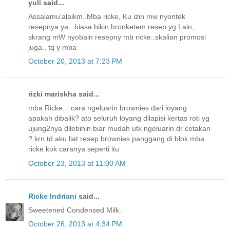
yuli said...
Assalamu'alaikm..Mba ricke, Ku izin mw nyontek
resepnya ya.. biasa bikin bronketem resep yg Lain,
skrang mW nyobain resepny mb ricke..skalian promosi
juga.. tq y mba
October 20, 2013 at 7:23 PM
rizki mariskha said...
mba Ricke... cara ngeluarin brownies dari loyang
apakah dibalik? ato seluruh loyang dilapisi kertas roti yg
ujung2nya dilebihin biar mudah utk ngeluarin dr cetakan
? krn td aku liat resep brownies panggang di blok mba
ricke kok caranya seperti itu
October 23, 2013 at 11:00 AM
Ricke Indriani
said...
Sweetened Condensed Milk.
October 26, 2013 at 4:34 PM