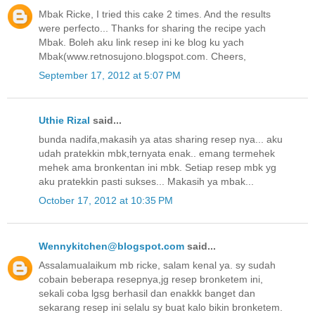
Mbak Ricke, I tried this cake 2 times. And the results
were perfecto... Thanks for sharing the recipe yach
Mbak. Boleh aku link resep ini ke blog ku yach
Mbak(www.retnosujono.blogspot.com. Cheers,
September 17, 2012 at 5:07 PM
Uthie Rizal
said...
bunda nadifa,makasih ya atas sharing resep nya... aku
udah pratekkin mbk,ternyata enak.. emang termehek
mehek ama bronkentan ini mbk. Setiap resep mbk yg
aku pratekkin pasti sukses... Makasih ya mbak...
October 17, 2012 at 10:35 PM
Wennykitchen@blogspot.com
said...
Assalamualaikum mb ricke, salam kenal ya. sy sudah
cobain beberapa resepnya,jg resep bronketem ini,
sekali coba lgsg berhasil dan enakkk banget dan
sekarang resep ini selalu sy buat kalo bikin bronketem.