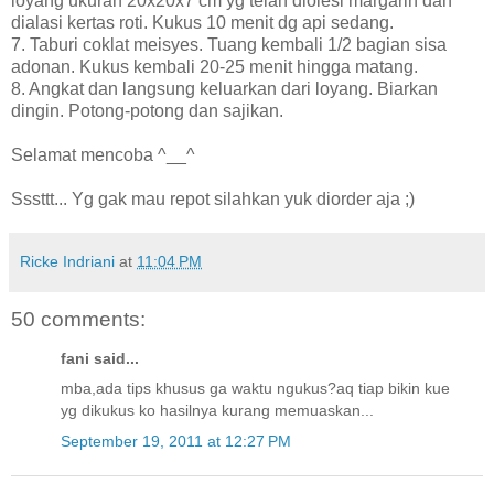
loyang ukuran 20x20x7 cm yg telah diolesi margarin dan
dialasi kertas roti. Kukus 10 menit dg api sedang.
7. Taburi coklat meisyes. Tuang kembali 1/2 bagian sisa
adonan. Kukus kembali 20-25 menit hingga matang.
8. Angkat dan langsung keluarkan dari loyang. Biarkan
dingin. Potong-potong dan sajikan.
Selamat mencoba ^__^
Sssttt... Yg gak mau repot silahkan yuk diorder aja ;)
Ricke Indriani
at
11:04 PM
50 comments:
fani said...
mba,ada tips khusus ga waktu ngukus?aq tiap bikin kue
yg dikukus ko hasilnya kurang memuaskan...
September 19, 2011 at 12:27 PM