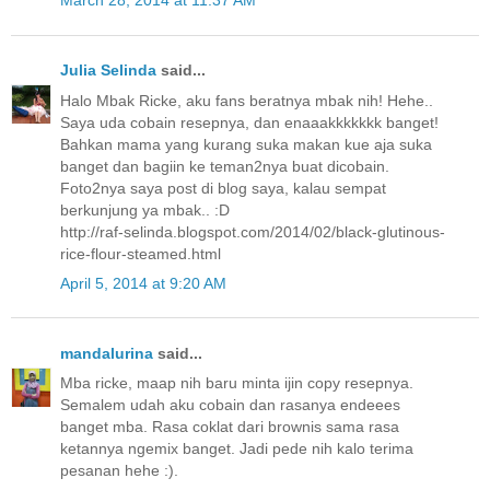
March 28, 2014 at 11:37 AM
Julia Selinda
said...
Halo Mbak Ricke, aku fans beratnya mbak nih! Hehe..
Saya uda cobain resepnya, dan enaaakkkkkkk banget!
Bahkan mama yang kurang suka makan kue aja suka
banget dan bagiin ke teman2nya buat dicobain.
Foto2nya saya post di blog saya, kalau sempat
berkunjung ya mbak.. :D
http://raf-selinda.blogspot.com/2014/02/black-glutinous-
rice-flour-steamed.html
April 5, 2014 at 9:20 AM
mandalurina
said...
Mba ricke, maap nih baru minta ijin copy resepnya.
Semalem udah aku cobain dan rasanya endeees
banget mba. Rasa coklat dari brownis sama rasa
ketannya ngemix banget. Jadi pede nih kalo terima
pesanan hehe :).