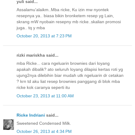
yuli said...
Assalamu'alaikm..Mba ricke, Ku izin mw nyontek
resepnya ya.. biasa bikin bronketem resep yg Lain,
skrang mW nyobain resepny mb ricke..skalian promosi
juga.. tq y mba
October 20, 2013 at 7:23 PM
rizki mariskha said...
mba Ricke... cara ngeluarin brownies dari loyang
apakah dibalik? ato seluruh loyang dilapisi kertas roti yg
ujung2nya dilebihin biar mudah utk ngeluarin dr cetakan
? krn td aku liat resep brownies panggang di blok mba
ricke kok caranya seperti itu
October 23, 2013 at 11:00 AM
Ricke Indriani
said...
Sweetened Condensed Milk.
October 26, 2013 at 4:34 PM