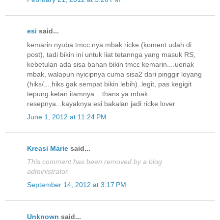
esi
said...
kemarin nyoba tmcc nya mbak ricke (koment udah di
post), tadi bikin ini untuk liat tetannga yang masuk RS,
kebetulan ada sisa bahan bikin tmcc kemarin....uenak
mbak, walapun nyicipnya cuma sisa2 dari pinggir loyang
(hiks/....hiks gak sempat bikin lebih)..legit, pas kegigit
tepung ketan itamnya....thans ya mbak
resepnya...kayaknya esi bakalan jadi ricke lover
June 1, 2012 at 11:24 PM
Kreasi Marie
said...
This comment has been removed by a blog
administrator.
September 14, 2012 at 3:17 PM
Unknown
said...