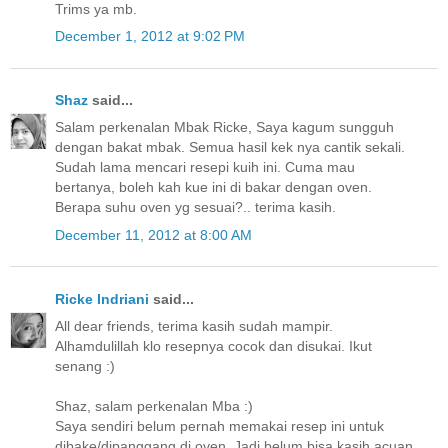
Trims ya mb.
December 1, 2012 at 9:02 PM
Shaz
said...
Salam perkenalan Mbak Ricke, Saya kagum sungguh
dengan bakat mbak. Semua hasil kek nya cantik sekali.
Sudah lama mencari resepi kuih ini. Cuma mau
bertanya, boleh kah kue ini di bakar dengan oven.
Berapa suhu oven yg sesuai?.. terima kasih.
December 11, 2012 at 8:00 AM
Ricke Indriani
said...
All dear friends, terima kasih sudah mampir.
Alhamdulillah klo resepnya cocok dan disukai. Ikut
senang :)
Shaz, salam perkenalan Mba :)
Saya sendiri belum pernah memakai resep ini untuk
dibake/dipanggang di oven. Jadi belum bisa kasih acuan