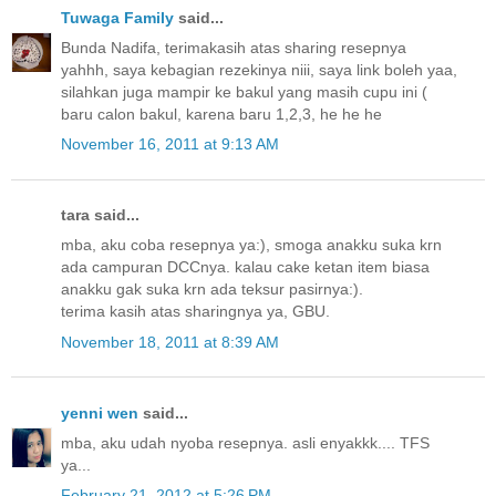
Tuwaga Family
said...
Bunda Nadifa, terimakasih atas sharing resepnya
yahhh, saya kebagian rezekinya niii, saya link boleh yaa,
silahkan juga mampir ke bakul yang masih cupu ini (
baru calon bakul, karena baru 1,2,3, he he he
November 16, 2011 at 9:13 AM
tara said...
mba, aku coba resepnya ya:), smoga anakku suka krn
ada campuran DCCnya. kalau cake ketan item biasa
anakku gak suka krn ada teksur pasirnya:).
terima kasih atas sharingnya ya, GBU.
November 18, 2011 at 8:39 AM
yenni wen
said...
mba, aku udah nyoba resepnya. asli enyakkk.... TFS
ya...
February 21, 2012 at 5:26 PM