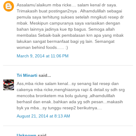
Assalamu'alaikum mba ricke.... salam kenal dr saya.
Trimakasih buat postingan2nya . Alhamdulillah sebagai
pemula saya terhitung sukses setelah mngikuti resep dr
mbak. Meskipun campuranya saya variasikan dengan
bahan lainnya jadinya kue ttp bagus. Semoga allah
membalas Sebaik-baik pembalasan krn apa yang mbak
lakukan sangat bermanfaat bagi yg lain. Semangat
woman behind foods...... :)
March 9, 2014 at 11:06 PM
Tri Minarti
said...
Ass,mba ricke salam kenal...sy senang liat resep dan
cakenya mba ricke,menghiasnya rapi & detail.sy sdh srg
mencoba bronketem ma bolu gulung ,alhamdulillah
berhasil dan enak..bahkan ada yg sdh pesan...makasih
byk ya mba...sy tunggu resep2 berikutnya....
August 21, 2014 at 8:13 AM
Unknown
said...