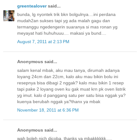
greentealover
said...
bunda, lg nyontek trik bkn bolgulnya....ini perdana
mudah2an sukses tapi yg ada malah gagu dan
termanggu ngedengerin suaranya si mas ronan yg
meyayat hati huhuhuuu.... makasi ya bund....
August 7, 2011 at 2:13 PM
Anonymous said...
salam kenal mbak, aku mau tanya, dirumah adanya
loyang 24cm dan 22cm, kalo aku mau bikin bolu ini
resepnya bisa dibagi 2 nggak? kalo mau bikin 1 resep
tapi pake 2 loyang oven ku gak muat krn pk oven listrik
yg imut. kalo d panggang satu per satu bisa nggak ya?
kuenya berubah nggak ya?thanx ya mbak
November 18, 2011 at 6:36 PM
Anonymous said...
wah boleh nich dicoba, thanks ya mbakkkkkk.....