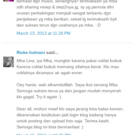
berhasil dgn mulus, senangnya!! terimakasih ya mba
sdh sharing resep & step2nya jg, sy yg pemula dlm
urusan perbakingan menjadi sangat terbantu dgn
penjelasan yg mba berikan, sekali lg terimakasih byk
dan sukses terus dgn usahanya ya mba.. :D
March 13, 2013 at 11:26 PM
Ricke Indriani
said...
Mba Lina, iya Mba, mungkin karena pakai coklat bubuk.
Karena coklat bubuk memang sifatnya berat. Klo mau
coklatnya dicampur air agak encer.
Oey hanie, wah alhamdulillah. Saya ikut senang Mba.
Semoga sukses terus ya dan jangan mudah menyerah
klo gagal. Try it again :)
Dear all, mohon maaf klo saya jarang bisa balas komen,
dikarenakan kesibukan jadi login blog kadang hanya
untuk posting dan upload foto saja. Terima kasih.
Semoga blog ini bisa bermanfaat :)