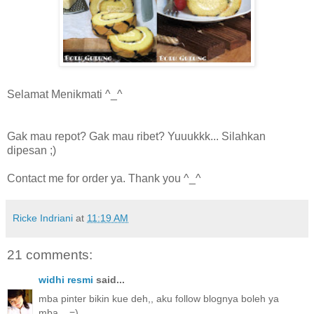
Selamat Menikmati ^_^
Gak mau repot? Gak mau ribet? Yuuukkk... Silahkan
dipesan ;)
Contact me for order ya. Thank you ^_^
Ricke Indriani
at
11:19 AM
21 comments:
widhi resmi
said...
mba pinter bikin kue deh,, aku follow blognya boleh ya
mba... =)