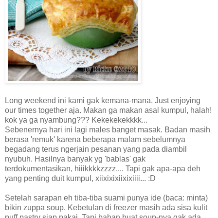
Long weekend ini kami gak kemana-mana. Just enjoying
our times together aja. Makan ga makan asal kumpul, halah!
kok ya ga nyambung??? Kekekekekkkk...
Sebenernya hari ini lagi males banget masak. Badan masih
berasa 'remuk' karena beberapa malam sebelumnya
begadang terus ngerjain pesanan yang pada diambil
nyubuh. Hasilnya banyak yg 'bablas' gak
terdokumentasikan, hiiikkkkzzzz.... Tapi gak apa-apa deh
yang penting duit kumpul, xiixixixiixixiiii... :D
Setelah sarapan eh tiba-tiba suami punya ide (baca: minta)
bikin zuppa soup. Kebetulan di freezer masih ada sisa kulit
puff pastry siap pakai. Tapi bahan buat soup-nya gak ada,