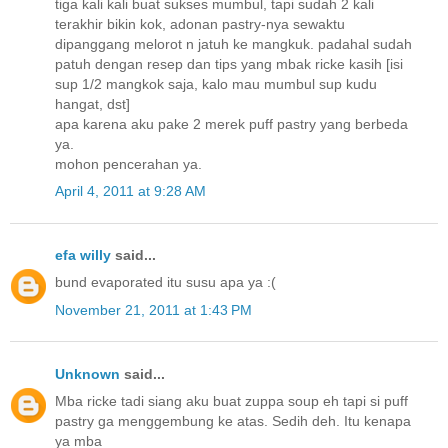
tiga kali kali buat sukses mumbul, tapi sudah 2 kali
terakhir bikin kok, adonan pastry-nya sewaktu
dipanggang melorot n jatuh ke mangkuk. padahal sudah
patuh dengan resep dan tips yang mbak ricke kasih [isi
sup 1/2 mangkok saja, kalo mau mumbul sup kudu
hangat, dst]
apa karena aku pake 2 merek puff pastry yang berbeda
ya.
mohon pencerahan ya.
April 4, 2011 at 9:28 AM
efa willy
said...
bund evaporated itu susu apa ya :(
November 21, 2011 at 1:43 PM
Unknown
said...
Mba ricke tadi siang aku buat zuppa soup eh tapi si puff
pastry ga menggembung ke atas. Sedih deh. Itu kenapa
ya mba