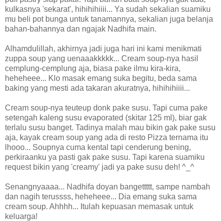
kulkasnya 'sekarat', hihihihiiii... Ya sudah sekalian suamiku
mu beli pot bunga untuk tanamannya, sekalian juga belanja
bahan-bahannya dan ngajak Nadhifa main.
Alhamdulillah, akhirnya jadi juga hari ini kami menikmati
zuppa soup yang uenaaakkkkk... Cream soup-nya hasil
cemplung-cemplung aja, biasa pake ilmu kira-kira,
heheheee... Klo masak emang suka begitu, beda sama
baking yang mesti ada takaran akuratnya, hihihihiiii...
Cream soup-nya teuteup donk pake susu. Tapi cuma pake
setengah kaleng susu evaporated (skitar 125 ml), biar gak
terlalu susu banget. Tadinya malah mau bikin gak pake susu
aja, kayak cream soup yang ada di resto Pizza ternama itu
lhooo... Soupnya cuma kental tapi cenderung bening,
perkiraanku ya pasti gak pake susu. Tapi karena suamiku
request bikin yang 'creamy' jadi ya pake susu deh! ^_^
Senangnyaaaa... Nadhifa doyan bangettttt, sampe nambah
dan nagih terussss, heheheee... Dia emang suka sama
cream soup. Ahhhh... Itulah kepuasan memasak untuk
keluarga!