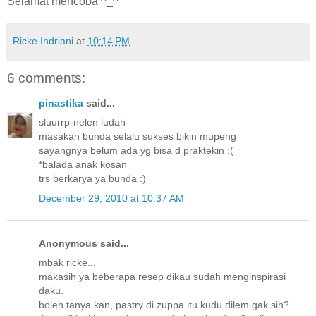
Selamat mencoba ^_^
Ricke Indriani
at
10:14 PM
6 comments:
pinastika
said...
sluurrp-nelen ludah
masakan bunda selalu sukses bikin mupeng
sayangnya belum ada yg bisa d praktekin :(
*balada anak kosan
trs berkarya ya bunda :)
December 29, 2010 at 10:37 AM
Anonymous said...
mbak ricke...
makasih ya beberapa resep dikau sudah menginspirasi
daku.
boleh tanya kan, pastry di zuppa itu kudu dilem gak sih?