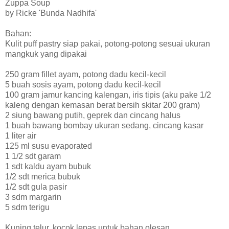
Zuppa Soup
by Ricke 'Bunda Nadhifa'
Bahan:
Kulit puff pastry siap pakai, potong-potong sesuai ukuran
mangkuk yang dipakai
250 gram fillet ayam, potong dadu kecil-kecil
5 buah sosis ayam, potong dadu kecil-kecil
100 gram jamur kancing kalengan, iris tipis (aku pake 1/2
kaleng dengan kemasan berat bersih skitar 200 gram)
2 siung bawang putih, geprek dan cincang halus
1 buah bawang bombay ukuran sedang, cincang kasar
1 liter air
125 ml susu evaporated
1 1/2 sdt garam
1 sdt kaldu ayam bubuk
1/2 sdt merica bubuk
1/2 sdt gula pasir
3 sdm margarin
5 sdm terigu
Kuning telur, kocok lepas untuk bahan olesan