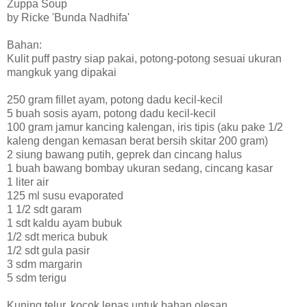
Zuppa Soup
by Ricke 'Bunda Nadhifa'
Bahan:
Kulit puff pastry siap pakai, potong-potong sesuai ukuran
mangkuk yang dipakai
250 gram fillet ayam, potong dadu kecil-kecil
5 buah sosis ayam, potong dadu kecil-kecil
100 gram jamur kancing kalengan, iris tipis (aku pake 1/2
kaleng dengan kemasan berat bersih skitar 200 gram)
2 siung bawang putih, geprek dan cincang halus
1 buah bawang bombay ukuran sedang, cincang kasar
1 liter air
125 ml susu evaporated
1 1/2 sdt garam
1 sdt kaldu ayam bubuk
1/2 sdt merica bubuk
1/2 sdt gula pasir
3 sdm margarin
5 sdm terigu
Kuning telur, kocok lepas untuk bahan olesan