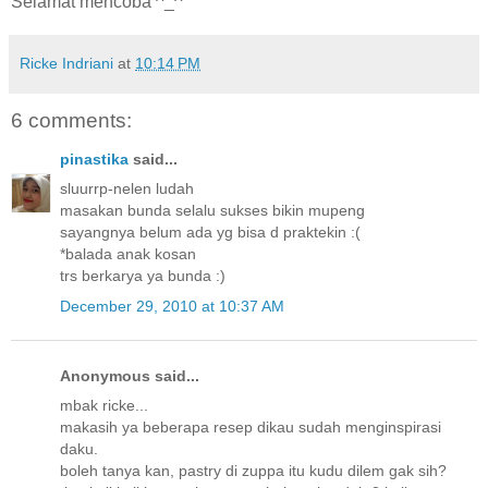
Selamat mencoba ^_^
Ricke Indriani
at
10:14 PM
6 comments:
pinastika
said...
sluurrp-nelen ludah
masakan bunda selalu sukses bikin mupeng
sayangnya belum ada yg bisa d praktekin :(
*balada anak kosan
trs berkarya ya bunda :)
December 29, 2010 at 10:37 AM
Anonymous said...
mbak ricke...
makasih ya beberapa resep dikau sudah menginspirasi
daku.
boleh tanya kan, pastry di zuppa itu kudu dilem gak sih?