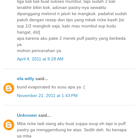
tiga kali kali buat sukses mumbul, tapi sudah 2 kali
terakhir bikin kok, adonan pastry-nya sewaktu
dipanggang melorot n jatuh ke mangkuk. padahal sudah
patuh dengan resep dan tips yang mbak ricke kasih [isi
sup 1/2 mangkok saja, kalo mau mumbul sup kudu
hangat, dst]
apa karena aku pake 2 merek puff pastry yang berbeda
ya.
mohon pencerahan ya.
April 4, 2011 at 9:28 AM
efa willy
said...
bund evaporated itu susu apa ya :(
November 21, 2011 at 1:43 PM
Unknown
said...
Mba ricke tadi siang aku buat zuppa soup eh tapi si puff
pastry ga menggembung ke atas. Sedih deh. Itu kenapa
ya mba