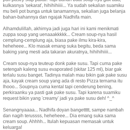
kulkasnya 'sekarat', hihihihiiii... Ya sudah sekalian suamiku
mu beli pot bunga untuk tanamannya, sekalian juga belanja
bahan-bahannya dan ngajak Nadhifa main.
Alhamdulillah, akhirnya jadi juga hari ini kami menikmati
zuppa soup yang uenaaakkkkk... Cream soup-nya hasil
cemplung-cemplung aja, biasa pake ilmu kira-kira,
heheheee... Klo masak emang suka begitu, beda sama
baking yang mesti ada takaran akuratnya, hihihihiiii...
Cream soup-nya teuteup donk pake susu. Tapi cuma pake
setengah kaleng susu evaporated (skitar 125 ml), biar gak
terlalu susu banget. Tadinya malah mau bikin gak pake susu
aja, kayak cream soup yang ada di resto Pizza ternama itu
lhooo... Soupnya cuma kental tapi cenderung bening,
perkiraanku ya pasti gak pake susu. Tapi karena suamiku
request bikin yang 'creamy' jadi ya pake susu deh! ^_^
Senangnyaaaa... Nadhifa doyan bangettttt, sampe nambah
dan nagih terussss, heheheee... Dia emang suka sama
cream soup. Ahhhh... Itulah kepuasan memasak untuk
keluarga!