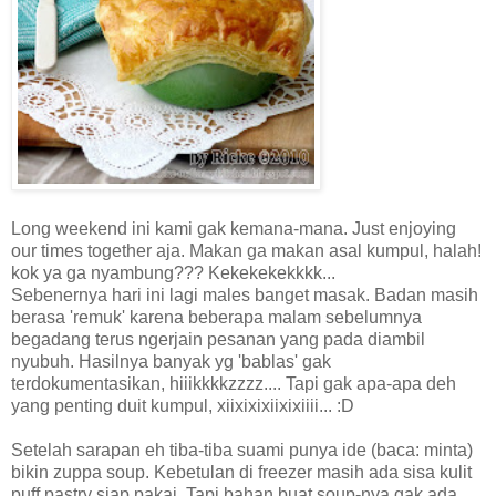
Long weekend ini kami gak kemana-mana. Just enjoying
our times together aja. Makan ga makan asal kumpul, halah!
kok ya ga nyambung??? Kekekekekkkk...
Sebenernya hari ini lagi males banget masak. Badan masih
berasa 'remuk' karena beberapa malam sebelumnya
begadang terus ngerjain pesanan yang pada diambil
nyubuh. Hasilnya banyak yg 'bablas' gak
terdokumentasikan, hiiikkkkzzzz.... Tapi gak apa-apa deh
yang penting duit kumpul, xiixixixiixixiiii... :D
Setelah sarapan eh tiba-tiba suami punya ide (baca: minta)
bikin zuppa soup. Kebetulan di freezer masih ada sisa kulit
puff pastry siap pakai. Tapi bahan buat soup-nya gak ada,