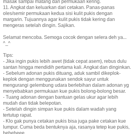
masak sampai matang dan permukaan kering.
11. Angkat dan keluarkan dari cetakan. Panas-panas
oles/semir permukaan kedua sisi kulit pukis dengan
margarin. Tujuannya agar kulit pukis tidak kering dan
mengeras setelah dingin. Sajikan.
Selamat mencoba. Semoga cocok dengan selera deh ya...
^_^
Tips:
- Jika ingin pukis lebih awet (tidak cepat asem), rebus dulu
santan hingga mendidih pertama kali. Angkat dan dinginkan.
- Sebelum adonan pukis dituang, aduk sambil dikeplok-
keplok dengan menggunakan sendok sayur untuk
mengurangi gelembung udara berlebihan dalam adonan yg
menyebabkan permukaan kue pukis bolong-bolong besar.
- Tuang adonan dengan bantuan gelas ukur agar lebih
mudah dan tidak belepotan.
- Setelah dingin simpan kue pukis dalam wadah yang
tertutup rapat.
- Klo gak punya cetakan pukis bisa juga pake cetakan kue
lumpur. Cuma beda bentuknya aja, rasanya tetep kue pukis,
heheheee...