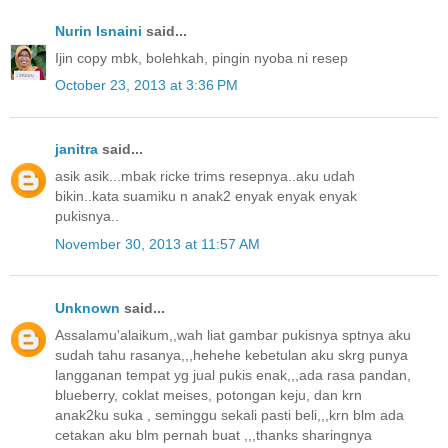
Nurin Isnaini
said...
Ijin copy mbk, bolehkah, pingin nyoba ni resep
October 23, 2013 at 3:36 PM
janitra
said...
asik asik...mbak ricke trims resepnya..aku udah
bikin..kata suamiku n anak2 enyak enyak enyak
pukisnya..
November 30, 2013 at 11:57 AM
Unknown
said...
Assalamu'alaikum,,wah liat gambar pukisnya sptnya aku
sudah tahu rasanya,,,hehehe kebetulan aku skrg punya
langganan tempat yg jual pukis enak,,,ada rasa pandan,
blueberry, coklat meises, potongan keju, dan krn
anak2ku suka , seminggu sekali pasti beli,,,krn blm ada
cetakan aku blm pernah buat ,,,thanks sharingnya