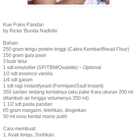
Kue Pukis Pandan
by Ricke 'Bunda Nadhifa'
Bahan:
250 gram terigu protein tinggi (Cakra Kembar/Bread Flour)
150 gram gula pasir
3 butir telur
1 sdt emulsifier (SP/TBM/Ovalette) ~ Optional
1/2 sdt essence vanilla
1/4 sdt garam
1 sdt ragi instant/yeast (Fermipan/Saaf Instant)
350 santan sedang kentalnya (aku pake Kara ukuran 200 ml
ditambah air hingga volumenya 350 ml)
1 1/2 sdt pasta pandan
65 gram margarin, lelehkan, dinginkan
50 ml susu kental manis putih
Cara membuat:
1. Ayak terigu. Sisihkan.