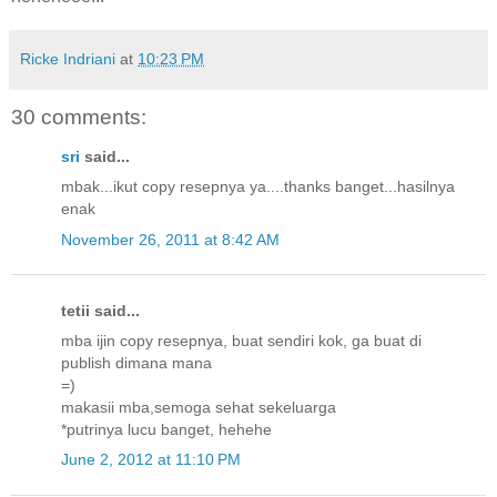
Ricke Indriani
at
10:23 PM
30 comments:
sri
said...
mbak...ikut copy resepnya ya....thanks banget...hasilnya
enak
November 26, 2011 at 8:42 AM
tetii said...
mba ijin copy resepnya, buat sendiri kok, ga buat di
publish dimana mana
=)
makasii mba,semoga sehat sekeluarga
*putrinya lucu banget, hehehe
June 2, 2012 at 11:10 PM