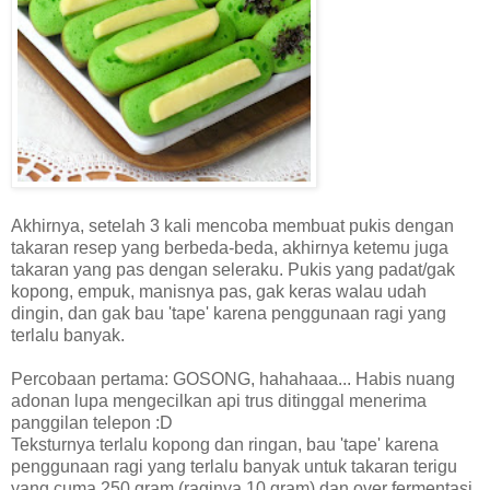
Akhirnya, setelah 3 kali mencoba membuat pukis dengan
takaran resep yang berbeda-beda, akhirnya ketemu juga
takaran yang pas dengan seleraku. Pukis yang padat/gak
kopong, empuk, manisnya pas, gak keras walau udah
dingin, dan gak bau 'tape' karena penggunaan ragi yang
terlalu banyak.
Percobaan pertama: GOSONG, hahahaaa... Habis nuang
adonan lupa mengecilkan api trus ditinggal menerima
panggilan telepon :D
Teksturnya terlalu kopong dan ringan, bau 'tape' karena
penggunaan ragi yang terlalu banyak untuk takaran terigu
yang cuma 250 gram (raginya 10 gram) dan over fermentasi