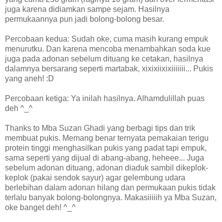
juga karena didiamkan sampe sejam. Hasilnya
permukaannya pun jadi bolong-bolong besar.
Percobaan kedua: Sudah oke, cuma masih kurang empuk
menurutku. Dan karena mencoba menambahkan soda kue
juga pada adonan sebelum dituang ke cetakan, hasilnya
dalamnya bersarang seperti martabak, xixixiixixiiiiiii... Pukis
yang aneh! :D
Percobaan ketiga: Ya inilah hasilnya. Alhamdulillah puas
deh ^_^
Thanks to Mba Suzan Ghadi yang berbagi tips dan trik
membuat pukis. Memang benar ternyata pemakaian terigu
protein tinggi menghasilkan pukis yang padat tapi empuk,
sama seperti yang dijual di abang-abang, heheee... Juga
sebelum adonan dituang, adonan diaduk sambil dikeplok-
keplok (pakai sendok sayur) agar gelembung udara
berlebihan dalam adonan hilang dan permukaan pukis tidak
terlalu banyak bolong-bolongnya. Makasiiiiih ya Mba Suzan,
oke banget deh! ^_^