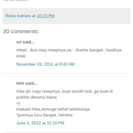
Ricke Indriani
at
10:23 PM
30 comments:
sri
said...
mbak...ikut copy resepnya ya....thanks banget...hasilnya
enak
November 26, 2011 at 8:42 AM
tetii said...
mba ijin copy resepnya, buat sendiri kok, ga buat di
publish dimana mana
=)
makasii mba,semoga sehat sekeluarga
*putrinya lucu banget, hehehe
June 2, 2012 at 11:10 PM