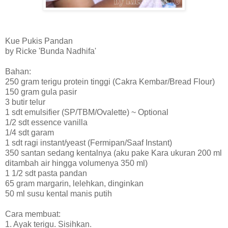
Kue Pukis Pandan
by Ricke 'Bunda Nadhifa'
Bahan:
250 gram terigu protein tinggi (Cakra Kembar/Bread Flour)
150 gram gula pasir
3 butir telur
1 sdt emulsifier (SP/TBM/Ovalette) ~ Optional
1/2 sdt essence vanilla
1/4 sdt garam
1 sdt ragi instant/yeast (Fermipan/Saaf Instant)
350 santan sedang kentalnya (aku pake Kara ukuran 200 ml
ditambah air hingga volumenya 350 ml)
1 1/2 sdt pasta pandan
65 gram margarin, lelehkan, dinginkan
50 ml susu kental manis putih
Cara membuat:
1. Ayak terigu. Sisihkan.