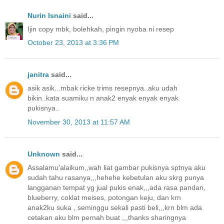
Nurin Isnaini
said...
Ijin copy mbk, bolehkah, pingin nyoba ni resep
October 23, 2013 at 3:36 PM
janitra
said...
asik asik...mbak ricke trims resepnya..aku udah
bikin..kata suamiku n anak2 enyak enyak enyak
pukisnya..
November 30, 2013 at 11:57 AM
Unknown
said...
Assalamu'alaikum,,wah liat gambar pukisnya sptnya aku
sudah tahu rasanya,,,hehehe kebetulan aku skrg punya
langganan tempat yg jual pukis enak,,,ada rasa pandan,
blueberry, coklat meises, potongan keju, dan krn
anak2ku suka , seminggu sekali pasti beli,,,krn blm ada
cetakan aku blm pernah buat ,,,thanks sharingnya