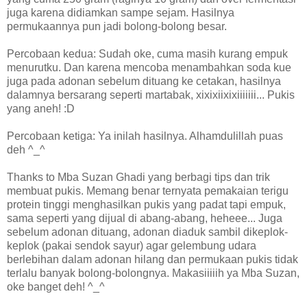
juga karena didiamkan sampe sejam. Hasilnya
permukaannya pun jadi bolong-bolong besar.
Percobaan kedua: Sudah oke, cuma masih kurang empuk
menurutku. Dan karena mencoba menambahkan soda kue
juga pada adonan sebelum dituang ke cetakan, hasilnya
dalamnya bersarang seperti martabak, xixixiixixiiiiiii... Pukis
yang aneh! :D
Percobaan ketiga: Ya inilah hasilnya. Alhamdulillah puas
deh ^_^
Thanks to Mba Suzan Ghadi yang berbagi tips dan trik
membuat pukis. Memang benar ternyata pemakaian terigu
protein tinggi menghasilkan pukis yang padat tapi empuk,
sama seperti yang dijual di abang-abang, heheee... Juga
sebelum adonan dituang, adonan diaduk sambil dikeplok-
keplok (pakai sendok sayur) agar gelembung udara
berlebihan dalam adonan hilang dan permukaan pukis tidak
terlalu banyak bolong-bolongnya. Makasiiiiih ya Mba Suzan,
oke banget deh! ^_^