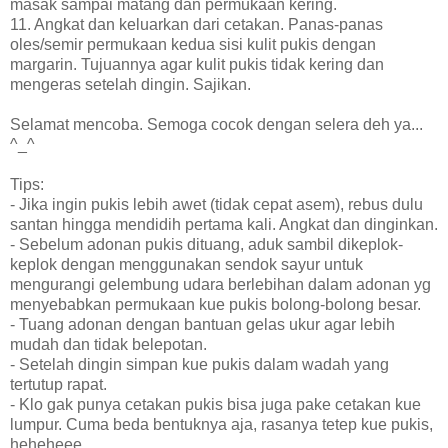
masak sampai matang dan permukaan kering.
11. Angkat dan keluarkan dari cetakan. Panas-panas
oles/semir permukaan kedua sisi kulit pukis dengan
margarin. Tujuannya agar kulit pukis tidak kering dan
mengeras setelah dingin. Sajikan.
Selamat mencoba. Semoga cocok dengan selera deh ya...
^_^
Tips:
- Jika ingin pukis lebih awet (tidak cepat asem), rebus dulu
santan hingga mendidih pertama kali. Angkat dan dinginkan.
- Sebelum adonan pukis dituang, aduk sambil dikeplok-
keplok dengan menggunakan sendok sayur untuk
mengurangi gelembung udara berlebihan dalam adonan yg
menyebabkan permukaan kue pukis bolong-bolong besar.
- Tuang adonan dengan bantuan gelas ukur agar lebih
mudah dan tidak belepotan.
- Setelah dingin simpan kue pukis dalam wadah yang
tertutup rapat.
- Klo gak punya cetakan pukis bisa juga pake cetakan kue
lumpur. Cuma beda bentuknya aja, rasanya tetep kue pukis,
heheheee...