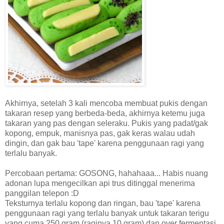
Akhirnya, setelah 3 kali mencoba membuat pukis dengan
takaran resep yang berbeda-beda, akhirnya ketemu juga
takaran yang pas dengan seleraku. Pukis yang padat/gak
kopong, empuk, manisnya pas, gak keras walau udah
dingin, dan gak bau 'tape' karena penggunaan ragi yang
terlalu banyak.
Percobaan pertama: GOSONG, hahahaaa... Habis nuang
adonan lupa mengecilkan api trus ditinggal menerima
panggilan telepon :D
Teksturnya terlalu kopong dan ringan, bau 'tape' karena
penggunaan ragi yang terlalu banyak untuk takaran terigu
yang cuma 250 gram (raginya 10 gram) dan over fermentasi