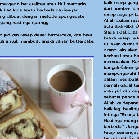
baik resep yang
margarin berkualitas atau full margarin
dari sumber la
di hasilnya tentu berbeda ya dengan
resep saya priba
ang dibuat dengan metode spongecake
Allah bukan res
e yang hasilnya spongy.
atau abal-abal :)
Saya tidak bisa
dijadikan resep dasar buttercake, kita bisa
ketika resep-re
ya untuk membuat aneka varian buttercake.
tuliskan disini 
orang lain akan
berhasil atau ha
memuaskan. Kar
banyak faktor y
mempengaruhi k
dalam membuat
pernah gagal te
mari jadikan keg
sebagai pengal
Allah ke depann
baik lagi hasilny
Intinya "Resep 
Hasilnya mungki
berbeda.". Jang
tetap semangat
Good luck for a