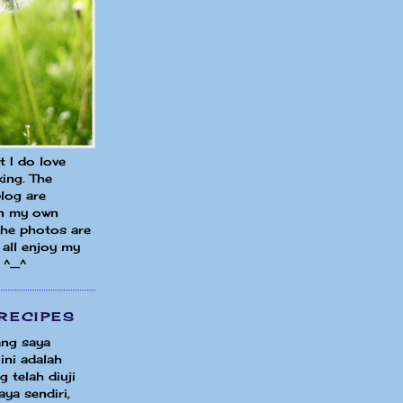
ut I do love
ing. The
blog are
in my own
 the photos are
all enjoy my
 ^_^
RECIPES
ng saya
ini adalah
 telah diuji
ya sendiri,