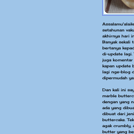
Assalamu'alaik
setahunan vak
akhirnya hari i
Banyak sekali
bertanya kepad
di-update lagi.
juga komentar
kapan update b
lagi nge-blog 
dipermudah ya
Dan kali ini s
marble butterc
dengan yang n
ada yang dibua
dibuat dari jen
buttercake. Te
agak crumbly, 
butter yang be