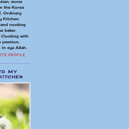
sian, some
in the Korea
. Ordinary
 Kitchen.
 and cooking
e baker.
. Cooking with
h passion,
 In sya Allah.
ETE PROFILE
TO MY
KITCHEN