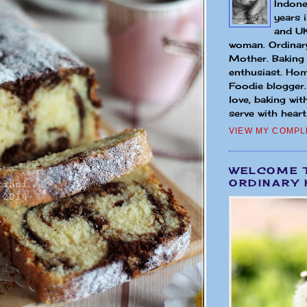
Indone
years 
and UK
woman. Ordinary
Mother. Baking
enthusiast. Hom
Foodie blogger
love, baking wit
serve with heart.
VIEW MY COMPL
WELCOME 
ORDINARY 