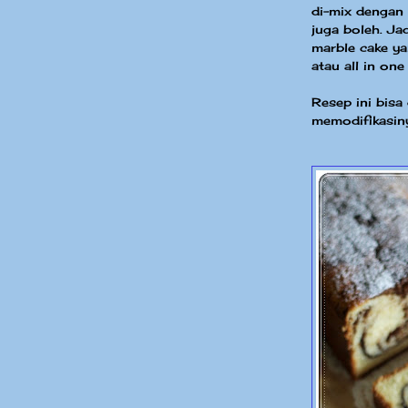
di-mix dengan 
juga boleh. Ja
marble cake y
atau all in on
Resep ini bisa 
memodifikasin