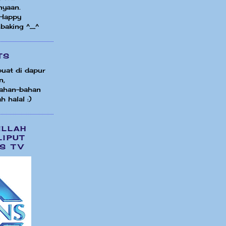
nyaan.
 Happy
 baking ^_^
TS
uat di dapur
n,
ahan-bahan
h halal :)
ILLAH
LIPUT
S TV