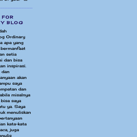
 FOR
MY BLOG
dah
og Ordinary
a apa yang
i bermanfaat
an setia
i dan bisa
an inspirasi.
 dan
tanyaan akan
ampu saya
sempatan dan
bila misalnya
 bisa saya
atu ya. Saya
uk menuliskan
pertanyaan
an kata-kata
aca, juga
enulis