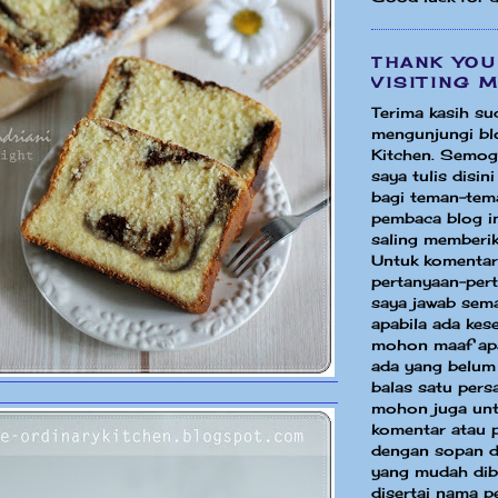
THANK YOU
VISITING 
Terima kasih su
mengunjungi bl
Kitchen. Semog
saya tulis disin
bagi teman-tem
pembaca blog in
saling memberik
Untuk komentar
pertanyaan-per
saya jawab sem
apabila ada ke
mohon maaf apa
ada yang belum
balas satu pers
mohon juga unt
komentar atau 
dengan sopan d
yang mudah dib
disertai nama p