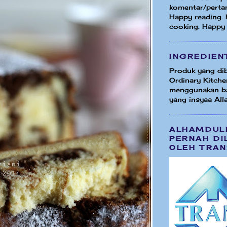
komentar/perta
Happy reading.
cooking. Happy
INGREDIEN
Produk yang dib
Ordinary Kitche
menggunakan b
yang insyaa Alla
ALHAMDUL
PERNAH DI
OLEH TRAN