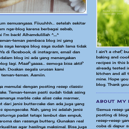
um semuanyaaa. Fiiuuhhh... setelah sekitar
um nge-blog karena berbagai sebab,
ni I'm back! Alhamdulillah ^_^
 teman-teman pembaca blog ini yang
a saya kenapa blog saya sudah lama tidak
I ain't a chef, b
 Ya di facebook, di instagram, email dan
baking and cook
 dalam blog ini ada yang menanyakan
recipes in this 
log lagi. Maaf yaaaa... semoga bisa aktif
already tested 
deh. Doakan segala urusan kami
kitchen and all
 teman-teman. Aamiin.
mine. Hope you 
blog. Thank you
aya memulai dengan posting resep classic
ake. Teman-teman pasti sudah tidak asing
amanya marble cake alias cake marmer,
ABOUT MY 
t dari jenis buttercake dan ada juga yang
Semua resep ya
is spongecake. Nah, yang ini adalah jenis
posting di blog 
ksturnya padat tetapi lembut dan empuk,
resep-resep yang
aroma dan rasanya buttery. Gunakan real
coba di dapur sa
rkualitas agar hasilnya maksimal. Bisa juga