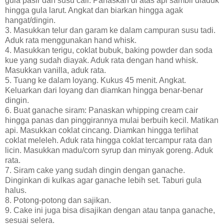
gula pasir dan susu cair. Panaskan di atas api sambil diaduk
hingga gula larut. Angkat dan biarkan hingga agak
hangat/dingin.
3. Masukkan telur dan garam ke dalam campuran susu tadi.
Aduk rata menggunakan hand whisk.
4. Masukkan terigu, coklat bubuk, baking powder dan soda
kue yang sudah diayak. Aduk rata dengan hand whisk.
Masukkan vanilla, aduk rata.
5. Tuang ke dalam loyang. Kukus 45 menit. Angkat.
Keluarkan dari loyang dan diamkan hingga benar-benar
dingin.
6. Buat ganache siram: Panaskan whipping cream cair
hingga panas dan pinggirannya mulai berbuih kecil. Matikan
api. Masukkan coklat cincang. Diamkan hingga terlihat
coklat meleleh. Aduk rata hingga coklat tercampur rata dan
licin. Masukkan madu/corn syrup dan minyak goreng. Aduk
rata.
7. Siram cake yang sudah dingin dengan ganache.
Dinginkan di kulkas agar ganache lebih set. Taburi gula
halus.
8. Potong-potong dan sajikan.
9. Cake ini juga bisa disajikan dengan atau tanpa ganache,
sesuai selera.