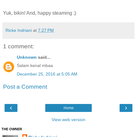
Yuk, bikin! And, happy steaming ;)
Ricke Indriani
at
7:27 PM
1 comment:
Unknown
said...
Salam kenal mbaa
December 25, 2016 at 5:05 AM
Post a Comment
‹
›
Home
View web version
THE OWNER