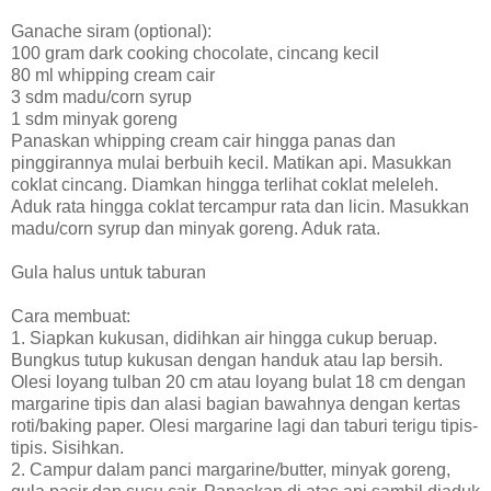
Ganache siram (optional):
100 gram dark cooking chocolate, cincang kecil
80 ml whipping cream cair
3 sdm madu/corn syrup
1 sdm minyak goreng
Panaskan whipping cream cair hingga panas dan
pinggirannya mulai berbuih kecil. Matikan api. Masukkan
coklat cincang. Diamkan hingga terlihat coklat meleleh.
Aduk rata hingga coklat tercampur rata dan licin. Masukkan
madu/corn syrup dan minyak goreng. Aduk rata.
Gula halus untuk taburan
Cara membuat:
1. Siapkan kukusan, didihkan air hingga cukup beruap.
Bungkus tutup kukusan dengan handuk atau lap bersih.
Olesi loyang tulban 20 cm atau loyang bulat 18 cm dengan
margarine tipis dan alasi bagian bawahnya dengan kertas
roti/baking paper. Olesi margarine lagi dan taburi terigu tipis-
tipis. Sisihkan.
2. Campur dalam panci margarine/butter, minyak goreng,