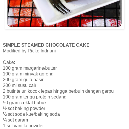
SIMPLE STEAMED CHOCOLATE CAKE
Modified by Ricke Indriani
Cake:
100 gram margarine/butter
100 gram minyak goreng
200 gram gula pasir
200 ml susu cair
2 butir telur, kocok lepas hingga berbuih dengan garpu
100 gram terigu protein sedang
50 gram coklat bubuk
½ sdt baking powder
½ sdt soda kue/baking soda
¼ sdt garam
1 sdt vanilla powder