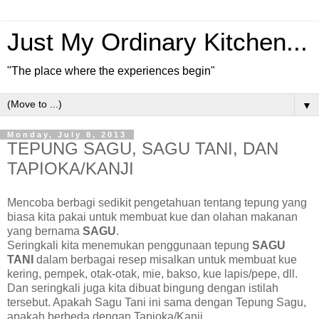
Just My Ordinary Kitchen...
"The place where the experiences begin"
▼
Monday, July 8, 2013
TEPUNG SAGU, SAGU TANI, DAN
TAPIOKA/KANJI
Mencoba berbagi sedikit pengetahuan tentang tepung yang
biasa kita pakai untuk membuat kue dan olahan makanan
yang bernama
SAGU
.
Seringkali kita menemukan penggunaan tepung
SAGU
TANI
dalam berbagai resep misalkan untuk membuat kue
kering, pempek, otak-otak, mie, bakso, kue lapis/pepe, dll.
Dan seringkali juga kita dibuat bingung dengan istilah
tersebut. Apakah Sagu Tani ini sama dengan Tepung Sagu,
apakah berbeda dengan Tapioka/Kanji.