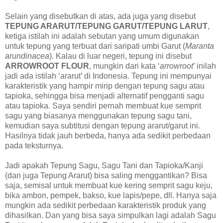
Selain yang disebutkan di atas, ada juga yang disebut
TEPUNG ARARUT/TEPUNG GARUT/TEPUNG LARUT
,
ketiga istilah ini adalah sebutan yang umum digunakan
untuk tepung yang terbuat dari saripati umbi Garut (
Maranta
arundinacea
). Kalau di luar negeri, tepung ini disebut
ARROWROOT FLOUR
, mungkin dari kata ‘
arrowroot
’ inilah
jadi ada istilah ‘ararut’ di Indonesia. Tepung ini mempunyai
karakteristik yang hampir mirip dengan tepung sagu atau
tapioka, sehingga bisa menjadi alternatif pengganti sagu
atau tapioka. Saya sendiri pernah membuat kue semprit
sagu yang biasanya menggunakan tepung sagu tani,
kemudian saya subtitusi dengan tepung ararut/garut ini.
Hasilnya tidak jauh berbeda, hanya ada sedikit perbedaan
pada teksturnya.
Jadi apakah Tepung Sagu, Sagu Tani dan Tapioka/Kanji
(dan juga Tepung Ararut) bisa saling menggantikan? Bisa
saja, semisal untuk membuat kue kering semprit sagu keju,
bika ambon, pempek, bakso, kue lapis/pepe, dll. Hanya saja
mungkin ada sedikit perbedaan karakteristik produk yang
dihasilkan. Dan yang bisa saya simpulkan lagi adalah Sagu