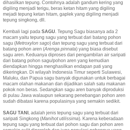
dihasilkan tepung. Contohnya adalah gandum kering yang
digiling menjadi terigu, beras ketan hitam yang digiling
mejadi tepung ketan hitam, gaplek yang digiling menjadi
tepung singkong, dll.
Kembali lagi pada
SAGU
. Tepung Sagu biasanya ada 2
macam yaitu tepung sagu yang terbuat dari batang pohon
sagu (
Metroxylon sago
) dan tepung sagu yang terbuat dari
batang pohon aren (
Arenga pinnata
) yang biasa disebut
sagu aren. Keduanya diproses dari pengambilan air saripati
dari batang pohon sagu/pohon aren yang kemudian
diendapkan hingga menghasilkan endapan pati yang
dikeringkan. Di wilayah Indonesia Timur seperti Sulawesi,
Maluku, dan Papua sagu banyak digunakan untuk berbagai
macam olahan makanan dan dijadikan salah satu makanan
pokok non beras. Sedangkan sagu aren banyak diproduksi
di pulau Jawa walaupun sekarang penebangan pohon aren
sudah dibatasi karena populasinya yang semakin sedikit.
SAGU TANI
, adalah jenis tepung sagu yang terbuat dari
saripati Singkong (
Manihot utilissima
). Karena keberadaan
tepung sagu yang terbuat dari pohon sagu dan pohon aren