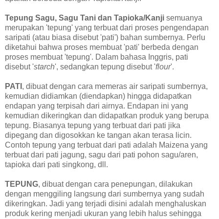
Tepung Sagu, Sagu Tani dan Tapioka/Kanji
semuanya
merupakan 'tepung' yang terbuat dari proses pengendapan
saripati (atau biasa disebut 'pati') bahan sumbernya. Perlu
diketahui bahwa proses membuat 'pati' berbeda dengan
proses membuat 'tepung'. Dalam bahasa Inggris, pati
disebut '
starch
', sedangkan tepung disebut '
flour
'.
PATI
, dibuat dengan cara memeras air saripati sumbernya,
kemudian didiamkan (diendapkan) hingga didapatkan
endapan yang terpisah dari airnya. Endapan ini yang
kemudian dikeringkan dan didapatkan produk yang berupa
tepung. Biasanya tepung yang terbuat dari pati jika
dipegang dan digosokkan ke tangan akan terasa licin.
Contoh tepung yang terbuat dari pati adalah Maizena yang
terbuat dari pati jagung, sagu dari pati pohon sagu/aren,
tapioka dari pati singkong, dll.
TEPUNG
, dibuat dengan cara penepungan, dilakukan
dengan menggiling langsung dari sumbernya yang sudah
dikeringkan. Jadi yang terjadi disini adalah menghaluskan
produk kering menjadi ukuran yang lebih halus sehingga