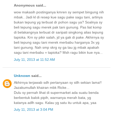
Anonymous said...
wow makasih postinganya kmren sy sempet bingung nih
mbak.. Jadi kl di resep kue sagu pake sagu tani, artinya
bukan tepung yg terbuat dr pohon sagu ya? Soalnya sy
beli tepung sagu merek pak tani gunung. Pas liat komp
di belakangnya terbuat dr saripati singkong alias tepung
tapioka. Krn sy pikir salah, jd ya gak di pake. Akhirnya sy
beli tepung sagu tani merek merbabu harganya 3x yg
tani gunung. Nah smp skrg sy ga tau jg mbak apakah
sagu tani merbabu = tapioka? Msh ragu bikin kue nya...
July 11, 2013 at 11:52 AM
Unknown
said...
Akhirnya terjawab sdh pertanyaan sy stlh sekian lama!!
Jazakumullah khairan mbk Ricke...
Dulu sy pernah lihat di supermarket ada suatu benda
berbentuk balok pipih, warnanya merah bata, yg
katanya adlh sagu. Kalau yg satu itu untuk apa, yaa
July 11, 2013 at 3:04 PM