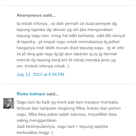
Anonymous said...
tq mbak infonya...sy dah pernah cb buat pempek dg
tepung tapioka dg ukuran yg sm jika mengunakan
tepung sagu tani..mmg hsl sdkt berbeda..sdkt lbh kenyal
di tapioka...jd smpat ragu untuk memakainya lg,pdhal
harganya msh lebih murah drpd tepung sagu...tp dr info
ini jd skrg gak ragu lg,tgl atur takaran sj,sy jg berniat
mencb dg tepung kanji,krn kt mbak,mereka jenis yg
sm..trmksh infonya mbak :)
July 12, 2013 at 8:56 PM
Ricke Indriani
said...
Sagu tani itu baik yg merk pak tani maupun merbabu
terbuat dari saripatin singkong Mba, bukan dari pohon
sagu. Mba bisa pakai salah satunya, insyaAllah bisa
saling menggantikan.
Jadi kesimpulannya, sagu tani = tepung tapioka
berkualitas tinggi :)