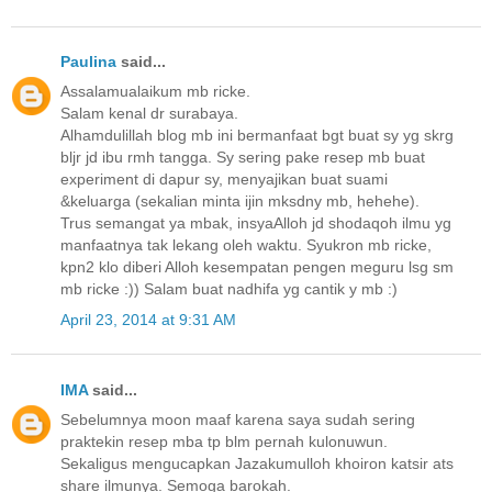
Paulina
said...
Assalamualaikum mb ricke.
Salam kenal dr surabaya.
Alhamdulillah blog mb ini bermanfaat bgt buat sy yg skrg
bljr jd ibu rmh tangga. Sy sering pake resep mb buat
experiment di dapur sy, menyajikan buat suami
&keluarga (sekalian minta ijin mksdny mb, hehehe).
Trus semangat ya mbak, insyaAlloh jd shodaqoh ilmu yg
manfaatnya tak lekang oleh waktu. Syukron mb ricke,
kpn2 klo diberi Alloh kesempatan pengen meguru lsg sm
mb ricke :)) Salam buat nadhifa yg cantik y mb :)
April 23, 2014 at 9:31 AM
IMA
said...
Sebelumnya moon maaf karena saya sudah sering
praktekin resep mba tp blm pernah kulonuwun.
Sekaligus mengucapkan Jazakumulloh khoiron katsir ats
share ilmunya. Semoga barokah.