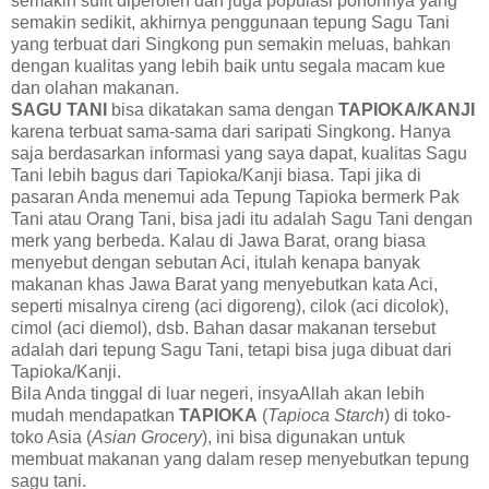
semakin sulit diperoleh dan juga populasi pohonnya yang
semakin sedikit, akhirnya penggunaan tepung Sagu Tani
yang terbuat dari Singkong pun semakin meluas, bahkan
dengan kualitas yang lebih baik untu segala macam kue
dan olahan makanan.
SAGU TANI
bisa dikatakan sama dengan
TAPIOKA/KANJI
karena terbuat sama-sama dari saripati Singkong. Hanya
saja berdasarkan informasi yang saya dapat, kualitas Sagu
Tani lebih bagus dari Tapioka/Kanji biasa. Tapi jika di
pasaran Anda menemui ada Tepung Tapioka bermerk Pak
Tani atau Orang Tani, bisa jadi itu adalah Sagu Tani dengan
merk yang berbeda. Kalau di Jawa Barat, orang biasa
menyebut dengan sebutan Aci, itulah kenapa banyak
makanan khas Jawa Barat yang menyebutkan kata Aci,
seperti misalnya cireng (aci digoreng), cilok (aci dicolok),
cimol (aci diemol), dsb. Bahan dasar makanan tersebut
adalah dari tepung Sagu Tani, tetapi bisa juga dibuat dari
Tapioka/Kanji.
Bila Anda tinggal di luar negeri, insyaAllah akan lebih
mudah mendapatkan
TAPIOKA
(
Tapioca Starch
) di toko-
toko Asia (
Asian Grocery
), ini bisa digunakan untuk
membuat makanan yang dalam resep menyebutkan tepung
sagu tani.