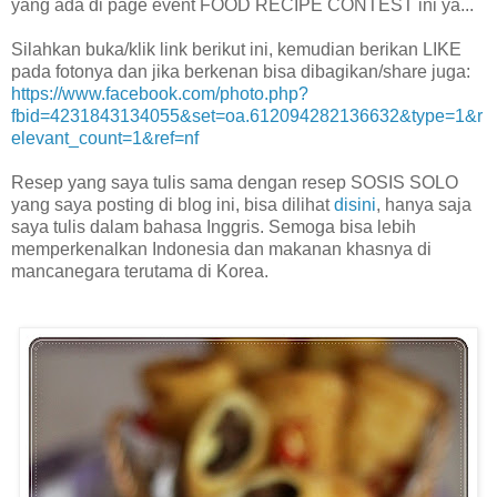
yang ada di page event FOOD RECIPE CONTEST ini ya...
Silahkan buka/klik link berikut ini, kemudian berikan LIKE
pada fotonya dan jika berkenan bisa dibagikan/share juga:
https://www.facebook.com/photo.php?
fbid=4231843134055&set=oa.612094282136632&type=1&r
elevant_count=1&ref=nf
Resep yang saya tulis sama dengan resep SOSIS SOLO
yang saya posting di blog ini, bisa dilihat
disini
, hanya saja
saya tulis dalam bahasa Inggris. Semoga bisa lebih
memperkenalkan Indonesia dan makanan khasnya di
mancanegara terutama di Korea.