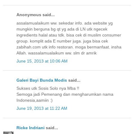
Anonymous said...
assalamualaikum ww. sekedar info. ada website yg
mungkin berguna bg qt yg ada di LN utk ngecek
ingredients halal atau tdk. bisa cek di muslim consumer
group. komplit ada E number juga. juga bisa cek
zabihah.com utk info restoran. moga bermanfaat. insha
Allah. wassalamualaikum ww. slm dr amrik
June 15, 2013 at 10:06 AM
Galeri Bayi Bunda Modis
said...
Sukses utk Sosis Solo nya Mba !!
Semoga jadi Pemenang dan mengharumkan nama
Indonesia,aamiin :)
June 19, 2013 at 11:22 AM
Ricke Indriani
said...