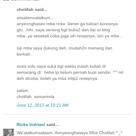
cholifah said...
assalamualaikum...
anyeonghaseo mba ricke..bener ga tulisan koreanya
gtu...hihi..saya seneng bgt buka2 dan liat isi blog
mba..ya sesekali coba juga sih resepnya, izin ya mba...
sip mba saya dukung deh..mudah2n menang dan
berkah..
sosis solo saya suka bgt waktu masih kuliah di
semarang dl...hehe tp belum pernah buat sendiri..^^ ntr
deh dicoba, boleh ya mba intip2 resepnya..
salam
cholifah, samarinda
June 12, 2013 at 10:21 AM
Ricke Indriani
said...
Wa'alaikumsalaam. Annyeonghaseyo Mba Cholifah ^_^