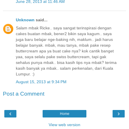
June 28, 2013 at 11:46 AM
Unknown
said...
Salam mbak Ricke.. saya sangat terinspirasi dengan
cakes buatan mbak, bener2 bikin saya kagum.. saya
juga baru belajar nge-baking nih, maklum.. jadi harus
belajar banyak. mbak, mau tanya, mbak pake resep
buttercream apa ya buat cake nya? kok cantik banget
yaa, saya selalu pake swiss buttercream, tapi gak
sehalus punya mbak.. bisa kasih tips nya mbak? terima
kasih banyak ya mbak.. salam perkenalan, dari Kuala
Lumpur. :)
August 15, 2013 at 9:34 PM
Post a Comment
‹
›
Home
View web version