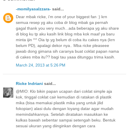
-momiIyasaIzzara-
said...
Dear mbak ricke, i'm one of your biggest fan :) krn
semua resep yg aku coba dr blog mbak ga pernah
gagal thank you very much...ada beberapa yg aku share
di blog ku tp aku kasih link blog mba kok maaf ya baru
minta ijin ^^ Oia tp yg belum di coba itu cakes nya (krn
belum PD), apalagi dekor nya.. Mba ricke pleaseee
jawab dong gimana sih caranya buat coklat papan nama
di cakes mba itu?? bagi tau yaaa ditunggu trima kasih.
March 24, 2013 at 5:26 PM
Ricke Indriani
said...
@MIO: Klo bikin papan ucapan dari coklat simple aja
kok, tinggal coklat cair kemudian di ratakan di plastik
mika (bisa memakai plastik mika yang untuk jilid
fokopian) alasi dulu dengan loyang datar agar mudah
memindahkannya. Setelah diratakan masukkan ke
kulkas bawah sebentar sampai setengah beku. Bentuk
sesuai ukuran yang diinginkan dengan cara