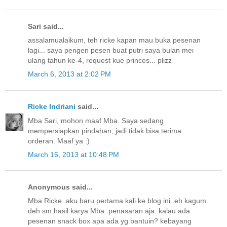
Sari said...
assalamualaikum, teh ricke kapan mau buka pesenan
lagi... saya pengen pesen buat putri saya bulan mei
ulang tahun ke-4, request kue princes... plizz
March 6, 2013 at 2:02 PM
Ricke Indriani
said...
Mba Sari, mohon maaf Mba. Saya sedang
mempersiapkan pindahan, jadi tidak bisa terima
orderan. Maaf ya :)
March 16, 2013 at 10:48 PM
Anonymous said...
Mba Ricke..aku baru pertama kali ke blog ini..eh kagum
deh sm hasil karya Mba..penasaran aja..kalau ada
pesenan snack box apa ada yg bantuin? kebayang