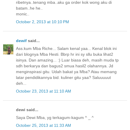
ribetnya..tenang mba..aku ga order kok wong aku di
batam..he he..
monic..
October 2, 2013 at 10:10 PM
dewif
said...
Ass.kum Mba Riche... Salam kenal yaa... Kenal blok ini
dari blognya Mba Hesti. Bbrp hr ini sy sllu buka lihat2
isinya. Dan amazing... :) Luar biasa deh, masih muda tp
sdh berkarya dan bagus2 smua hasil2 olahannya. Jd
menginspirasi gitu. Udah bakat ya Mba? Atau memang
latar pendidikannya bid. kuliner gitu yaa? Saluuuuut
deh...
October 23, 2013 at 11:10 AM
dewi said...
Saya Dewi Mba, yg terkagum-kagum ^ _ ^
October 25, 2013 at 11:33 AM