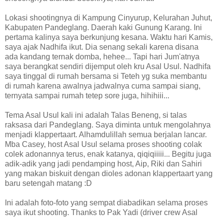
Lokasi shootingnya di Kampung Cinyurup, Kelurahan Juhut,
Kabupaten Pandeglang. Daerah kaki Gunung Karang. Ini
pertama kalinya saya berkunjung kesana. Waktu hari Kamis,
saya ajak Nadhifa ikut. Dia senang sekali karena disana
ada kandang ternak domba, hehee... Tapi hari Jum'atnya
saya berangkat sendiri dijemput oleh kru Asal Usul. Nadhifa
saya tinggal di rumah bersama si Teteh yg suka membantu
di rumah karena awalnya jadwalnya cuma sampai siang,
ternyata sampai rumah tetep sore juga, hihihiii...
Tema Asal Usul kali ini adalah Talas Beneng, si talas
raksasa dari Pandeglang. Saya diminta untuk mengolahnya
menjadi klappertaart. Alhamdulillah semua berjalan lancar.
Mba Casey, host Asal Usul selama proses shooting colak
colek adonannya terus, enak katanya, qiqiqiiiii... Begitu juga
adik-adik yang jadi pendamping host, Aip, Riki dan Sahiri
yang makan biskuit dengan dioles adonan klappertaart yang
baru setengah matang :D
Ini adalah foto-foto yang sempat diabadikan selama proses
saya ikut shooting. Thanks to Pak Yadi (driver crew Asal