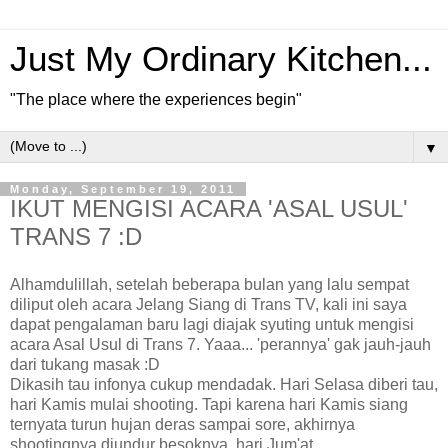
Just My Ordinary Kitchen...
"The place where the experiences begin"
▼
Monday, September 19, 2011
IKUT MENGISI ACARA 'ASAL USUL'
TRANS 7 :D
Alhamdulillah, setelah beberapa bulan yang lalu sempat
diliput oleh acara Jelang Siang di Trans TV, kali ini saya
dapat pengalaman baru lagi diajak syuting untuk mengisi
acara Asal Usul di Trans 7. Yaaa... 'perannya' gak jauh-jauh
dari tukang masak :D
Dikasih tau infonya cukup mendadak. Hari Selasa diberi tau,
hari Kamis mulai shooting. Tapi karena hari Kamis siang
ternyata turun hujan deras sampai sore, akhirnya
shootingnya diundur besoknya, hari Jum'at.