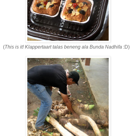
(
This is it! Klappertaart talas beneng ala Bunda Nadhifa
:D)