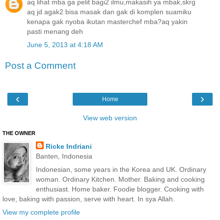
aq lihat mba ga pelit bagi2 ilmu,makasih ya mbak,skrg
aq jd agak2 bisa masak dan gak di komplen suamiku
kenapa gak nyoba ikutan masterchef mba?aq yakin
pasti menang deh
June 5, 2013 at 4:18 AM
Post a Comment
‹
›
Home
View web version
THE OWNER
Ricke Indriani
Banten, Indonesia
Indonesian, some years in the Korea and UK. Ordinary
woman. Ordinary Kitchen. Mother. Baking and cooking
enthusiast. Home baker. Foodie blogger. Cooking with
love, baking with passion, serve with heart. In sya Allah.
View my complete profile