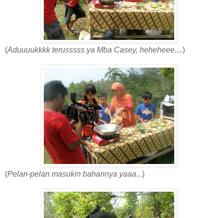
(
Aduuuukkkk terusssss ya Mba Casey, heheheee....
)
(
Pelan-pelan masukin bahannya yaaa...
)