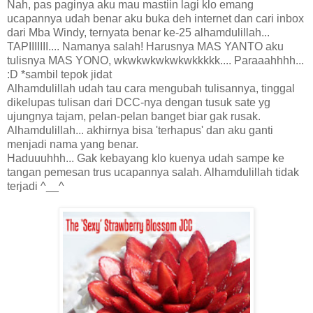
Nah, pas paginya aku mau mastiin lagi klo emang
ucapannya udah benar aku buka deh internet dan cari inbox
dari Mba Windy, ternyata benar ke-25 alhamdulillah...
TAPIIIIIII.... Namanya salah! Harusnya MAS YANTO aku
tulisnya MAS YONO, wkwkwkwkwkwkkkkk.... Paraaahhhh...
:D *sambil tepok jidat
Alhamdulillah udah tau cara mengubah tulisannya, tinggal
dikelupas tulisan dari DCC-nya dengan tusuk sate yg
ujungnya tajam, pelan-pelan banget biar gak rusak.
Alhamdulillah... akhirnya bisa 'terhapus' dan aku ganti
menjadi nama yang benar.
Haduuuhhh... Gak kebayang klo kuenya udah sampe ke
tangan pemesan trus ucapannya salah. Alhamdulillah tidak
terjadi ^__^