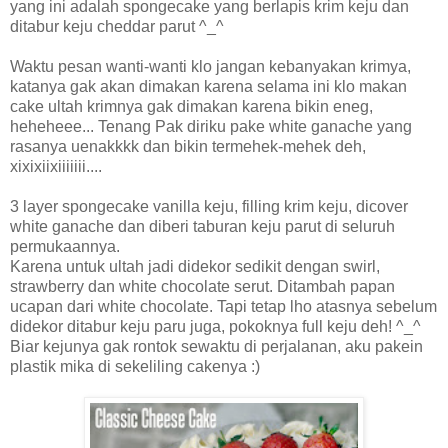
yang ini adalah spongecake yang berlapis krim keju dan
ditabur keju cheddar parut ^_^
Waktu pesan wanti-wanti klo jangan kebanyakan krimya,
katanya gak akan dimakan karena selama ini klo makan
cake ultah krimnya gak dimakan karena bikin eneg,
heheheee... Tenang Pak diriku pake white ganache yang
rasanya uenakkkk dan bikin termehek-mehek deh,
xixixiixiiiiiii....
3 layer spongecake vanilla keju, filling krim keju, dicover
white ganache dan diberi taburan keju parut di seluruh
permukaannya.
Karena untuk ultah jadi didekor sedikit dengan swirl,
strawberry dan white chocolate serut. Ditambah papan
ucapan dari white chocolate. Tapi tetap lho atasnya sebelum
didekor ditabur keju paru juga, pokoknya full keju deh! ^_^
Biar kejunya gak rontok sewaktu di perjalanan, aku pakein
plastik mika di sekeliling cakenya :)