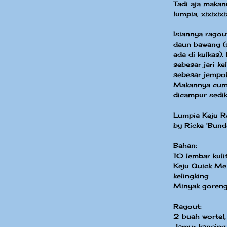
Tadi aja maka
lumpia, xixixixixi
Isiannya ragou
daun bawang (
ada di kulkas)
sebesar jari k
sebesar jempol j
Makannya cuma
dicampur sedik
Lumpia Keju R
by Ricke 'Bund
Bahan:
10 lembar kuli
Keju Quick Me
kelingking
Minyak goreng
Ragout:
2 buah wortel,
Jamur kancing 