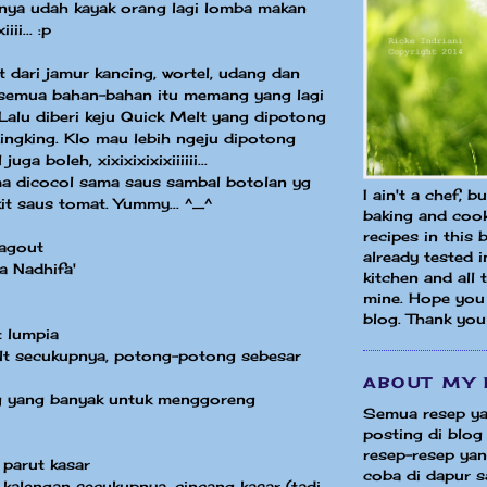
nnya udah kayak orang lagi lomba makan
iii... :p
t dari jamur kancing, wortel, udang dan
semua bahan-bahan itu memang yang lagi
. Lalu diberi keju Quick Melt yang dipotong
elingking. Klo mau lebih ngeju dipotong
uga boleh, xixixixixixiiiiii...
 dicocol sama saus sambal botolan yg
I ain't a chef, b
it saus tomat. Yummy... ^_^
baking and cook
recipes in this 
agout
already tested 
a Nadhifa'
kitchen and all
mine. Hope you 
blog. Thank you
t lumpia
lt secukupnya, potong-potong sebesar
ABOUT MY 
 yang banyak untuk menggoreng
Semua resep ya
posting di blog 
resep-resep yang
 parut kasar
coba di dapur sa
kalengan secukupnya, cincang kasar (tadi