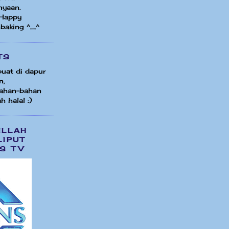
nyaan.
 Happy
 baking ^_^
TS
uat di dapur
n,
ahan-bahan
h halal :)
ILLAH
LIPUT
S TV