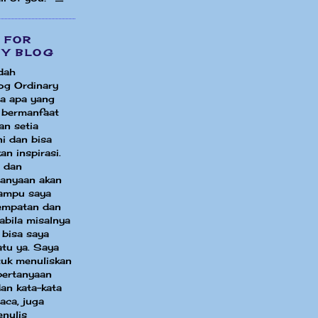
 FOR
MY BLOG
dah
og Ordinary
a apa yang
i bermanfaat
an setia
i dan bisa
an inspirasi.
 dan
tanyaan akan
ampu saya
sempatan dan
bila misalnya
 bisa saya
atu ya. Saya
uk menuliskan
pertanyaan
an kata-kata
aca, juga
enulis