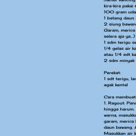
kira-kira paka
100 gram udan
1 batang daun 
2 siung bawang
Garam, merica 
selera aja ya...)
1 sdm terigu s
1/4 gelas air k
atau 1/4 sdt k
2 sdm minyak
Perekat:
1 sdt terigu, l
agak kental
Cara membuat
1. Ragout: Pan
hingga harum.
warna, masukka
garam, merica 
daun bawang. A
Masukkan air k