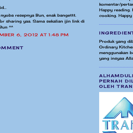
komentar/perta
d...
Happy reading.
nyoba resepnya Bun, enak bangettt.
cooking. Happy
or sharing yaa. Sama sekalian ijin link di
Bun ^^
INGREDIEN
MBER 6, 2012 AT 1:48 PM
Produk yang dib
Ordinary Kitche
OMMENT
menggunakan b
yang insyaa Alla
ALHAMDUL
PERNAH DI
OLEH TRAN