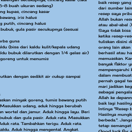
baik resep yang
i 6-8 buah ukuran sedang)
dari sumber la
g kupas, cincang kasar
resep saya priba
bawang, iris halus
Allah bukan res
 putih, cincang halus
atau abal-abal :)
bubuk, gula pasir secukupnya (sesuai
Saya tidak bisa
ketika resep-re
erba guna
tuliskan disini 
aldu (bisa dari kaldu kulit/kepala udang
orang lain akan
berhasil atau ha
aldu bubuk dilarutkan dengan 1/4 gelas air)
memuaskan. Kar
 goreng untuk menumis
banyak faktor y
mempengaruhi k
dalam membuat
arutkan dengan sedikit air cukup sampai
pernah gagal te
mari jadikan keg
sebagai pengal
:
Allah ke depann
askan minyak goreng, tumis bawang putih
baik lagi hasilny
 Masukkan udang, aduk hingga berubah
Intinya "Resep 
n wortel dan jamur. Aduk hingga layu. Beri
Hasilnya mungki
bubuk dan gula pasir. Aduk rata. Masukkan
berbeda.". Jang
duk rata. Tambahkan terigu. Aduk rata.
tetap semangat
aldu. Aduk hingga mengental. Angkat.
Good luck for a