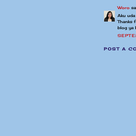
Woro
sai
Aku uda 
Thanks f
blog ya 
SEPTE
POST A C