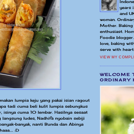
Indone
years 
and UK
woman. Ordinary
Mother. Baking
enthusiast. Hom
Foodie blogger
love, baking wit
serve with heart.
VIEW MY COMPL
WELCOME 
ORDINARY 
 makan lumpia keju yang pakai isian ragout
napa tadi cuma beli kulit lumpia sebungkus
r, isinya cuma 10 lembar. Hasilnya sesaat
 langsung ludes, Nadhifa nyobain sebiji
 banyak-banyak, nanti Bunda dan Abinya
aaa.... :D