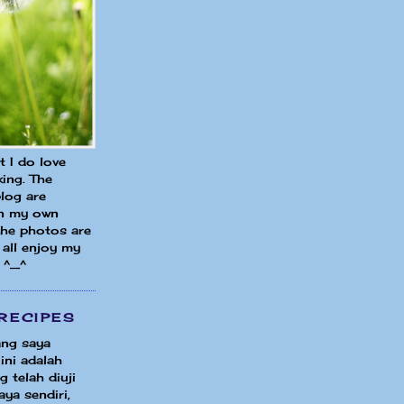
ut I do love
ing. The
blog are
in my own
 the photos are
all enjoy my
 ^_^
RECIPES
ng saya
ini adalah
 telah diuji
ya sendiri,