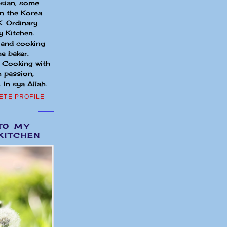
sian, some
in the Korea
. Ordinary
 Kitchen.
 and cooking
e baker.
. Cooking with
h passion,
 In sya Allah.
ETE PROFILE
TO MY
KITCHEN