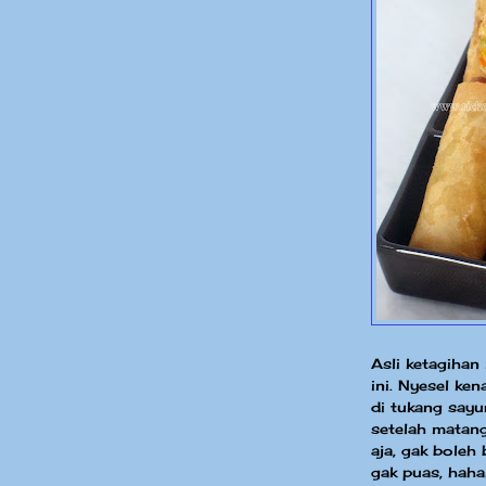
Asli ketagihan
ini. Nyesel ke
di tukang sayu
setelah matang
aja, gak boleh
gak puas, hahah