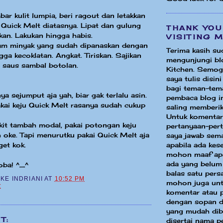
bar kulit lumpia, beri ragout dan letakkan
Quick Melt diatasnya. Lipat dan gulung
THANK YOU
kan. Lakukan hingga habis.
VISITING 
am minyak yang sudah dipanaskan dengan
Terima kasih su
gga kecoklatan. Angkat. Tiriskan. Sajikan
mengunjungi bl
 saus sambal botolan.
Kitchen. Semog
saya tulis disin
bagi teman-tem
a sejumput aja yah, biar gak terlalu asin.
pembaca blog in
kai keju Quick Melt rasanya sudah cukup
saling memberik
Untuk komentar
kit tambah modal, pakai potongan keju
pertanyaan-per
h oke. Tapi menurutku pakai Quick Melt aja
saya jawab sem
et kok.
apabila ada ke
mohon maaf apa
ada yang belum
ba! ^_^
balas satu pers
CKE INDRIANI
AT
10:52 PM
mohon juga unt
K
komentar atau 
dengan sopan d
yang mudah dib
T:
disertai nama p