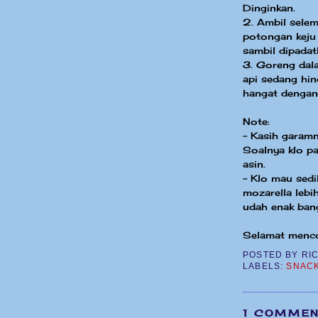
Dinginkan.
2. Ambil selem
potongan keju 
sambil dipadat
3. Goreng dal
api sedang hin
hangat dengan
Note:
- Kasih garamny
Soalnya klo pa
asin.
- Klo mau sedi
mozarella lebi
udah enak bang
Selamat menco
POSTED BY
RI
LABELS:
SNAC
1 COMMEN