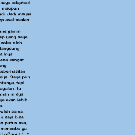
 saya adaptasi
in maupun
di. Jadi insyaa
ep asal-asalan
 menjamin
sep yang saya
dicoba oleh
 langsung
silnya
ena sangat
ang
eberhasilan
nya. Saya pun
ntunya, tapi
agalan itu
aman in sya
ya akan lebih
a.
boleh sama.
n saja bisa
an putus asa,
 mencoba ya.
ll of you! ^_^