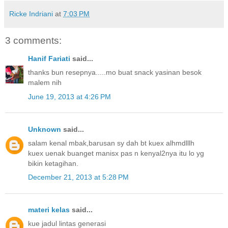
Ricke Indriani
at
7:03 PM
3 comments:
Hanif Fariati
said...
thanks bun resepnya.....mo buat snack yasinan besok
malem nih
June 19, 2013 at 4:26 PM
Unknown
said...
salam kenal mbak,barusan sy dah bt kuex alhmdlllh
kuex uenak buanget manisx pas n kenyal2nya itu lo yg
bikin ketagihan.
December 21, 2013 at 5:28 PM
materi kelas
said...
kue jadul lintas generasi