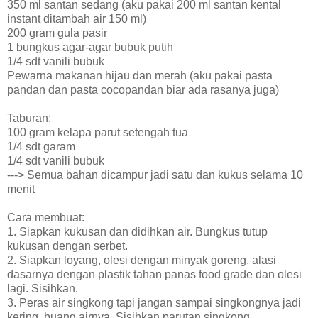
350 ml santan sedang (aku pakai 200 ml santan kental
instant ditambah air 150 ml)
200 gram gula pasir
1 bungkus agar-agar bubuk putih
1/4 sdt vanili bubuk
Pewarna makanan hijau dan merah (aku pakai pasta
pandan dan pasta cocopandan biar ada rasanya juga)
Taburan:
100 gram kelapa parut setengah tua
1/4 sdt garam
1/4 sdt vanili bubuk
---> Semua bahan dicampur jadi satu dan kukus selama 10
menit
Cara membuat:
1. Siapkan kukusan dan didihkan air. Bungkus tutup
kukusan dengan serbet.
2. Siapkan loyang, olesi dengan minyak goreng, alasi
dasarnya dengan plastik tahan panas food grade dan olesi
lagi. Sisihkan.
3. Peras air singkong tapi jangan sampai singkongnya jadi
kering, buang airnya. Sisihkan parutan singkong.