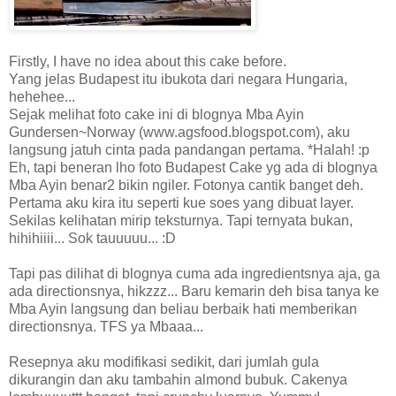
Firstly, I have no idea about this cake before.
Yang jelas Budapest itu ibukota dari negara Hungaria,
hehehee...
Sejak melihat foto cake ini di blognya Mba Ayin
Gundersen~Norway (www.agsfood.blogspot.com), aku
langsung jatuh cinta pada pandangan pertama. *Halah! :p
Eh, tapi beneran lho foto Budapest Cake yg ada di blognya
Mba Ayin benar2 bikin ngiler. Fotonya cantik banget deh.
Pertama aku kira itu seperti kue soes yang dibuat layer.
Sekilas kelihatan mirip teksturnya. Tapi ternyata bukan,
hihihiiii... Sok tauuuuu... :D
Tapi pas dilihat di blognya cuma ada ingredientsnya aja, ga
ada directionsnya, hikzzz... Baru kemarin deh bisa tanya ke
Mba Ayin langsung dan beliau berbaik hati memberikan
directionsnya. TFS ya Mbaaa...
Resepnya aku modifikasi sedikit, dari jumlah gula
dikurangin dan aku tambahin almond bubuk. Cakenya