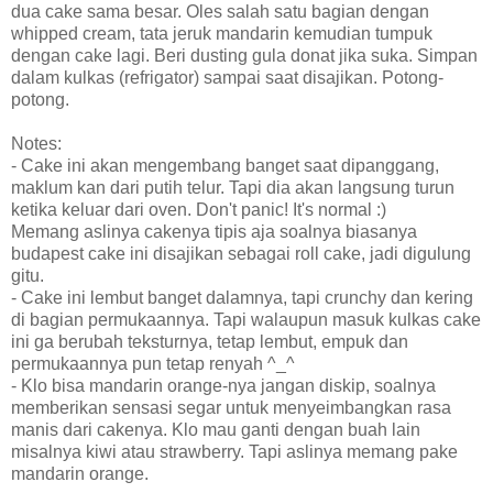
dua cake sama besar. Oles salah satu bagian dengan
whipped cream, tata jeruk mandarin kemudian tumpuk
dengan cake lagi. Beri dusting gula donat jika suka. Simpan
dalam kulkas (refrigator) sampai saat disajikan. Potong-
potong.
Notes:
- Cake ini akan mengembang banget saat dipanggang,
maklum kan dari putih telur. Tapi dia akan langsung turun
ketika keluar dari oven. Don't panic! It's normal :)
Memang aslinya cakenya tipis aja soalnya biasanya
budapest cake ini disajikan sebagai roll cake, jadi digulung
gitu.
- Cake ini lembut banget dalamnya, tapi crunchy dan kering
di bagian permukaannya. Tapi walaupun masuk kulkas cake
ini ga berubah teksturnya, tetap lembut, empuk dan
permukaannya pun tetap renyah ^_^
- Klo bisa mandarin orange-nya jangan diskip, soalnya
memberikan sensasi segar untuk menyeimbangkan rasa
manis dari cakenya. Klo mau ganti dengan buah lain
misalnya kiwi atau strawberry. Tapi aslinya memang pake
mandarin orange.