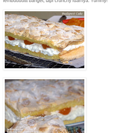
lembuuuuttt banget, tapi crunchy luarnya. Yummy!