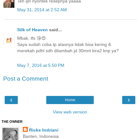
Teh ijin nyontek resepnya yaaaa
May 31, 2014 at 2:52 AM
Silk of Heaven
said...
Mbak, tfs 😘😍
Saya sudah coba tp atasnya tidak bisa kering &
merekah pdhl sdh ditambah jd 30mnt kira2 knp ya?
May 7, 2016 at 5:50 PM
Post a Comment
‹
›
Home
View web version
THE OWNER
Ricke Indriani
Banten, Indonesia