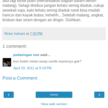
ada lagi bintik putih (menandakan bagian dalam belum
matang). Selagi direbus jangan terlalu sering diaduk, cukup
sesekali saja, kalo terlalu sering diaduk nanti bisa mudah
hancur dan kayak bubur, hehehh... Setelah matang, angkat,
tiriskan dan siram dengan air dingin. Sisihkan.
Ricke Indriani
at
7:32 PM
1 comment:
pedaringan rere
said...
bun boleh minta resep cantik manisnya gak?
April 19, 2011 at 9:19 PM
Post a Comment
‹
›
Home
View web version