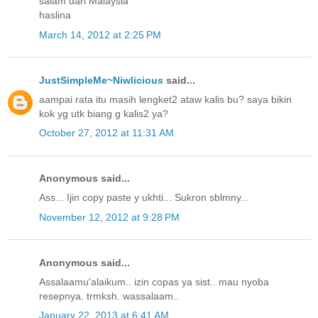
salam dari Malaysia
haslina
March 14, 2012 at 2:25 PM
JustSimpleMe~Niwlicious
said...
aampai rata itu masih lengket2 ataw kalis bu? saya bikin
kok yg utk biang g kalis2 ya?
October 27, 2012 at 11:31 AM
Anonymous said...
Ass... Ijin copy paste y ukhti... Sukron sblmny...
November 12, 2012 at 9:28 PM
Anonymous said...
Assalaamu'alaikum.. izin copas ya sist.. mau nyoba
resepnya. trmksh. wassalaam..
January 22, 2013 at 6:41 AM