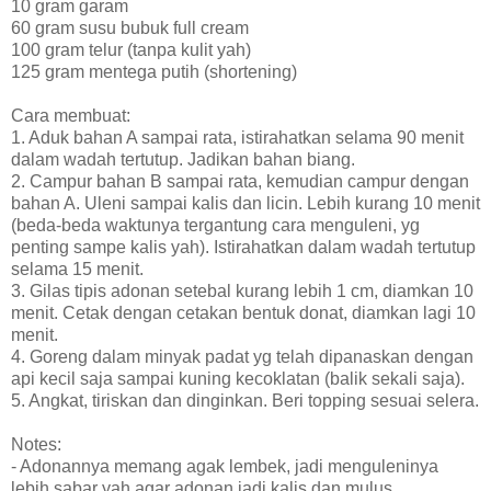
10 gram garam
60 gram susu bubuk full cream
100 gram telur (tanpa kulit yah)
125 gram mentega putih (shortening)
Cara membuat:
1. Aduk bahan A sampai rata, istirahatkan selama 90 menit
dalam wadah tertutup. Jadikan bahan biang.
2. Campur bahan B sampai rata, kemudian campur dengan
bahan A. Uleni sampai kalis dan licin. Lebih kurang 10 menit
(beda-beda waktunya tergantung cara menguleni, yg
penting sampe kalis yah). Istirahatkan dalam wadah tertutup
selama 15 menit.
3. Gilas tipis adonan setebal kurang lebih 1 cm, diamkan 10
menit. Cetak dengan cetakan bentuk donat, diamkan lagi 10
menit.
4. Goreng dalam minyak padat yg telah dipanaskan dengan
api kecil saja sampai kuning kecoklatan (balik sekali saja).
5. Angkat, tiriskan dan dinginkan. Beri topping sesuai selera.
Notes:
- Adonannya memang agak lembek, jadi menguleninya
lebih sabar yah agar adonan jadi kalis dan mulus.