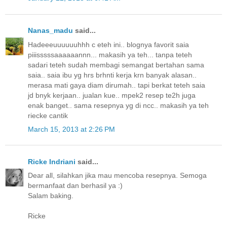
Nanas_madu
said...
Hadeeeuuuuuuhhh c eteh ini.. blognya favorit saia
piiisssssaaaaaannn... makasih ya teh... tanpa teteh
sadari teteh sudah membagi semangat bertahan sama
saia.. saia ibu yg hrs brhnti kerja krn banyak alasan..
merasa mati gaya diam dirumah.. tapi berkat teteh saia
jd bnyk kerjaan.. jualan kue.. mpek2 resep te2h juga
enak banget.. sama resepnya yg di ncc.. makasih ya teh
riecke cantik
March 15, 2013 at 2:26 PM
Ricke Indriani
said...
Dear all, silahkan jika mau mencoba resepnya. Semoga
bermanfaat dan berhasil ya :)
Salam baking.
Ricke