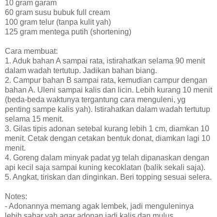
10 gram garam
60 gram susu bubuk full cream
100 gram telur (tanpa kulit yah)
125 gram mentega putih (shortening)
Cara membuat:
1. Aduk bahan A sampai rata, istirahatkan selama 90 menit
dalam wadah tertutup. Jadikan bahan biang.
2. Campur bahan B sampai rata, kemudian campur dengan
bahan A. Uleni sampai kalis dan licin. Lebih kurang 10 menit
(beda-beda waktunya tergantung cara menguleni, yg
penting sampe kalis yah). Istirahatkan dalam wadah tertutup
selama 15 menit.
3. Gilas tipis adonan setebal kurang lebih 1 cm, diamkan 10
menit. Cetak dengan cetakan bentuk donat, diamkan lagi 10
menit.
4. Goreng dalam minyak padat yg telah dipanaskan dengan
api kecil saja sampai kuning kecoklatan (balik sekali saja).
5. Angkat, tiriskan dan dinginkan. Beri topping sesuai selera.
Notes:
- Adonannya memang agak lembek, jadi menguleninya
lebih sabar yah agar adonan jadi kalis dan mulus.