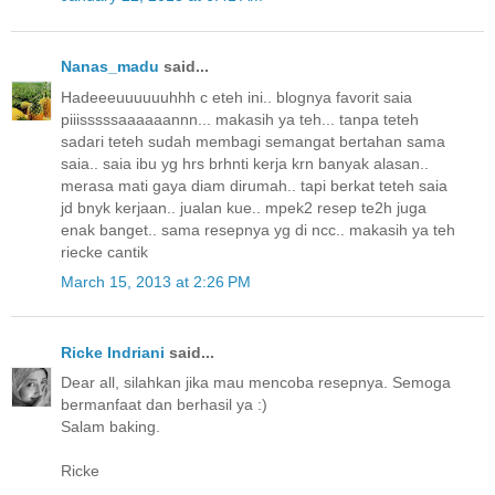
Nanas_madu
said...
Hadeeeuuuuuuhhh c eteh ini.. blognya favorit saia
piiisssssaaaaaannn... makasih ya teh... tanpa teteh
sadari teteh sudah membagi semangat bertahan sama
saia.. saia ibu yg hrs brhnti kerja krn banyak alasan..
merasa mati gaya diam dirumah.. tapi berkat teteh saia
jd bnyk kerjaan.. jualan kue.. mpek2 resep te2h juga
enak banget.. sama resepnya yg di ncc.. makasih ya teh
riecke cantik
March 15, 2013 at 2:26 PM
Ricke Indriani
said...
Dear all, silahkan jika mau mencoba resepnya. Semoga
bermanfaat dan berhasil ya :)
Salam baking.
Ricke