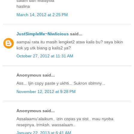
salam dari Malaysia
haslina
March 14, 2012 at 2:25 PM
JustSimpleMe~Niwlicious
said...
aampai rata itu masih lengket2 ataw kalis bu? saya bikin
kok yg utk biang g kalis2 ya?
October 27, 2012 at 11:31 AM
Anonymous said...
Ass... Ijin copy paste y ukhti... Sukron sblmny...
November 12, 2012 at 9:28 PM
Anonymous said...
Assalaamu'alaikum.. izin copas ya sist.. mau nyoba
resepnya. trmksh. wassalaam..
January 22, 2013 at 6:41 AM