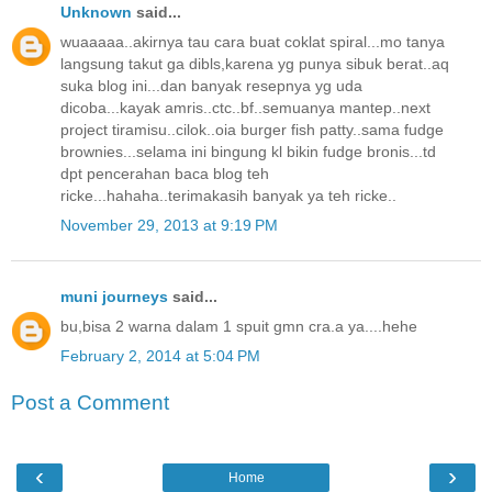
Unknown
said...
wuaaaaa..akirnya tau cara buat coklat spiral...mo tanya
langsung takut ga dibls,karena yg punya sibuk berat..aq
suka blog ini...dan banyak resepnya yg uda
dicoba...kayak amris..ctc..bf..semuanya mantep..next
project tiramisu..cilok..oia burger fish patty..sama fudge
brownies...selama ini bingung kl bikin fudge bronis...td
dpt pencerahan baca blog teh
ricke...hahaha..terimakasih banyak ya teh ricke..
November 29, 2013 at 9:19 PM
muni journeys
said...
bu,bisa 2 warna dalam 1 spuit gmn cra.a ya....hehe
February 2, 2014 at 5:04 PM
Post a Comment
‹
›
Home