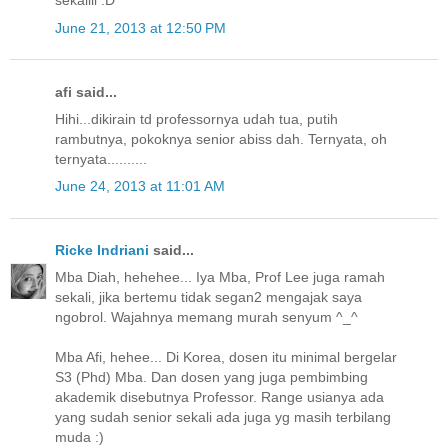
sekaliii :D
June 21, 2013 at 12:50 PM
afi said...
Hihi...dikirain td professornya udah tua, putih
rambutnya, pokoknya senior abiss dah. Ternyata, oh
ternyata..........
June 24, 2013 at 11:01 AM
Ricke Indriani
said...
Mba Diah, hehehee... Iya Mba, Prof Lee juga ramah
sekali, jika bertemu tidak segan2 mengajak saya
ngobrol. Wajahnya memang murah senyum ^_^
Mba Afi, hehee... Di Korea, dosen itu minimal bergelar
S3 (Phd) Mba. Dan dosen yang juga pembimbing
akademik disebutnya Professor. Range usianya ada
yang sudah senior sekali ada juga yg masih terbilang
muda :)