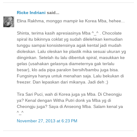
Ricke Indriani
said...
Elina Rakhma, monggo mampir ke Korea Mba, hehee...
Shinta, terima kasih apresiasinya Mba ^_^ . Chocolate
spiral itu bikinnya coklat yg sudah dilelehkan kemudian
tunggu sampai konsistensinya agak kental jadi mudah
dioleskan. Lalu oleskan ke plastik mika sesuai ukuran yg
diinginkan. Setelah itu lalu dibentuk spiral, masukkan ke
gelas (usahakan gelasnya diameternya gak terlalu
besar), klo ada pipa paralon bersih/bambu juga bisa.
Fungsinya hanya untuk menahan saja. Lalu bekukan di
freezer. Dan lepaskan dari mikanya. Jadi deh ;)
Tira Sari Puci, wah di Korea juga ya Mba. Di Cheongju
ya? Kenal dengan Witha Putri donk ya Mba yg di
Cheongju juga? Saya di Anseong Mba. Salam kenal ya
^_^
November 27, 2013 at 6:23 PM