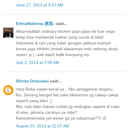
June 27, 2013 at 9:47 AM
ErlinaRakhma-恵流-
said...
Alhamdulillah ordinary kitchen jalan-jalan ke luar negri.
tetep bisa menikmati kuliner yang cocok di lidah
Indonesia & cari yang halal. pengen jadinya mampir
korea juga hihihihi (meski alasannya msh nebeng study
suami :p ) -uda siap2 balik kampung niy-
July 2, 2013 at 2:08 AM
Shinta Octaviani
said...
mba Ricke salam kenal ya... Aku penggemar blogmu
lho. Senang banget liat cake bikinanmu yg cakep-cakep
seperti yang bikin ;)
Btw, kalo bikin hiasan coklat yg melingkar seperti di cake
di atas, gimana caranya ya mba?
Kamsahamnida (eh bener ga ya tulisannya??) :D
August 23, 2013 at 11:57 AM