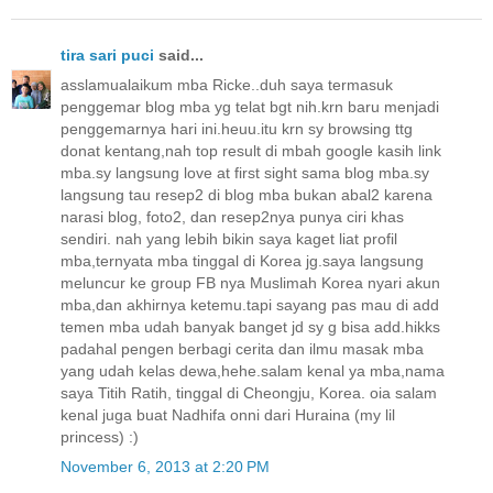
tira sari puci
said...
asslamualaikum mba Ricke..duh saya termasuk
penggemar blog mba yg telat bgt nih.krn baru menjadi
penggemarnya hari ini.heuu.itu krn sy browsing ttg
donat kentang,nah top result di mbah google kasih link
mba.sy langsung love at first sight sama blog mba.sy
langsung tau resep2 di blog mba bukan abal2 karena
narasi blog, foto2, dan resep2nya punya ciri khas
sendiri. nah yang lebih bikin saya kaget liat profil
mba,ternyata mba tinggal di Korea jg.saya langsung
meluncur ke group FB nya Muslimah Korea nyari akun
mba,dan akhirnya ketemu.tapi sayang pas mau di add
temen mba udah banyak banget jd sy g bisa add.hikks
padahal pengen berbagi cerita dan ilmu masak mba
yang udah kelas dewa,hehe.salam kenal ya mba,nama
saya Titih Ratih, tinggal di Cheongju, Korea. oia salam
kenal juga buat Nadhifa onni dari Huraina (my lil
princess) :)
November 6, 2013 at 2:20 PM