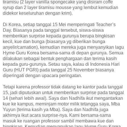
tiramisu (2 layer vanilla spongecake yang disiram coffe
syrup dan 2 layer tiramisu mousse yang lembut kemudian
didekor keseluruhan dengan krim).
Di Korea, setiap tanggal 15 Mei memperingati Teacher’s
Day. Biasanya pada tanggal tersebut, siswa-siswa
memberikan surprise kepada gurunya berupa bingkisan
kecil, kue dan bunga (biasanya yg diberikan bunga
anyelir/carnation), kemudian mereka juga menyanyikan lagu
Hyme Guru Korea bersama-sama di depan gurunya. Semua
dilakukan sebagai bentuk penghargaan dan terima kasih
kepada guru-gurunya. Setau saya, kalau di Indonesia Hari
Guru (HUT PGRI) pada tanggal 25 November biasanya
diperingati dengan upacara peringatan.
Tetapi karena professor tidak datang ke kantor pada tanggal
15, jadi diputuskan untuk memberikan surprise pada tanggal
14 (sehari lebih awal). Saya dan Nadhifa ikut mengantarkan
kue ke kampus, meminjam motor milik tetangga saya, Mba
Yuyun (terima kasih ya Mba). Saya dan Nadhifa juga
akhirnya ikut acara surprise-nya. Kami bersama-sama
masuk ke ruangan professor sambil membawa kue dan
bingkisan. Kemudian menyanyikan lagu Hyme Guru Korea,