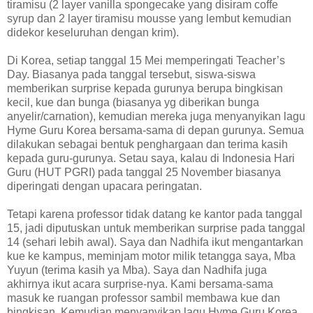
tiramisu (2 layer vanilla spongecake yang disiram coffe
syrup dan 2 layer tiramisu mousse yang lembut kemudian
didekor keseluruhan dengan krim).
Di Korea, setiap tanggal 15 Mei memperingati Teacher’s
Day. Biasanya pada tanggal tersebut, siswa-siswa
memberikan surprise kepada gurunya berupa bingkisan
kecil, kue dan bunga (biasanya yg diberikan bunga
anyelir/carnation), kemudian mereka juga menyanyikan lagu
Hyme Guru Korea bersama-sama di depan gurunya. Semua
dilakukan sebagai bentuk penghargaan dan terima kasih
kepada guru-gurunya. Setau saya, kalau di Indonesia Hari
Guru (HUT PGRI) pada tanggal 25 November biasanya
diperingati dengan upacara peringatan.
Tetapi karena professor tidak datang ke kantor pada tanggal
15, jadi diputuskan untuk memberikan surprise pada tanggal
14 (sehari lebih awal). Saya dan Nadhifa ikut mengantarkan
kue ke kampus, meminjam motor milik tetangga saya, Mba
Yuyun (terima kasih ya Mba). Saya dan Nadhifa juga
akhirnya ikut acara surprise-nya. Kami bersama-sama
masuk ke ruangan professor sambil membawa kue dan
bingkisan. Kemudian menyanyikan lagu Hyme Guru Korea,