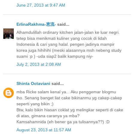
June 27, 2013 at 9:47 AM
ErlinaRakhma-恵流-
said...
Alhamdulillah ordinary kitchen jalan-jalan ke luar negri.
tetep bisa menikmati kuliner yang cocok di lidah
Indonesia & cari yang halal. pengen jadinya mampir
korea juga hihihihi (meski alasannya msh nebeng study
suami :p ) -uda siap2 balik kampung niy-
July 2, 2013 at 2:08 AM
Shinta Octaviani
said...
mba Ricke salam kenal ya... Aku penggemar blogmu
lho. Senang banget liat cake bikinanmu yg cakep-cakep
seperti yang bikin ;)
Btw, kalo bikin hiasan coklat yg melingkar seperti di cake
di atas, gimana caranya ya mba?
Kamsahamnida (eh bener ga ya tulisannya??) :D
August 23, 2013 at 11:57 AM