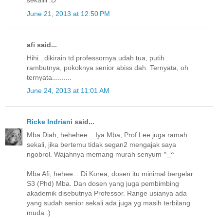
sekaliii :D
June 21, 2013 at 12:50 PM
afi said...
Hihi...dikirain td professornya udah tua, putih
rambutnya, pokoknya senior abiss dah. Ternyata, oh
ternyata..........
June 24, 2013 at 11:01 AM
Ricke Indriani
said...
Mba Diah, hehehee... Iya Mba, Prof Lee juga ramah
sekali, jika bertemu tidak segan2 mengajak saya
ngobrol. Wajahnya memang murah senyum ^_^
Mba Afi, hehee... Di Korea, dosen itu minimal bergelar
S3 (Phd) Mba. Dan dosen yang juga pembimbing
akademik disebutnya Professor. Range usianya ada
yang sudah senior sekali ada juga yg masih terbilang
muda :)