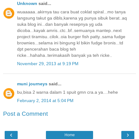
Unknown
said...
wuaaaaa..akirnya tau cara buat coklat spiral...mo tanya
langsung takut ga dibls,karena yg punya sibuk berat..aq
suka blog ini...dan banyak resepnya yg uda
dicoba...kayak amris..ctc..bf..semuanya mantep..next
project tiramisu..cilok..oia burger fish patty..sama fudge
brownies...selama ini bingung kl bikin fudge bronis...td
dpt pencerahan baca blog teh
ricke...hahaha..terimakasih banyak ya teh ricke..
November 29, 2013 at 9:19 PM
muni journeys
said...
bu,bisa 2 warna dalam 1 spuit gmn cra.a ya....hehe
February 2, 2014 at 5:04 PM
Post a Comment
‹
›
Home