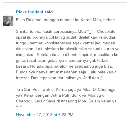
Ricke Indriani
said...
Elina Rakhma, monggo mampir ke Korea Mba, hehee...
Shinta, terima kasih apresiasinya Mba ^_^ . Chocolate
spiral itu bikinnya coklat yg sudah dilelehkan kemudian
tunggu sampai konsistensinya agak kental jadi mudah
dioleskan. Lalu oleskan ke plastik mika sesuai ukuran yg
diinginkan. Setelah itu lalu dibentuk spiral, masukkan ke
gelas (usahakan gelasnya diameternya gak terlalu
besar), klo ada pipa paralon bersih/bambu juga bisa.
Fungsinya hanya untuk menahan saja. Lalu bekukan di
freezer. Dan lepaskan dari mikanya. Jadi deh ;)
Tira Sari Puci, wah di Korea juga ya Mba. Di Cheongju
ya? Kenal dengan Witha Putri donk ya Mba yg di
Cheongju juga? Saya di Anseong Mba. Salam kenal ya
^_^
November 27, 2013 at 6:23 PM