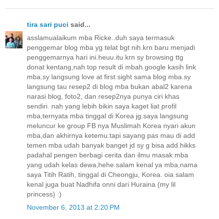
tira sari puci
said...
asslamualaikum mba Ricke..duh saya termasuk
penggemar blog mba yg telat bgt nih.krn baru menjadi
penggemarnya hari ini.heuu.itu krn sy browsing ttg
donat kentang,nah top result di mbah google kasih link
mba.sy langsung love at first sight sama blog mba.sy
langsung tau resep2 di blog mba bukan abal2 karena
narasi blog, foto2, dan resep2nya punya ciri khas
sendiri. nah yang lebih bikin saya kaget liat profil
mba,ternyata mba tinggal di Korea jg.saya langsung
meluncur ke group FB nya Muslimah Korea nyari akun
mba,dan akhirnya ketemu.tapi sayang pas mau di add
temen mba udah banyak banget jd sy g bisa add.hikks
padahal pengen berbagi cerita dan ilmu masak mba
yang udah kelas dewa,hehe.salam kenal ya mba,nama
saya Titih Ratih, tinggal di Cheongju, Korea. oia salam
kenal juga buat Nadhifa onni dari Huraina (my lil
princess) :)
November 6, 2013 at 2:20 PM