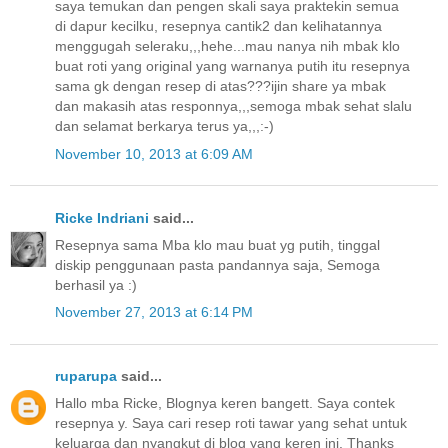
saya temukan dan pengen skali saya praktekin semua
di dapur kecilku, resepnya cantik2 dan kelihatannya
menggugah seleraku,,,hehe...mau nanya nih mbak klo
buat roti yang original yang warnanya putih itu resepnya
sama gk dengan resep di atas???ijin share ya mbak
dan makasih atas responnya,,,semoga mbak sehat slalu
dan selamat berkarya terus ya,,,:-)
November 10, 2013 at 6:09 AM
Ricke Indriani
said...
Resepnya sama Mba klo mau buat yg putih, tinggal
diskip penggunaan pasta pandannya saja, Semoga
berhasil ya :)
November 27, 2013 at 6:14 PM
ruparupa
said...
Hallo mba Ricke, Blognya keren bangett. Saya contek
resepnya y. Saya cari resep roti tawar yang sehat untuk
keluarga dan nyangkut di blog yang keren ini. Thanks