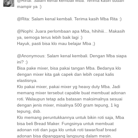
@Rinai: Salam kenal kembali Mba. Terima kasih sudah
mampir ya :)
@Rita: Salam kenal kembali. Terima kasih Mba Rita :)
@Nophi: Juara perlombaan apa Mba, hihihiii... Makasih
ya, semoga terus lebih baik lagi :)
Hayuk, pasti bisa klo mau belajar Mba ;)
@Anonymous: Salam kenal kembali. Dengan Mba siapa
ini? :)
Bisa pake mixer, bisa pakai tangan Mba. Bedanya klo
dengan mixer kita gak capek dan lebih cepat kalis
elastisnya.
Klo pakai mixer, pakai mixer yg heavy duty Mba. Jadi
memang mixer tersebut capable buat membuat adonan
roti. Walaupun tetap ada batasan maksimalnya sesuai
dengan jenis mixer, misalnya 500 gram tepung, 1 kg
tepung, dsb.
Klo memang peruntukkannya untuk bikin roti saja, Mba
bisa beli Bread Maker. Fungsinya untuk membuat
adonan roti dan juga klo untuk roti tawar/loaf bread
adonan bisa dipanggang langsung dalam mesin.