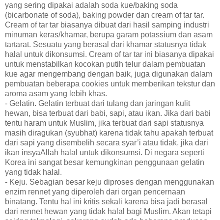
yang sering dipakai adalah soda kue/baking soda
(bicarbonate of soda), baking powder dan cream of tar tar.
Cream of tar tar biasanya dibuat dari hasil samping industri
minuman keras/khamar, berupa garam potassium dan asam
tartarat. Sesuatu yang berasal dari khamar statusnya tidak
halal untuk dikonsumsi. Cream of tar tar ini biasanya dipakai
untuk menstabilkan kocokan putih telur dalam pembuatan
kue agar mengembang dengan baik, juga digunakan dalam
pembuatan beberapa cookies untuk memberikan tekstur dan
aroma asam yang lebih khas.
- Gelatin. Gelatin terbuat dari tulang dan jaringan kulit
hewan, bisa terbuat dari babi, sapi, atau ikan. Jika dari babi
tentu haram untuk Muslim, jika terbuat dari sapi statusnya
masih diragukan (syubhat) karena tidak tahu apakah terbuat
dari sapi yang disembelih secara syar’i atau tidak, jika dari
ikan insyaAllah halal untuk dikonsumsi. Di negara seperti
Korea ini sangat besar kemungkinan penggunaan gelatin
yang tidak halal.
- Keju. Sebagian besar keju diproses dengan menggunakan
enzim rennet yang diperoleh dari organ pencernaan
binatang. Tentu hal ini kritis sekali karena bisa jadi berasal
dari rennet hewan yang tidak halal bagi Muslim. Akan tetapi