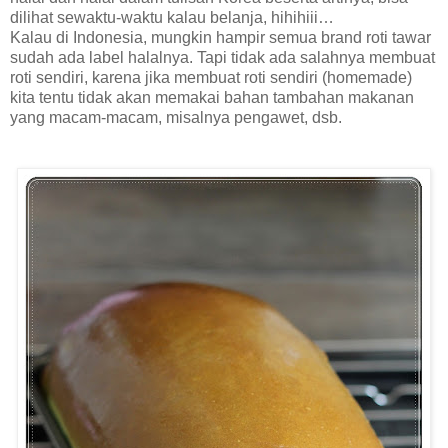
dilihat sewaktu-waktu kalau belanja, hihihiii…
Kalau di Indonesia, mungkin hampir semua brand roti tawar
sudah ada label halalnya. Tapi tidak ada salahnya membuat
roti sendiri, karena jika membuat roti sendiri (homemade)
kita tentu tidak akan memakai bahan tambahan makanan
yang macam-macam, misalnya pengawet, dsb.