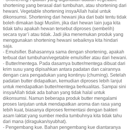
shortening yang berasal dari tumbuhan, atau shortening dari
hewani. Vegetable shortening insyaAllah halal untuk
dikonsumsi. Shortening dari hewani jika dari babi tentu tidak
boleh dimakan bagi Muslim, jika dari hewan lain juga kita
tidak tahu apakah hewan tersebut diproses (sembelih)
secara syar’i atau tidak. Jadi jika menemukan produk yang
menggunakan shortening hewani sebaiknya kita hindari
saja.
- Emulsifier. Bahasannya sama dengan shortening, apakah
terbuat dari tumbuhan/vegetable emulsifier atau dari hewani.
- Butter/mentega. Pada dasarnya butter/mentega dibuat dari
krim susu yang dipisahkan antara padatan dan cairannya
dengan cara pengadukan yang kontinyu (churning). Setelah
padatan butter didapatkan, kemudian diproses lebih lanjut
untuk mendapatkan butter/mentega berkualitas. Sampai sini
insyaAllah tidak ada bahan yang tidak halal untuk
dikonsumsi. Namun beberapa produk butter mengalami
proses lanjutan untuk mendapatkan aroma dan rasa yang
lebih kuat, biasanya diproses fermentasi dengan bakteri
asam laktat yang sumber media tumbuhnya kita tidak tahu
dari mana (diragukan/syubhat).
- Pengembang kue. Bahan pengembang kue diantaranya