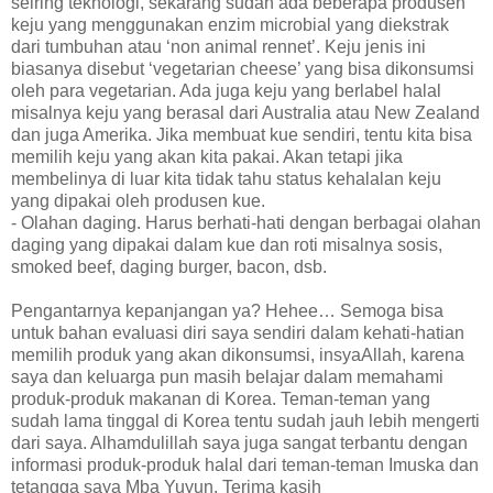
seiring teknologi, sekarang sudah ada beberapa produsen
keju yang menggunakan enzim microbial yang diekstrak
dari tumbuhan atau ‘non animal rennet’. Keju jenis ini
biasanya disebut ‘vegetarian cheese’ yang bisa dikonsumsi
oleh para vegetarian. Ada juga keju yang berlabel halal
misalnya keju yang berasal dari Australia atau New Zealand
dan juga Amerika. Jika membuat kue sendiri, tentu kita bisa
memilih keju yang akan kita pakai. Akan tetapi jika
membelinya di luar kita tidak tahu status kehalalan keju
yang dipakai oleh produsen kue.
- Olahan daging. Harus berhati-hati dengan berbagai olahan
daging yang dipakai dalam kue dan roti misalnya sosis,
smoked beef, daging burger, bacon, dsb.
Pengantarnya kepanjangan ya? Hehee… Semoga bisa
untuk bahan evaluasi diri saya sendiri dalam kehati-hatian
memilih produk yang akan dikonsumsi, insyaAllah, karena
saya dan keluarga pun masih belajar dalam memahami
produk-produk makanan di Korea. Teman-teman yang
sudah lama tinggal di Korea tentu sudah jauh lebih mengerti
dari saya. Alhamdulillah saya juga sangat terbantu dengan
informasi produk-produk halal dari teman-teman Imuska dan
tetangga saya Mba Yuyun. Terima kasih