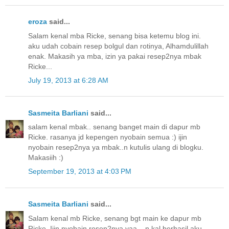
eroza
said...
Salam kenal mba Ricke, senang bisa ketemu blog ini.
aku udah cobain resep bolgul dan rotinya, Alhamdulillah
enak. Makasih ya mba, izin ya pakai resep2nya mbak
Ricke...
July 19, 2013 at 6:28 AM
Sasmeita Barliani
said...
salam kenal mbak.. senang banget main di dapur mb
Ricke. rasanya jd kepengen nyobain semua :) ijin
nyobain resep2nya ya mbak..n kutulis ulang di blogku.
Makasiih :)
September 19, 2013 at 4:03 PM
Sasmeita Barliani
said...
Salam kenal mb Ricke, senang bgt main ke dapur mb
Ricke. Ijin nyobain resep2nya yaa... n kal berhasil aku