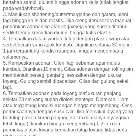
bertahap sambil diuleni hingga adonan kalis (tidak lengket
pada wadah/bowl).
3. Masukkan shortening/butter/margarine dan garam, uleni
lagi hingga kalis dan elastis. Jika menguleni secara manual,
pindahkan adonan ke alas kerja/meja yang sudah ditaburi
sedikit terigu kemudian diuleni hingga kalis elastis.
4. Tempatkan dalam wadah, tutup dengan plastic wrap atau
serbet bersih yang agak lembab. Diamkan selama 30 menit-
1 jam tergantung kondisi ruangan, hingga mengembang
volumenya.
5. Kempeskan adonan. Uleni lagi sebentar agar mulus
kembali. Diamkan 10 menit. Gilas adonan dengan rolling pin
membentuk persegi panjang, sesuaikan dengan ukuran
loyang. Gulung sambil dipadatkan. Gilas dan gulung sekali
lagi.
6. Tempatkan adonan pada loyang loaf ukuran panjang
sekitar 23 cm yang sudah diolesi mentega. Diamkan 1 jam
atau tergantung kondisi ruangan hingga mengembang. Oles
permukaannya dengan susu cair. Jika memakai loyang yang
bertutup pakai ukuran panjang 30 cm (biasanya loyangnya
lebih tinggi) diamkan hingga mengembang 1-2 cm dari
permukaan atas loyang kemudian tutup loyang tidak perlu
dioles susu cair.