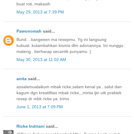
buat roti..makasih
May 29, 2013 at 7:39 PM
Pawonomah
said...
Bund....kangeeen ma resepmu. Yg ini langsung
kubuat..kutambahkan kismis dlm adonannya. Ini nunggu
mateng...berharap secantik punyamu :)
May 30, 2013 at 11:02 AM
anita
said...
assalamualaikum mbak ricke,salam kenal ya...salut dan
kagum dgn kreatifitas mbak ricke,,,minta ijin utk praktek
resep dr mbk ricke ya..trims
June 1, 2013 at 7:09 PM
Ricke Indriani
said...