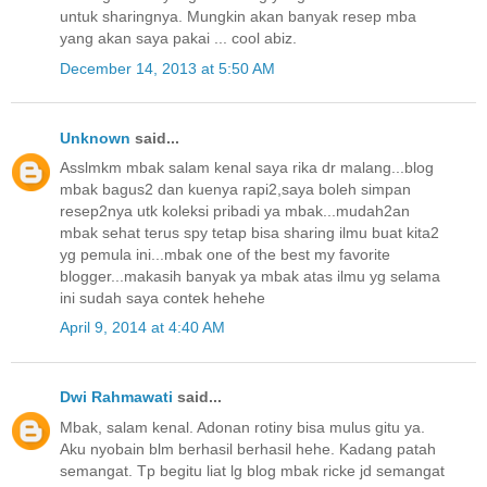
untuk sharingnya. Mungkin akan banyak resep mba
yang akan saya pakai ... cool abiz.
December 14, 2013 at 5:50 AM
Unknown
said...
Asslmkm mbak salam kenal saya rika dr malang...blog
mbak bagus2 dan kuenya rapi2,saya boleh simpan
resep2nya utk koleksi pribadi ya mbak...mudah2an
mbak sehat terus spy tetap bisa sharing ilmu buat kita2
yg pemula ini...mbak one of the best my favorite
blogger...makasih banyak ya mbak atas ilmu yg selama
ini sudah saya contek hehehe
April 9, 2014 at 4:40 AM
Dwi Rahmawati
said...
Mbak, salam kenal. Adonan rotiny bisa mulus gitu ya.
Aku nyobain blm berhasil berhasil hehe. Kadang patah
semangat. Tp begitu liat lg blog mbak ricke jd semangat