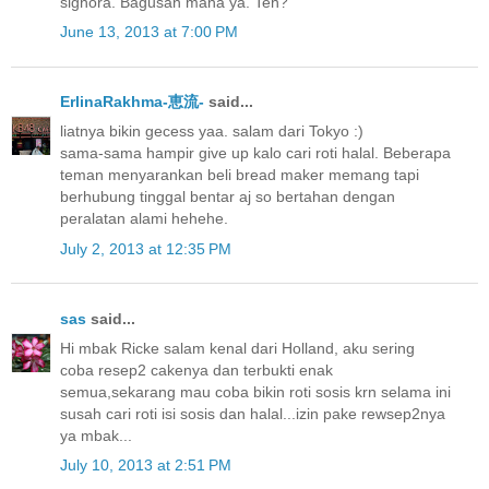
signora. Bagusan mana ya. Teh?
June 13, 2013 at 7:00 PM
ErlinaRakhma-恵流-
said...
liatnya bikin gecess yaa. salam dari Tokyo :)
sama-sama hampir give up kalo cari roti halal. Beberapa
teman menyarankan beli bread maker memang tapi
berhubung tinggal bentar aj so bertahan dengan
peralatan alami hehehe.
July 2, 2013 at 12:35 PM
sas
said...
Hi mbak Ricke salam kenal dari Holland, aku sering
coba resep2 cakenya dan terbukti enak
semua,sekarang mau coba bikin roti sosis krn selama ini
susah cari roti isi sosis dan halal...izin pake rewsep2nya
ya mbak...
July 10, 2013 at 2:51 PM