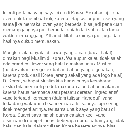
Ini roti pertama yang saya bikin di Korea. Sekalian uji coba
oven untuk membuat roti, karena tetap walaupun resep yang
sama jika memakai oven yang berbeda, bisa jadi perlakuan
memanggangnya pun berbeda, entah dari suhu atau lama
waktu memanggang. Alhamdulillah, akhirnya jadi juga dan
hasilnya cukup memuaskan.
Mungkin tak banyak roti tawar yang aman (baca: halal)
dimakan bagi Muslim di Korea. Walaupun kalau tidak salah
ada brand roti tawar yang halal dimakan untuk Muslim
(berdasarkan mengecek bahan-bahan yang digunakan,
karena produk asli Korea jarang sekali yang ada logo halal).
Di Korea, sebagai Muslim kita harus punya kesabaran
ekstra bila membeli produk makanan atau bahan makanan,
karena harus membaca satu persatu deretan ‘ingredients’
yang tertera di kemasan (dalam tulisan Hangeul), yang
terkadang walaupun bisa membaca tulisannya tapi sering
tidak mengerti artinya, terutama untuk saya yang baru di
Korea. Suami saya malah punya catatan kecil yang
disimpan di dompet, berisi beberapa nama bahan yang tidak
halal dan halal dalam tulisan Korea beserta artinya, bisa