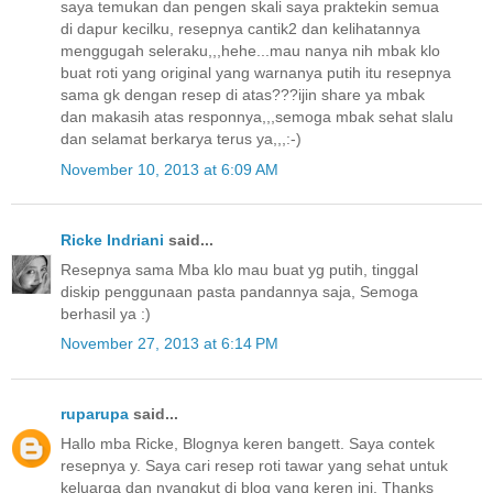
saya temukan dan pengen skali saya praktekin semua
di dapur kecilku, resepnya cantik2 dan kelihatannya
menggugah seleraku,,,hehe...mau nanya nih mbak klo
buat roti yang original yang warnanya putih itu resepnya
sama gk dengan resep di atas???ijin share ya mbak
dan makasih atas responnya,,,semoga mbak sehat slalu
dan selamat berkarya terus ya,,,:-)
November 10, 2013 at 6:09 AM
Ricke Indriani
said...
Resepnya sama Mba klo mau buat yg putih, tinggal
diskip penggunaan pasta pandannya saja, Semoga
berhasil ya :)
November 27, 2013 at 6:14 PM
ruparupa
said...
Hallo mba Ricke, Blognya keren bangett. Saya contek
resepnya y. Saya cari resep roti tawar yang sehat untuk
keluarga dan nyangkut di blog yang keren ini. Thanks