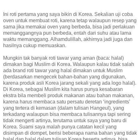
Ini roti pertama yang saya bikin di Korea. Sekalian uji coba
oven untuk membuat roti, karena tetap walaupun resep yang
sama jika memakai oven yang berbeda, bisa jadi perlakuan
memanggangnya pun berbeda, entah dari suhu atau lama
waktu memanggang. Alhamdulillah, akhirnya jadi juga dan
hasilnya cukup memuaskan.
Mungkin tak banyak roti tawar yang aman (baca: halal)
dimakan bagi Muslim di Korea. Walaupun kalau tidak salah
ada brand roti tawar yang halal dimakan untuk Muslim
(berdasarkan mengecek bahan-bahan yang digunakan,
karena produk asli Korea jarang sekali yang ada logo halal).
Di Korea, sebagai Muslim kita harus punya kesabaran
ekstra bila membeli produk makanan atau bahan makanan,
karena harus membaca satu persatu deretan ‘ingredients’
yang tertera di kemasan (dalam tulisan Hangeul), yang
terkadang walaupun bisa membaca tulisannya tapi sering
tidak mengerti artinya, terutama untuk saya yang baru di
Korea. Suami saya malah punya catatan kecil yang
disimpan di dompet, berisi beberapa nama bahan yang tidak
halal dan halal dalam tulisan Korea beserta artinya, bisa