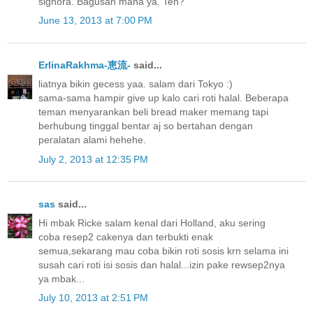
signora. Bagusan mana ya. Teh?
June 13, 2013 at 7:00 PM
ErlinaRakhma-恵流-
said...
liatnya bikin gecess yaa. salam dari Tokyo :)
sama-sama hampir give up kalo cari roti halal. Beberapa
teman menyarankan beli bread maker memang tapi
berhubung tinggal bentar aj so bertahan dengan
peralatan alami hehehe.
July 2, 2013 at 12:35 PM
sas
said...
Hi mbak Ricke salam kenal dari Holland, aku sering
coba resep2 cakenya dan terbukti enak
semua,sekarang mau coba bikin roti sosis krn selama ini
susah cari roti isi sosis dan halal...izin pake rewsep2nya
ya mbak...
July 10, 2013 at 2:51 PM