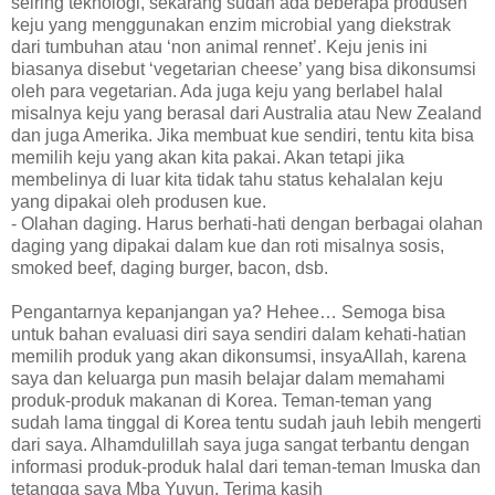
seiring teknologi, sekarang sudah ada beberapa produsen
keju yang menggunakan enzim microbial yang diekstrak
dari tumbuhan atau ‘non animal rennet’. Keju jenis ini
biasanya disebut ‘vegetarian cheese’ yang bisa dikonsumsi
oleh para vegetarian. Ada juga keju yang berlabel halal
misalnya keju yang berasal dari Australia atau New Zealand
dan juga Amerika. Jika membuat kue sendiri, tentu kita bisa
memilih keju yang akan kita pakai. Akan tetapi jika
membelinya di luar kita tidak tahu status kehalalan keju
yang dipakai oleh produsen kue.
- Olahan daging. Harus berhati-hati dengan berbagai olahan
daging yang dipakai dalam kue dan roti misalnya sosis,
smoked beef, daging burger, bacon, dsb.
Pengantarnya kepanjangan ya? Hehee… Semoga bisa
untuk bahan evaluasi diri saya sendiri dalam kehati-hatian
memilih produk yang akan dikonsumsi, insyaAllah, karena
saya dan keluarga pun masih belajar dalam memahami
produk-produk makanan di Korea. Teman-teman yang
sudah lama tinggal di Korea tentu sudah jauh lebih mengerti
dari saya. Alhamdulillah saya juga sangat terbantu dengan
informasi produk-produk halal dari teman-teman Imuska dan
tetangga saya Mba Yuyun. Terima kasih