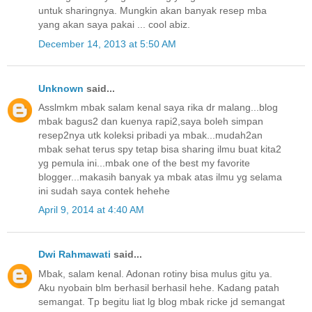
untuk sharingnya. Mungkin akan banyak resep mba
yang akan saya pakai ... cool abiz.
December 14, 2013 at 5:50 AM
Unknown
said...
Asslmkm mbak salam kenal saya rika dr malang...blog
mbak bagus2 dan kuenya rapi2,saya boleh simpan
resep2nya utk koleksi pribadi ya mbak...mudah2an
mbak sehat terus spy tetap bisa sharing ilmu buat kita2
yg pemula ini...mbak one of the best my favorite
blogger...makasih banyak ya mbak atas ilmu yg selama
ini sudah saya contek hehehe
April 9, 2014 at 4:40 AM
Dwi Rahmawati
said...
Mbak, salam kenal. Adonan rotiny bisa mulus gitu ya.
Aku nyobain blm berhasil berhasil hehe. Kadang patah
semangat. Tp begitu liat lg blog mbak ricke jd semangat