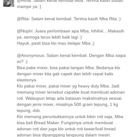
@Rinai: Salam kenal kembali Mba. Terima kasih sudah
mampir ya :)
@Rita: Salam kenal kembali. Terima kasih Mba Rita :)
@Nophi: Juara perlombaan apa Mba, hihihiii... Makasih
ya, semoga terus lebih baik lagi :)
Hayuk, pasti bisa klo mau belajar Mba ;)
@Anonymous: Salam kenal kembali. Dengan Mba siapa
ini? :)
Bisa pake mixer, bisa pakai tangan Mba. Bedanya klo
dengan mixer kita gak capek dan lebih cepat kalis
elastisnya.
Klo pakai mixer, pakai mixer yg heavy duty Mba. Jadi
memang mixer tersebut capable buat membuat adonan
roti. Walaupun tetap ada batasan maksimalnya sesuai
dengan jenis mixer, misalnya 500 gram tepung, 1 kg
tepung, dsb.
Klo memang peruntukkannya untuk bikin roti saja, Mba
bisa beli Bread Maker. Fungsinya untuk membuat
adonan roti dan juga klo untuk roti tawar/loaf bread
adonan bisa dipanggang langsung dalam mesin.