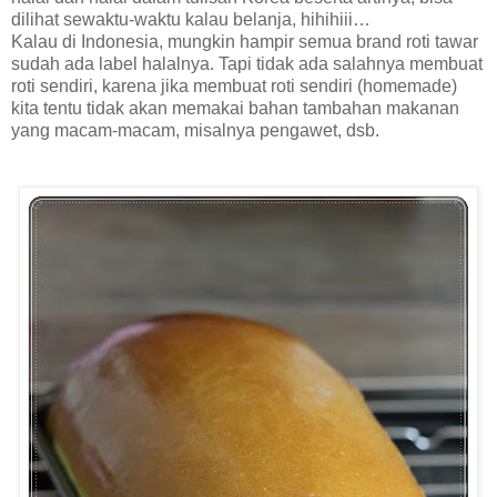
dilihat sewaktu-waktu kalau belanja, hihihiii…
Kalau di Indonesia, mungkin hampir semua brand roti tawar
sudah ada label halalnya. Tapi tidak ada salahnya membuat
roti sendiri, karena jika membuat roti sendiri (homemade)
kita tentu tidak akan memakai bahan tambahan makanan
yang macam-macam, misalnya pengawet, dsb.