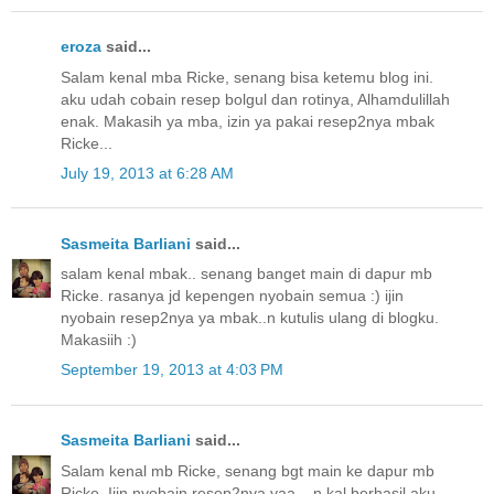
eroza
said...
Salam kenal mba Ricke, senang bisa ketemu blog ini.
aku udah cobain resep bolgul dan rotinya, Alhamdulillah
enak. Makasih ya mba, izin ya pakai resep2nya mbak
Ricke...
July 19, 2013 at 6:28 AM
Sasmeita Barliani
said...
salam kenal mbak.. senang banget main di dapur mb
Ricke. rasanya jd kepengen nyobain semua :) ijin
nyobain resep2nya ya mbak..n kutulis ulang di blogku.
Makasiih :)
September 19, 2013 at 4:03 PM
Sasmeita Barliani
said...
Salam kenal mb Ricke, senang bgt main ke dapur mb
Ricke. Ijin nyobain resep2nya yaa... n kal berhasil aku