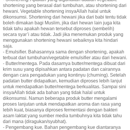
shortening yang berasal dari tumbuhan, atau shortening dari
hewani. Vegetable shortening insyaAllah halal untuk
dikonsumsi. Shortening dari hewani jika dari babi tentu tidak
boleh dimakan bagi Muslim, jika dari hewan lain juga kita
tidak tahu apakah hewan tersebut diproses (sembelih)
secara syar’i atau tidak. Jadi jika menemukan produk yang
menggunakan shortening hewani sebaiknya kita hindari
saja.
- Emulsifier. Bahasannya sama dengan shortening, apakah
terbuat dari tumbuhan/vegetable emulsifier atau dari hewani.
- Butter/mentega. Pada dasarnya butter/mentega dibuat dari
krim susu yang dipisahkan antara padatan dan cairannya
dengan cara pengadukan yang kontinyu (churning). Setelah
padatan butter didapatkan, kemudian diproses lebih lanjut
untuk mendapatkan butter/mentega berkualitas. Sampai sini
insyaAllah tidak ada bahan yang tidak halal untuk
dikonsumsi. Namun beberapa produk butter mengalami
proses lanjutan untuk mendapatkan aroma dan rasa yang
lebih kuat, biasanya diproses fermentasi dengan bakteri
asam laktat yang sumber media tumbuhnya kita tidak tahu
dari mana (diragukan/syubhat).
- Pengembang kue. Bahan pengembang kue diantaranya