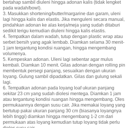
bertahap sambil diuleni hingga adonan kalis (tidak lengket
pada wadah/bowl).
3. Masukkan shortening/butter/margarine dan garam, uleni
lagi hingga kalis dan elastis. Jika menguleni secara manual,
pindahkan adonan ke alas kerja/meja yang sudah ditaburi
sedikit terigu kemudian diuleni hingga kalis elastis.
4. Tempatkan dalam wadah, tutup dengan plastic wrap atau
serbet bersih yang agak lembab. Diamkan selama 30 menit-
1 jam tergantung kondisi ruangan, hingga mengembang
volumenya.
5. Kempeskan adonan. Uleni lagi sebentar agar mulus
kembali. Diamkan 10 menit. Gilas adonan dengan rolling pin
membentuk persegi panjang, sesuaikan dengan ukuran
loyang. Gulung sambil dipadatkan. Gilas dan gulung sekali
lagi.
6. Tempatkan adonan pada loyang loaf ukuran panjang
sekitar 23 cm yang sudah diolesi mentega. Diamkan 1 jam
atau tergantung kondisi ruangan hingga mengembang. Oles
permukaannya dengan susu cair. Jika memakai loyang yang
bertutup pakai ukuran panjang 30 cm (biasanya loyangnya
lebih tinggi) diamkan hingga mengembang 1-2 cm dari
permukaan atas loyang kemudian tutup loyang tidak perlu
dioles susu cair.