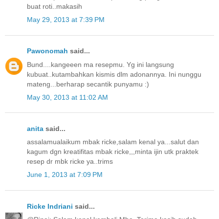
buat roti..makasih
May 29, 2013 at 7:39 PM
Pawonomah
said...
Bund....kangeeen ma resepmu. Yg ini langsung
kubuat..kutambahkan kismis dlm adonannya. Ini nunggu
mateng...berharap secantik punyamu :)
May 30, 2013 at 11:02 AM
anita
said...
assalamualaikum mbak ricke,salam kenal ya...salut dan
kagum dgn kreatifitas mbak ricke,,,minta ijin utk praktek
resep dr mbk ricke ya..trims
June 1, 2013 at 7:09 PM
Ricke Indriani
said...