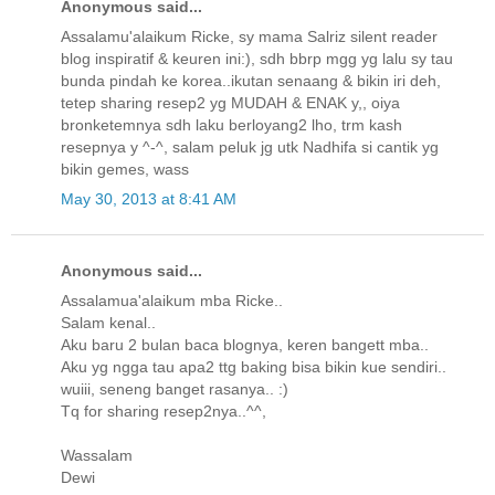
Anonymous said...
Assalamu'alaikum Ricke, sy mama Salriz silent reader
blog inspiratif & keuren ini:), sdh bbrp mgg yg lalu sy tau
bunda pindah ke korea..ikutan senaang & bikin iri deh,
tetep sharing resep2 yg MUDAH & ENAK y,, oiya
bronketemnya sdh laku berloyang2 lho, trm kash
resepnya y ^-^, salam peluk jg utk Nadhifa si cantik yg
bikin gemes, wass
May 30, 2013 at 8:41 AM
Anonymous said...
Assalamua'alaikum mba Ricke..
Salam kenal..
Aku baru 2 bulan baca blognya, keren bangett mba..
Aku yg ngga tau apa2 ttg baking bisa bikin kue sendiri..
wuiii, seneng banget rasanya.. :)
Tq for sharing resep2nya..^^,
Wassalam
Dewi