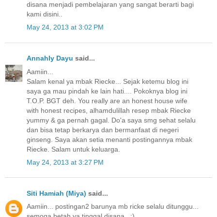
disana menjadi pembelajaran yang sangat berarti bagi
kami disini..
May 24, 2013 at 3:02 PM
Annahly Dayu
said...
Aamiin...
Salam kenal ya mbak Riecke... Sejak ketemu blog ini
saya ga mau pindah ke lain hati.... Pokoknya blog ini
T.O.P. BGT deh. You really are an honest house wife
with honest recipes, alhamdulillah resep mbak Riecke
yummy & ga pernah gagal. Do'a saya smg sehat selalu
dan bisa tetap berkarya dan bermanfaat di negeri
ginseng. Saya akan setia menanti postingannya mbak
Riecke. Salam untuk keluarga.
May 24, 2013 at 3:27 PM
Siti Hamiah (Miya)
said...
Aamiin... postingan2 barunya mb ricke selalu ditunggu...
semoga betah ya tinggal disana.. :)