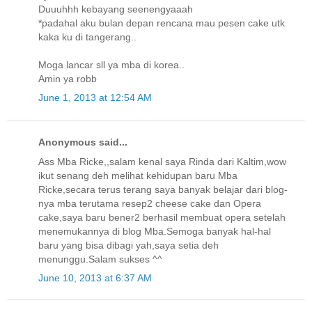
Duuuhhh kebayang seenengyaaah
*padahal aku bulan depan rencana mau pesen cake utk
kaka ku di tangerang..
Moga lancar sll ya mba di korea..
Amin ya robb
June 1, 2013 at 12:54 AM
Anonymous said...
Ass Mba Ricke,,salam kenal saya Rinda dari Kaltim,wow
ikut senang deh melihat kehidupan baru Mba
Ricke,secara terus terang saya banyak belajar dari blog-
nya mba terutama resep2 cheese cake dan Opera
cake,saya baru bener2 berhasil membuat opera setelah
menemukannya di blog Mba.Semoga banyak hal-hal
baru yang bisa dibagi yah,saya setia deh
menunggu.Salam sukses ^^
June 10, 2013 at 6:37 AM