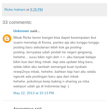
Ricke Indriani
at
9:25 PM
33 comments:
Unknown
said...
Mbak Ricke keren banget bisa dapet kesempatan ikut
suami menetap di Korea..pantes aja aku tunggu-tunggu
posting baru sebulanan lebih kok ga posting-
posting..ternyataa udah pindah ke negeri gingseng,
hehehe... uuuu bikin ngiri deh >.<..aku banyak belajar
bikin kue dari blog mbak..tiap ada update blog baru,
selalu bikin aku tambah semangat buat nyobain
resep2nya mbak, hehehe..bahkan tiap hari aku selalu
ngecek ada postingan baru apa dari mbak
hehehe..pokoknya keep baking n sharing ya mba
walopun udah ga di Indonesia lagi :)
May 22, 2013 at 10:13 PM
Anonymous said...