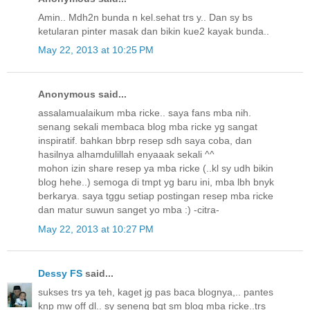
Amin.. Mdh2n bunda n kel.sehat trs y.. Dan sy bs
ketularan pinter masak dan bikin kue2 kayak bunda..
May 22, 2013 at 10:25 PM
Anonymous said...
assalamualaikum mba ricke.. saya fans mba nih.
senang sekali membaca blog mba ricke yg sangat
inspiratif. bahkan bbrp resep sdh saya coba, dan
hasilnya alhamdulillah enyaaak sekali ^^
mohon izin share resep ya mba ricke (..kl sy udh bikin
blog hehe..) semoga di tmpt yg baru ini, mba lbh bnyk
berkarya. saya tggu setiap postingan resep mba ricke
dan matur suwun sanget yo mba :) -citra-
May 22, 2013 at 10:27 PM
Dessy FS
said...
sukses trs ya teh, kaget jg pas baca blognya,.. pantes
knp mw off dl.. sy seneng bgt sm blog mba ricke..trs