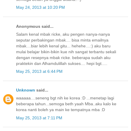
May 24, 2013 at 10:20 PM
Anonymous said...
Salam kenal mbak ricke, aku pengen nanya-nanya
seputar perbakingan mbak.... bisa minta emailnya
mbak....biar lebih kenal gitu... hehehe....:) aku baru
mulai belajar bikin-bikin kue nih sangat terbantu sekali
dengan resepnya mbak ricke. beberapa sudah aku
praktekin dan Alhamdulillah sukses.... hepi bgt.....
May 25, 2013 at 6:44 PM
Unknown
said...
waaaaa....seneng bgt nih ke korea :D ...menetap lagi
beberapa tahun...semoga beth yaah Mba..aku kalo ke
korea nanti boleh ya main ke tempatnya mba :D
May 25, 2013 at 7:11 PM