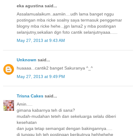
eka agustina said...
Assalamualaikum..aamiin....udh lama banget nggu
postingan mba ricke soalny saya termasuk penggemar
blogny mba ricke hehe...jgn lama2 y mba postingan
selanjutny,sekalian dgn foto cantik selanjutnyaaa......
May 27, 2013 at 9:43 AM
Unknown
said...
huaaaa...cantik2 banget Sakuranya ^_^
May 27, 2013 at 9:49 PM
Trisna Cakes
said...
Amin.....
gimana kabarnya teh di sana?
mudah-mudahan teteh dan sekeluarga selalu diberi
kesehatan
dan juga tetap semangat dengan bakingannya.....
di tunggu loh teh postingan berikutnya hehhehehe