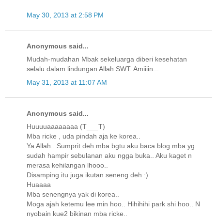
May 30, 2013 at 2:58 PM
Anonymous said...
Mudah-mudahan Mbak sekeluarga diberi kesehatan
selalu dalam lindungan Allah SWT. Amiiiin...
May 31, 2013 at 11:07 AM
Anonymous said...
Huuuuaaaaaaaa (T___T)
Mba ricke , uda pindah aja ke korea..
Ya Allah.. Sumprit deh mba bgtu aku baca blog mba yg
sudah hampir sebulanan aku ngga buka.. Aku kaget n
merasa kehilangan lhooo..
Disamping itu juga ikutan seneng deh :)
Huaaaa
Mba senengnya yak di korea..
Moga ajah ketemu lee min hoo.. Hihihihi park shi hoo.. N
nyobain kue2 bikinan mba ricke..