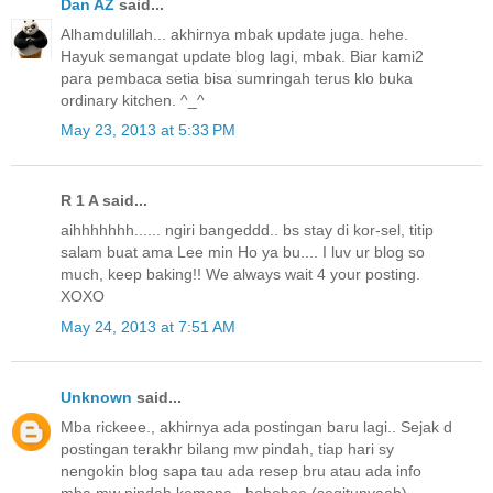
Dan AZ
said...
Alhamdulillah... akhirnya mbak update juga. hehe.
Hayuk semangat update blog lagi, mbak. Biar kami2
para pembaca setia bisa sumringah terus klo buka
ordinary kitchen. ^_^
May 23, 2013 at 5:33 PM
R 1 A said...
aihhhhhhh...... ngiri bangeddd.. bs stay di kor-sel, titip
salam buat ama Lee min Ho ya bu.... I luv ur blog so
much, keep baking!! We always wait 4 your posting.
XOXO
May 24, 2013 at 7:51 AM
Unknown
said...
Mba rickeee., akhirnya ada postingan baru lagi.. Sejak d
postingan terakhr bilang mw pindah, tiap hari sy
nengokin blog sapa tau ada resep bru atau ada info
mba mw pindah kemana...hehehee (segitunyaah)