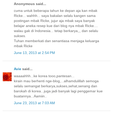
Anonymous said...
cuma untuk beberapa tahun ke depan aja kan mbak
Ricke... wahhh... saya bakalan selalu kangen sama
postingan mbak Ricke, jujur aja mbak saya banyak
belajar aneka resep kue dari blog nya mbak Ricke....
walau gak di Indonesia... tetap berkarya,,, dan selalu
sukses.
Tuhan memberkati dan senantiasa menjaga keluarga
mbak Ricke
June 13, 2013 at 2:54 PM
Avie
said...
waaaahhh...ke korea tooo,pantesan...
kirain mau berhenti nge-blog,...alhamdulillah semoga
selalu semangat berkarya,sukses,sehat,senang dan
barokah di korea...juga jadi banyak lagi penggemar kue
buatannya...Aamiin..
June 23, 2013 at 7:03 AM