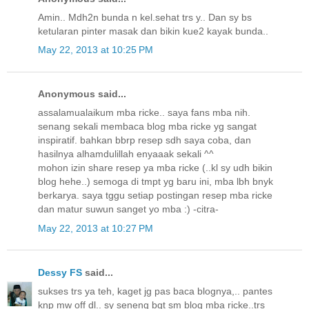
Amin.. Mdh2n bunda n kel.sehat trs y.. Dan sy bs
ketularan pinter masak dan bikin kue2 kayak bunda..
May 22, 2013 at 10:25 PM
Anonymous said...
assalamualaikum mba ricke.. saya fans mba nih.
senang sekali membaca blog mba ricke yg sangat
inspiratif. bahkan bbrp resep sdh saya coba, dan
hasilnya alhamdulillah enyaaak sekali ^^
mohon izin share resep ya mba ricke (..kl sy udh bikin
blog hehe..) semoga di tmpt yg baru ini, mba lbh bnyk
berkarya. saya tggu setiap postingan resep mba ricke
dan matur suwun sanget yo mba :) -citra-
May 22, 2013 at 10:27 PM
Dessy FS
said...
sukses trs ya teh, kaget jg pas baca blognya,.. pantes
knp mw off dl.. sy seneng bgt sm blog mba ricke..trs