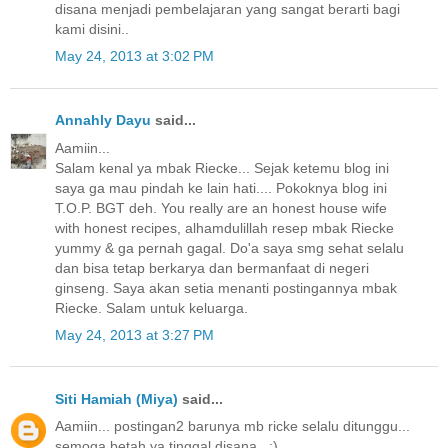
disana menjadi pembelajaran yang sangat berarti bagi
kami disini..
May 24, 2013 at 3:02 PM
Annahly Dayu
said...
Aamiin...
Salam kenal ya mbak Riecke... Sejak ketemu blog ini
saya ga mau pindah ke lain hati.... Pokoknya blog ini
T.O.P. BGT deh. You really are an honest house wife
with honest recipes, alhamdulillah resep mbak Riecke
yummy & ga pernah gagal. Do'a saya smg sehat selalu
dan bisa tetap berkarya dan bermanfaat di negeri
ginseng. Saya akan setia menanti postingannya mbak
Riecke. Salam untuk keluarga.
May 24, 2013 at 3:27 PM
Siti Hamiah (Miya)
said...
Aamiin... postingan2 barunya mb ricke selalu ditunggu...
semoga betah ya tinggal disana.. :)