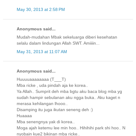
May 30, 2013 at 2:58 PM
Anonymous said...
Mudah-mudahan Mbak sekeluarga diberi kesehatan
selalu dalam lindungan Allah SWT. Amiiiin...
May 31, 2013 at 11:07 AM
Anonymous said...
Huuuuaaaaaaaa (T___T)
Mba ricke , uda pindah aja ke korea..
Ya Allah.. Sumprit deh mba bgtu aku baca blog mba yg
sudah hampir sebulanan aku ngga buka.. Aku kaget n
merasa kehilangan lhooo..
Disamping itu juga ikutan seneng deh :)
Huaaaa
Mba senengnya yak di korea..
Moga ajah ketemu lee min hoo.. Hihihihi park shi hoo.. N
nyobain kue2 bikinan mba ricke..