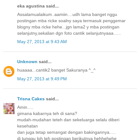
eka agustina said...
Assalamualaikum..aamiin....udh lama banget nggu
postingan mba ricke soalny saya termasuk penggemar
blogny mba ricke hehe...jgn lama2 y mba postingan
selanjutny,sekalian dgn foto cantik selanjutnyaaa......
May 27, 2013 at 9:43 AM
Unknown
said...
huaaaa...cantik2 banget Sakuranya ^_^
May 27, 2013 at 9:49 PM
Trisna Cakes
said...
Amin.....
gimana kabarnya teh di sana?
mudah-mudahan teteh dan sekeluarga selalu diberi
kesehatan
dan juga tetap semangat dengan bakingannya.....
di tunggu loh teh postingan berikutnya hehhehehe