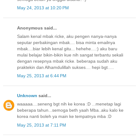
May 24, 2013 at 10:20 PM
Anonymous said...
Salam kenal mbak ricke, aku pengen nanya-nanya
seputar perbakingan mbak.... bisa minta emailnya
mbak....biar lebih kenal gitu... hehehe....:) aku baru
mulai belajar bikin-bikin kue nih sangat terbantu sekali
dengan resepnya mbak ricke. beberapa sudah aku
praktekin dan Alhamdulillah sukses.... hepi bgt.....
May 25, 2013 at 6:44 PM
Unknown
said...
waaaaa....seneng bgt nih ke korea :D ...menetap lagi
beberapa tahun...semoga beth yaah Mba..aku kalo ke
korea nanti boleh ya main ke tempatnya mba :D
May 25, 2013 at 7:11 PM