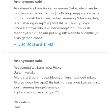
Anonymous said...
Assalamu'alaikum Ricke, sy mama Salriz silent reader
blog inspiratif & keuren ini:), sdh bbrp mgg yg lalu sy tau
bunda pindah ke korea..ikutan senaang & bikin iri deh,
tetep sharing resep2 yg MUDAH & ENAK y,, oiya
bronketemnya sdh laku berloyang2 lho, trm kash
resepnya y ^-^, salam peluk jg utk Nadhifa si cantik yg
bikin gemes, wass
May 30, 2013 at 8:41 AM
Anonymous said...
Assalamua'alaikum mba Ricke..
Salam kenal..
Aku baru 2 bulan baca blognya, keren bangett mba..
Aku yg ngga tau apa2 ttg baking bisa bikin kue sendiri..
wuiii, seneng banget rasanya.. :)
Tq for sharing resep2nya..^^,
Wassalam
Dewi