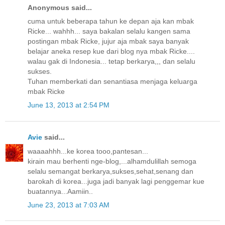
Anonymous said...
cuma untuk beberapa tahun ke depan aja kan mbak
Ricke... wahhh... saya bakalan selalu kangen sama
postingan mbak Ricke, jujur aja mbak saya banyak
belajar aneka resep kue dari blog nya mbak Ricke....
walau gak di Indonesia... tetap berkarya,,, dan selalu
sukses.
Tuhan memberkati dan senantiasa menjaga keluarga
mbak Ricke
June 13, 2013 at 2:54 PM
Avie
said...
waaaahhh...ke korea tooo,pantesan...
kirain mau berhenti nge-blog,...alhamdulillah semoga
selalu semangat berkarya,sukses,sehat,senang dan
barokah di korea...juga jadi banyak lagi penggemar kue
buatannya...Aamiin..
June 23, 2013 at 7:03 AM