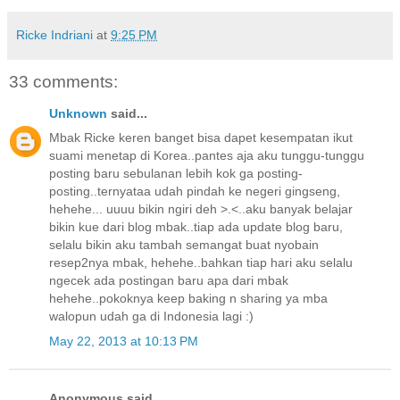
Ricke Indriani
at
9:25 PM
33 comments:
Unknown
said...
Mbak Ricke keren banget bisa dapet kesempatan ikut
suami menetap di Korea..pantes aja aku tunggu-tunggu
posting baru sebulanan lebih kok ga posting-
posting..ternyataa udah pindah ke negeri gingseng,
hehehe... uuuu bikin ngiri deh >.<..aku banyak belajar
bikin kue dari blog mbak..tiap ada update blog baru,
selalu bikin aku tambah semangat buat nyobain
resep2nya mbak, hehehe..bahkan tiap hari aku selalu
ngecek ada postingan baru apa dari mbak
hehehe..pokoknya keep baking n sharing ya mba
walopun udah ga di Indonesia lagi :)
May 22, 2013 at 10:13 PM
Anonymous said...