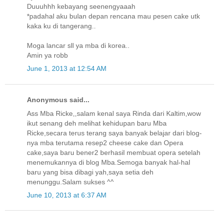
Duuuhhh kebayang seenengyaaah
*padahal aku bulan depan rencana mau pesen cake utk
kaka ku di tangerang..
Moga lancar sll ya mba di korea..
Amin ya robb
June 1, 2013 at 12:54 AM
Anonymous said...
Ass Mba Ricke,,salam kenal saya Rinda dari Kaltim,wow
ikut senang deh melihat kehidupan baru Mba
Ricke,secara terus terang saya banyak belajar dari blog-
nya mba terutama resep2 cheese cake dan Opera
cake,saya baru bener2 berhasil membuat opera setelah
menemukannya di blog Mba.Semoga banyak hal-hal
baru yang bisa dibagi yah,saya setia deh
menunggu.Salam sukses ^^
June 10, 2013 at 6:37 AM