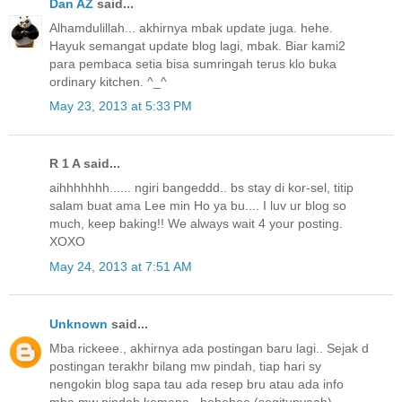
Dan AZ
said...
Alhamdulillah... akhirnya mbak update juga. hehe.
Hayuk semangat update blog lagi, mbak. Biar kami2
para pembaca setia bisa sumringah terus klo buka
ordinary kitchen. ^_^
May 23, 2013 at 5:33 PM
R 1 A said...
aihhhhhhh...... ngiri bangeddd.. bs stay di kor-sel, titip
salam buat ama Lee min Ho ya bu.... I luv ur blog so
much, keep baking!! We always wait 4 your posting.
XOXO
May 24, 2013 at 7:51 AM
Unknown
said...
Mba rickeee., akhirnya ada postingan baru lagi.. Sejak d
postingan terakhr bilang mw pindah, tiap hari sy
nengokin blog sapa tau ada resep bru atau ada info
mba mw pindah kemana...hehehee (segitunyaah)