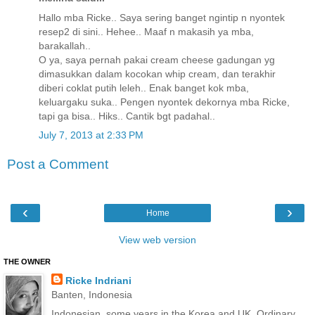
Hallo mba Ricke.. Saya sering banget ngintip n nyontek
resep2 di sini.. Hehee.. Maaf n makasih ya mba,
barakallah..
O ya, saya pernah pakai cream cheese gadungan yg
dimasukkan dalam kocokan whip cream, dan terakhir
diberi coklat putih leleh.. Enak banget kok mba,
keluargaku suka.. Pengen nyontek dekornya mba Ricke,
tapi ga bisa.. Hiks.. Cantik bgt padahal..
July 7, 2013 at 2:33 PM
Post a Comment
‹
›
Home
View web version
THE OWNER
Ricke Indriani
Banten, Indonesia
Indonesian, some years in the Korea and UK. Ordinary