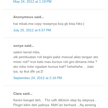
May 24, 2012 at 1:19 PM
Anonymous said...
hai mbak,mw copy resepnya koq gk bisa hiks:(
July 25, 2012 at 6:57 PM
sonya said...
salam kenal mba,
utk pembuatan roti begini pake manual alias tangan ato
mixer roti? trus kalo mau kursus roti gini dimana mba ?
ato mba ricke ngadain kursus kali? hehehehe.....kalo
iya, sy ikut dftr ya:D
September 24, 2012 at 2:16 PM
Clara said...
Keren banget deh... Thx udh difotoin step by stepnya...
Pingin bikin deh jadinya. Mdh"an berhasil... Aq seneng