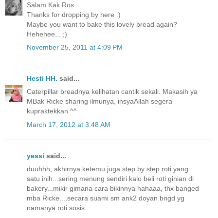
Salam Kak Ros.
Thanks for dropping by here :)
Maybe you want to bake this lovely bread again?
Hehehee... ;)
November 25, 2011 at 4:09 PM
Hesti HH.
said...
Caterpillar breadnya kelihatan cantik sekali. Makasih ya
MBak Ricke sharing ilmunya, insyaAllah segera
kupraktekkan ^^
March 17, 2012 at 3:48 AM
yessi
said...
duuhhh, akhirnya ketemu juga step by step roti yang
satu inih...sering menung sendiri kalo beli roti ginian di
bakery...mikir gimana cara bikinnya hahaaa, thx banged
mba Ricke....secara suami sm ank2 doyan bngd yg
namanya roti sosis...