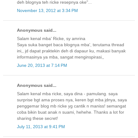
deh blognya teh ricke resepnya oke"...
November 13, 2012 at 3:34 PM
Anonymous said...
Salam kenal mba' Ricke, sy amrina
Saya suka banget baca blognya mba', terutama thread
ini,, jd dapat praktekin deh di dapaur ku, makasi banyak
informasinya ya mba, sangat menginspirasi,,
June 20, 2013 at 7:14 PM
Anonymous said...
Salam kenal mba ricke, saya dina - pamulang. saya
surprise bgt ama proses nya, keren bgt mba jdnya, saya
penggemar blog mb ricke yg cantik n maniss! semangat
coba bikin buat anak n suami, hehehe. Thanks a lot for
sharing these secret!
July 11, 2013 at 9:41 PM