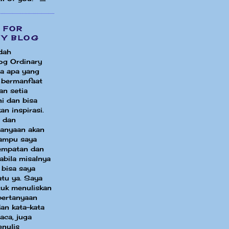
 FOR
MY BLOG
dah
og Ordinary
a apa yang
i bermanfaat
an setia
i dan bisa
an inspirasi.
 dan
tanyaan akan
ampu saya
sempatan dan
bila misalnya
 bisa saya
atu ya. Saya
uk menuliskan
pertanyaan
an kata-kata
aca, juga
enulis