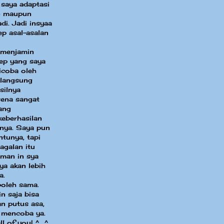
 saya adaptasi
in maupun
di. Jadi insyaa
ep asal-asalan
 menjamin
sep yang saya
dicoba oleh
 langsung
silnya
ena sangat
ang
eberhasilan
nya. Saya pun
ntunya, tapi
agalan itu
aman in sya
ya akan lebih
a.
boleh sama.
n saja bisa
an putus asa,
 mencoba ya.
ll of you! ^_^