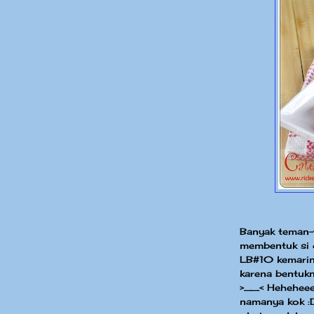
Banyak teman-
membentuk si c
LB#10 kemarin
karena bentukn
>__< Heheheee,
namanya kok :D