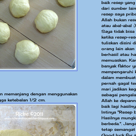
baik resep yang
dari sumber la
resep saya priba
Allah bukan res
atau abal-abal :)
Saya tidak bisa
ketika resep-re
tuliskan disini 
orang lain akan
berhasil atau ha
memuaskan. Kar
banyak faktor y
mempengaruhi k
dalam membuat
pernah gagal te
mari jadikan keg
nan memanjang dengan menggunakan
sebagai pengal
ngga ketebalan 1/2 cm.
Allah ke depann
baik lagi hasilny
Intinya "Resep 
Hasilnya mungki
berbeda.". Jang
tetap semangat
Good luck for a