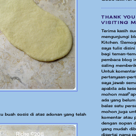
THANK YOU
VISITING 
Terima kasih su
mengunjungi bl
Kitchen. Semog
saya tulis disin
bagi teman-tem
pembaca blog in
saling memberik
Untuk komentar
pertanyaan-per
saya jawab sem
apabila ada ke
mohon maaf apa
ada yang belum
balas satu pers
mohon juga unt
tu buah sosis di atas adonan yang telah
komentar atau 
dengan sopan d
yang mudah dib
disertai nama p