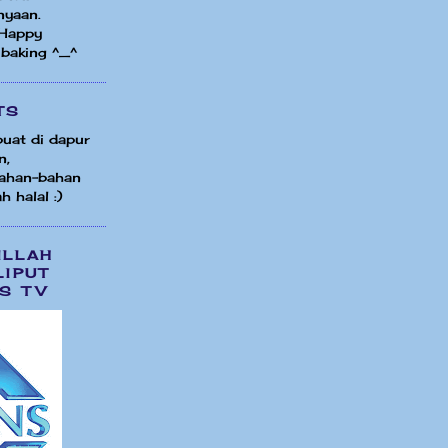
nyaan.
 Happy
 baking ^_^
TS
uat di dapur
n,
ahan-bahan
h halal :)
ILLAH
LIPUT
S TV