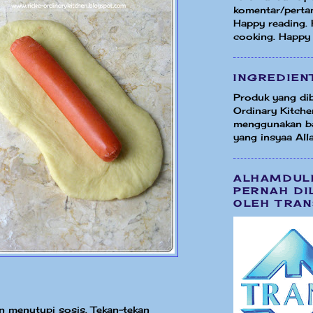
komentar/perta
Happy reading.
cooking. Happy
INGREDIEN
Produk yang dib
Ordinary Kitche
menggunakan b
yang insyaa Alla
ALHAMDUL
PERNAH DI
OLEH TRAN
n menutupi sosis. Tekan-tekan