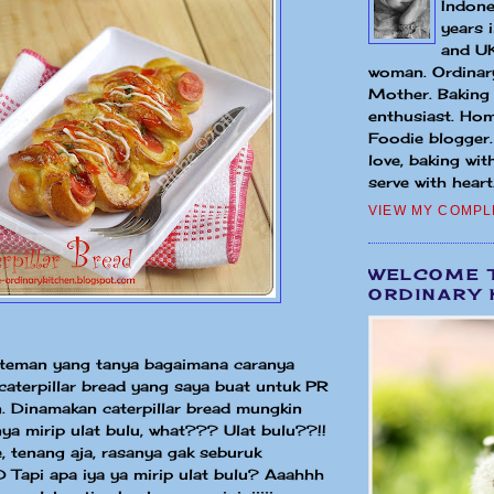
Indone
years 
and UK
woman. Ordinary
Mother. Baking
enthusiast. Hom
Foodie blogger
love, baking wit
serve with heart.
VIEW MY COMPL
WELCOME 
ORDINARY 
teman yang tanya bagaimana caranya
aterpillar bread yang saya buat untuk PR
. Dinamakan caterpillar bread mungkin
ya mirip ulat bulu, what??? Ulat bulu??!!
 tenang aja, rasanya gak seburuk
 Tapi apa iya ya mirip ulat bulu? Aaahhh