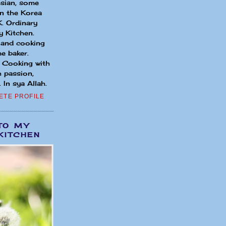
sian, some
in the Korea
. Ordinary
 Kitchen.
 and cooking
e baker.
. Cooking with
h passion,
 In sya Allah.
ETE PROFILE
TO MY
KITCHEN