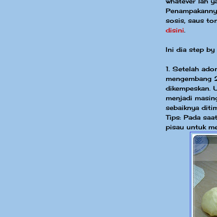
whatever lah ya,
Penampakannya 
sosis, saus to
disini
.
Ini dia step by 
1. Setelah ado
mengembang 2x
dikempeskan. U
menjadi masin
sebaiknya diti
Tips: Pada sa
pisau untuk 