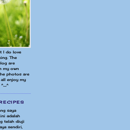
ut I do love
ing. The
blog are
in my own
 the photos are
all enjoy my
 ^_^
RECIPES
ng saya
ini adalah
 telah diuji
ya sendiri,