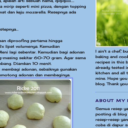
 apalah arti sebuah nama, qiqiqiiiii....
mirip seperti mini pizza, dengan topping
mat dan keju mozarella. Resepnya ada
stepnya...
nan diproofing pertama hingga
 lipat volumenya. Kemudian
I ain't a chef, b
leni lagi sebentar. Kemudian bagi adonan
baking and cook
g-masing sekitar 60-70 gram. Agar sama
recipes in this 
mbang. Diamkan 10 menit.
already tested 
at membagi adonan, sebaiknya gunakan
kitchen and all
memotong adonan dan membaginya.
mine. Hope you 
blog. Thank you
ABOUT MY 
Semua resep ya
posting di blog 
resep-resep yang
coba di dapur sa