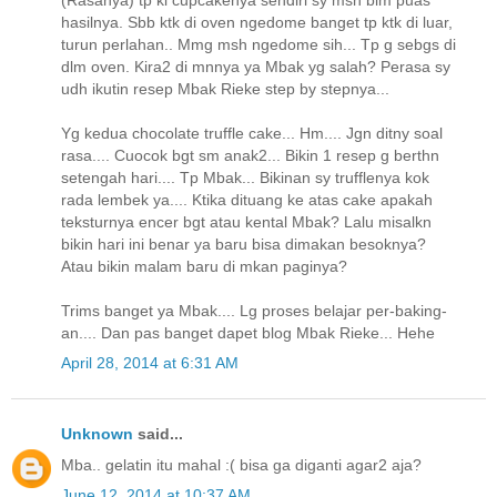
(Rasanya) tp kl cupcakenya sendiri sy msh blm puas
hasilnya. Sbb ktk di oven ngedome banget tp ktk di luar,
turun perlahan.. Mmg msh ngedome sih... Tp g sebgs di
dlm oven. Kira2 di mnnya ya Mbak yg salah? Perasa sy
udh ikutin resep Mbak Rieke step by stepnya...
Yg kedua chocolate truffle cake... Hm.... Jgn ditny soal
rasa.... Cuocok bgt sm anak2... Bikin 1 resep g berthn
setengah hari.... Tp Mbak... Bikinan sy trufflenya kok
rada lembek ya.... Ktika dituang ke atas cake apakah
teksturnya encer bgt atau kental Mbak? Lalu misalkn
bikin hari ini benar ya baru bisa dimakan besoknya?
Atau bikin malam baru di mkan paginya?
Trims banget ya Mbak.... Lg proses belajar per-baking-
an.... Dan pas banget dapet blog Mbak Rieke... Hehe
April 28, 2014 at 6:31 AM
Unknown
said...
Mba.. gelatin itu mahal :( bisa ga diganti agar2 aja?
June 12, 2014 at 10:37 AM