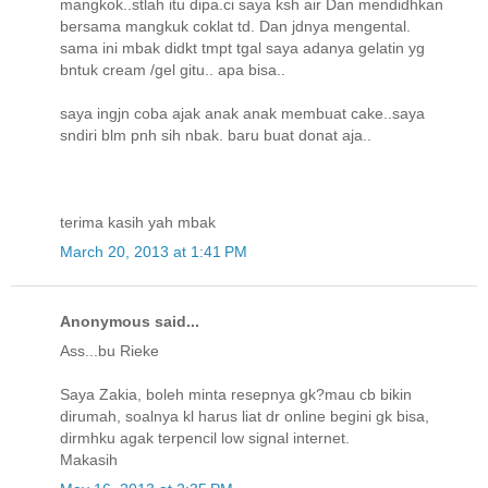
mangkok..stlah itu dipa.ci saya ksh air Dan mendidhkan
bersama mangkuk coklat td. Dan jdnya mengental.
sama ini mbak didkt tmpt tgal saya adanya gelatin yg
bntuk cream /gel gitu.. apa bisa..
saya ingjn coba ajak anak anak membuat cake..saya
sndiri blm pnh sih nbak. baru buat donat aja..
terima kasih yah mbak
March 20, 2013 at 1:41 PM
Anonymous said...
Ass...bu Rieke
Saya Zakia, boleh minta resepnya gk?mau cb bikin
dirumah, soalnya kl harus liat dr online begini gk bisa,
dirmhku agak terpencil low signal internet.
Makasih