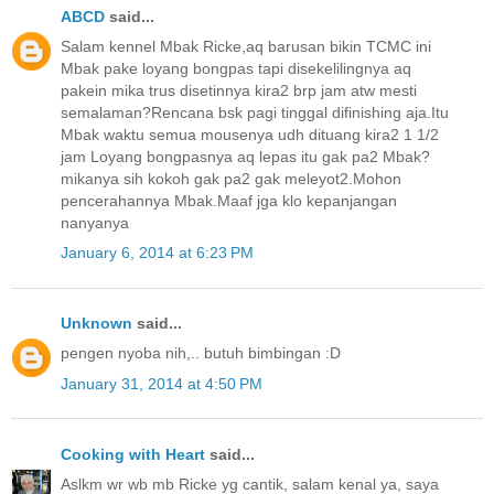
ABCD
said...
Salam kennel Mbak Ricke,aq barusan bikin TCMC ini
Mbak pake loyang bongpas tapi disekelilingnya aq
pakein mika trus disetinnya kira2 brp jam atw mesti
semalaman?Rencana bsk pagi tinggal difinishing aja.Itu
Mbak waktu semua mousenya udh dituang kira2 1 1/2
jam Loyang bongpasnya aq lepas itu gak pa2 Mbak?
mikanya sih kokoh gak pa2 gak meleyot2.Mohon
pencerahannya Mbak.Maaf jga klo kepanjangan
nanyanya
January 6, 2014 at 6:23 PM
Unknown
said...
pengen nyoba nih,.. butuh bimbingan :D
January 31, 2014 at 4:50 PM
Cooking with Heart
said...
Aslkm wr wb mb Ricke yg cantik, salam kenal ya, saya