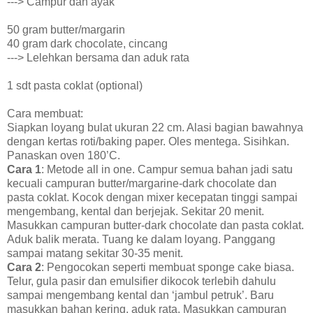
---> Campur dan ayak
50 gram butter/margarin
40 gram dark chocolate, cincang
---> Lelehkan bersama dan aduk rata
1 sdt pasta coklat (optional)
Cara membuat:
Siapkan loyang bulat ukuran 22 cm. Alasi bagian bawahnya
dengan kertas roti/baking paper. Oles mentega. Sisihkan.
Panaskan oven 180’C.
Cara 1
: Metode all in one. Campur semua bahan jadi satu
kecuali campuran butter/margarine-dark chocolate dan
pasta coklat. Kocok dengan mixer kecepatan tinggi sampai
mengembang, kental dan berjejak. Sekitar 20 menit.
Masukkan campuran butter-dark chocolate dan pasta coklat.
Aduk balik merata. Tuang ke dalam loyang. Panggang
sampai matang sekitar 30-35 menit.
Cara 2
: Pengocokan seperti membuat sponge cake biasa.
Telur, gula pasir dan emulsifier dikocok terlebih dahulu
sampai mengembang kental dan ‘jambul petruk’. Baru
masukkan bahan kering, aduk rata. Masukkan campuran