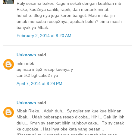
Ruly sesama baker. Kagum sekali dengan keahlian mb
Ricke, kue2nya cantik, rapih, dan menarik minat.
hehehe. Blog nya juga keren banget. Mau minta ijin
untuk mencoba resep2nya, apakah boleh? trima masih
banyak ya Mbak.
February 2, 2014 at 8:20 AM
Unknown
said...
mlm mbk
aq mau intip2 resep kuenya y
cantik2 bgt cake2 nya
April 7, 2014 at 8:24 PM
Unknown
said...
Mbak Rieke... Aduh duh... Sy ngiler sm kue kue bikinan
Mbak... Udah beberapa resep dicoba.. Hihi... Gak ijin lbh
dulu... Kmrn sy sempat bikin rainbow cake... Tp sy cetak
ke cupcake... Hasilnya oke kata yang pesan...