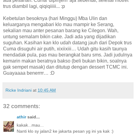
ada pesanan. Cuma 'dipinjem' aja sebentar, selesai motret
trus diambil lagi, qiqiqiiiii... :p
Kebetulan besoknya (hari Minggu) Mba Ulin dan
keluarganya mengabari klo mau mampir ke Serang,
sekalian mau anter pesanan barang ke Cilegon. Wah,
untung semalam bikin cake. Jadi ada yang dijadikan
suguhan. Kasihan kan klo udah datang jauh dari Depok trus
Cuma disuguhi air putih, xixiixiii… Udah gitu kasih taunya
mendadak pula, pas mau berangkat baru sms. Jadi judulnya
kemarin makan beratnya bakso (beli bukan bikin, soalnya
gak sempet masak) dan ditutup dengan dessert TCMC ini.
Guayaaaa benerrrr… :D
Ricke Indriani
at
10:45 AM
32 comments:
athir
said...
kakak...mau...
Nanti klo sy jalan2 ke jakarta pesan yg ini ya kak :)