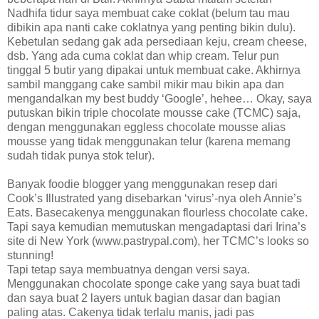
Nadhifa tidur saya membuat cake coklat (belum tau mau
dibikin apa nanti cake coklatnya yang penting bikin dulu).
Kebetulan sedang gak ada persediaan keju, cream cheese,
dsb. Yang ada cuma coklat dan whip cream. Telur pun
tinggal 5 butir yang dipakai untuk membuat cake. Akhirnya
sambil manggang cake sambil mikir mau bikin apa dan
mengandalkan my best buddy ‘Google’, hehee… Okay, saya
putuskan bikin triple chocolate mousse cake (TCMC) saja,
dengan menggunakan eggless chocolate mousse alias
mousse yang tidak menggunakan telur (karena memang
sudah tidak punya stok telur).
Banyak foodie blogger yang menggunakan resep dari
Cook’s Illustrated yang disebarkan ‘virus’-nya oleh Annie’s
Eats. Basecakenya menggunakan flourless chocolate cake.
Tapi saya kemudian memutuskan mengadaptasi dari Irina’s
site di New York (www.pastrypal.com), her TCMC’s looks so
stunning!
Tapi tetap saya membuatnya dengan versi saya.
Menggunakan chocolate sponge cake yang saya buat tadi
dan saya buat 2 layers untuk bagian dasar dan bagian
paling atas. Cakenya tidak terlalu manis, jadi pas