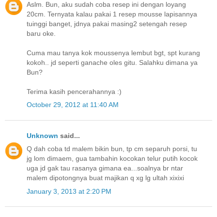
Aslm. Bun, aku sudah coba resep ini dengan loyang
20cm. Ternyata kalau pakai 1 resep mousse lapisannya
tuinggi banget, jdnya pakai masing2 setengah resep
baru oke.
Cuma mau tanya kok moussenya lembut bgt, spt kurang
kokoh.. jd seperti ganache oles gitu. Salahku dimana ya
Bun?
Terima kasih pencerahannya :)
October 29, 2012 at 11:40 AM
Unknown
said...
Q dah coba td malem bikin bun, tp cm separuh porsi, tu
jg lom dimaem, gua tambahin kocokan telur putih kocok
uga jd gak tau rasanya gimana ea...soalnya br ntar
malem dipotongnya buat majikan q xg lg ultah xixixi
January 3, 2013 at 2:20 PM