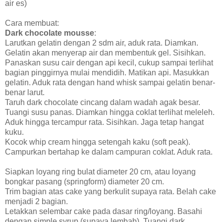
air es)
Cara membuat:
Dark chocolate mousse
:
Larutkan gelatin dengan 2 sdm air, aduk rata. Diamkan.
Gelatin akan menyerap air dan membentuk gel. Sisihkan.
Panaskan susu cair dengan api kecil, cukup sampai terlihat
bagian pinggirnya mulai mendidih. Matikan api. Masukkan
gelatin. Aduk rata dengan hand whisk sampai gelatin benar-
benar larut.
Taruh dark chocolate cincang dalam wadah agak besar.
Tuangi susu panas. Diamkan hingga coklat terlihat meleleh.
Aduk hingga tercampur rata. Sisihkan. Jaga tetap hangat
kuku.
Kocok whip cream hingga setengah kaku (soft peak).
Campurkan bertahap ke dalam campuran coklat. Aduk rata.
Siapkan loyang ring bulat diameter 20 cm, atau loyang
bongkar pasang (springform) diameter 20 cm.
Trim bagian atas cake yang berkulit supaya rata. Belah cake
menjadi 2 bagian.
Letakkan selembar cake pada dasar ring/loyang. Basahi
dengan simple syrup (supaya lembab). Tuangi dark