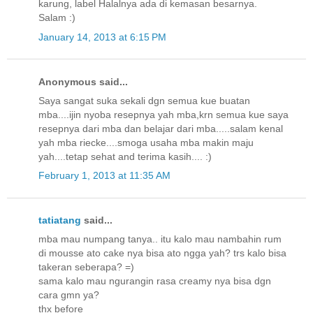
karung, label Halalnya ada di kemasan besarnya.
Salam :)
January 14, 2013 at 6:15 PM
Anonymous said...
Saya sangat suka sekali dgn semua kue buatan
mba....ijin nyoba resepnya yah mba,krn semua kue saya
resepnya dari mba dan belajar dari mba.....salam kenal
yah mba riecke....smoga usaha mba makin maju
yah....tetap sehat and terima kasih.... :)
February 1, 2013 at 11:35 AM
tatiatang
said...
mba mau numpang tanya.. itu kalo mau nambahin rum
di mousse ato cake nya bisa ato ngga yah? trs kalo bisa
takeran seberapa? =)
sama kalo mau ngurangin rasa creamy nya bisa dgn
cara gmn ya?
thx before