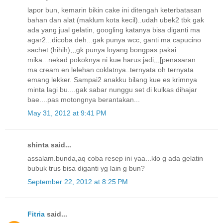
lapor bun, kemarin bikin cake ini ditengah keterbatasan
bahan dan alat (maklum kota kecil)..udah ubek2 tbk gak
ada yang jual gelatin, googling katanya bisa diganti ma
agar2...dicoba deh...gak punya wcc, ganti ma capucino
sachet (hihih),,,gk punya loyang bongpas pakai
mika...nekad pokoknya ni kue harus jadi,,,[penasaran
ma cream en lelehan coklatnya..ternyata oh ternyata
emang lekker. Sampai2 anakku bilang kue es krimnya
minta lagi bu....gak sabar nunggu set di kulkas dihajar
bae....pas motongnya berantakan...
May 31, 2012 at 9:41 PM
shinta said...
assalam.bunda,aq coba resep ini yaa...klo g ada gelatin
bubuk trus bisa diganti yg lain g bun?
September 22, 2012 at 8:25 PM
Fitria
said...