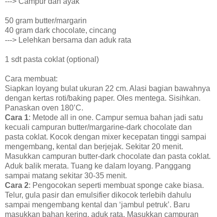
---> Campur dan ayak
50 gram butter/margarin
40 gram dark chocolate, cincang
---> Lelehkan bersama dan aduk rata
1 sdt pasta coklat (optional)
Cara membuat:
Siapkan loyang bulat ukuran 22 cm. Alasi bagian bawahnya
dengan kertas roti/baking paper. Oles mentega. Sisihkan.
Panaskan oven 180’C.
Cara 1
: Metode all in one. Campur semua bahan jadi satu
kecuali campuran butter/margarine-dark chocolate dan
pasta coklat. Kocok dengan mixer kecepatan tinggi sampai
mengembang, kental dan berjejak. Sekitar 20 menit.
Masukkan campuran butter-dark chocolate dan pasta coklat.
Aduk balik merata. Tuang ke dalam loyang. Panggang
sampai matang sekitar 30-35 menit.
Cara 2
: Pengocokan seperti membuat sponge cake biasa.
Telur, gula pasir dan emulsifier dikocok terlebih dahulu
sampai mengembang kental dan ‘jambul petruk’. Baru
masukkan bahan kering, aduk rata. Masukkan campuran