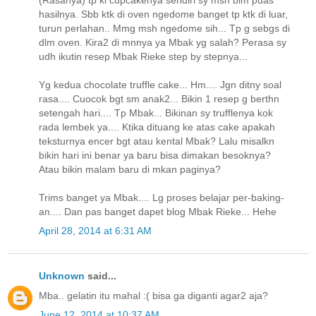
(Rasanya) tp kl cupcakenya sendiri sy msh blm puas
hasilnya. Sbb ktk di oven ngedome banget tp ktk di luar,
turun perlahan.. Mmg msh ngedome sih... Tp g sebgs di
dlm oven. Kira2 di mnnya ya Mbak yg salah? Perasa sy
udh ikutin resep Mbak Rieke step by stepnya...
Yg kedua chocolate truffle cake... Hm.... Jgn ditny soal
rasa.... Cuocok bgt sm anak2... Bikin 1 resep g berthn
setengah hari.... Tp Mbak... Bikinan sy trufflenya kok
rada lembek ya.... Ktika dituang ke atas cake apakah
teksturnya encer bgt atau kental Mbak? Lalu misalkn
bikin hari ini benar ya baru bisa dimakan besoknya?
Atau bikin malam baru di mkan paginya?
Trims banget ya Mbak.... Lg proses belajar per-baking-
an.... Dan pas banget dapet blog Mbak Rieke... Hehe
April 28, 2014 at 6:31 AM
Unknown
said...
Mba.. gelatin itu mahal :( bisa ga diganti agar2 aja?
June 12, 2014 at 10:37 AM