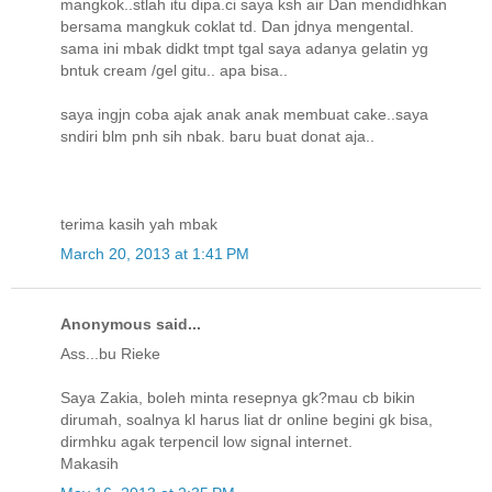
mangkok..stlah itu dipa.ci saya ksh air Dan mendidhkan
bersama mangkuk coklat td. Dan jdnya mengental.
sama ini mbak didkt tmpt tgal saya adanya gelatin yg
bntuk cream /gel gitu.. apa bisa..
saya ingjn coba ajak anak anak membuat cake..saya
sndiri blm pnh sih nbak. baru buat donat aja..
terima kasih yah mbak
March 20, 2013 at 1:41 PM
Anonymous said...
Ass...bu Rieke
Saya Zakia, boleh minta resepnya gk?mau cb bikin
dirumah, soalnya kl harus liat dr online begini gk bisa,
dirmhku agak terpencil low signal internet.
Makasih