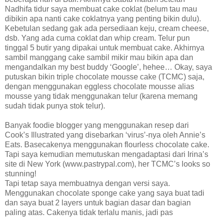
Nadhifa tidur saya membuat cake coklat (belum tau mau
dibikin apa nanti cake coklatnya yang penting bikin dulu).
Kebetulan sedang gak ada persediaan keju, cream cheese,
dsb. Yang ada cuma coklat dan whip cream. Telur pun
tinggal 5 butir yang dipakai untuk membuat cake. Akhirnya
sambil manggang cake sambil mikir mau bikin apa dan
mengandalkan my best buddy ‘Google’, hehee… Okay, saya
putuskan bikin triple chocolate mousse cake (TCMC) saja,
dengan menggunakan eggless chocolate mousse alias
mousse yang tidak menggunakan telur (karena memang
sudah tidak punya stok telur).
Banyak foodie blogger yang menggunakan resep dari
Cook’s Illustrated yang disebarkan ‘virus’-nya oleh Annie’s
Eats. Basecakenya menggunakan flourless chocolate cake.
Tapi saya kemudian memutuskan mengadaptasi dari Irina’s
site di New York (www.pastrypal.com), her TCMC’s looks so
stunning!
Tapi tetap saya membuatnya dengan versi saya.
Menggunakan chocolate sponge cake yang saya buat tadi
dan saya buat 2 layers untuk bagian dasar dan bagian
paling atas. Cakenya tidak terlalu manis, jadi pas