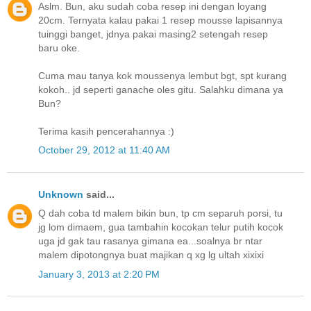
Aslm. Bun, aku sudah coba resep ini dengan loyang
20cm. Ternyata kalau pakai 1 resep mousse lapisannya
tuinggi banget, jdnya pakai masing2 setengah resep
baru oke.
Cuma mau tanya kok moussenya lembut bgt, spt kurang
kokoh.. jd seperti ganache oles gitu. Salahku dimana ya
Bun?
Terima kasih pencerahannya :)
October 29, 2012 at 11:40 AM
Unknown
said...
Q dah coba td malem bikin bun, tp cm separuh porsi, tu
jg lom dimaem, gua tambahin kocokan telur putih kocok
uga jd gak tau rasanya gimana ea...soalnya br ntar
malem dipotongnya buat majikan q xg lg ultah xixixi
January 3, 2013 at 2:20 PM