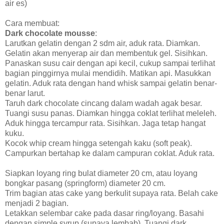
air es)
Cara membuat:
Dark chocolate mousse
:
Larutkan gelatin dengan 2 sdm air, aduk rata. Diamkan.
Gelatin akan menyerap air dan membentuk gel. Sisihkan.
Panaskan susu cair dengan api kecil, cukup sampai terlihat
bagian pinggirnya mulai mendidih. Matikan api. Masukkan
gelatin. Aduk rata dengan hand whisk sampai gelatin benar-
benar larut.
Taruh dark chocolate cincang dalam wadah agak besar.
Tuangi susu panas. Diamkan hingga coklat terlihat meleleh.
Aduk hingga tercampur rata. Sisihkan. Jaga tetap hangat
kuku.
Kocok whip cream hingga setengah kaku (soft peak).
Campurkan bertahap ke dalam campuran coklat. Aduk rata.
Siapkan loyang ring bulat diameter 20 cm, atau loyang
bongkar pasang (springform) diameter 20 cm.
Trim bagian atas cake yang berkulit supaya rata. Belah cake
menjadi 2 bagian.
Letakkan selembar cake pada dasar ring/loyang. Basahi
dengan simple syrup (supaya lembab). Tuangi dark