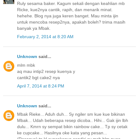
Ruly sesama baker. Kagum sekali dengan keahlian mb
Ricke, kue2nya cantik, rapih, dan menarik minat.
hehehe. Blog nya juga keren banget. Mau minta ijin
untuk mencoba resep2nya, apakah boleh? trima masih
banyak ya Mbak.
February 2, 2014 at 8:20 AM
Unknown
said...
mlm mbk
aq mau intip2 resep kuenya y
cantik2 bgt cake2 nya
April 7, 2014 at 8:24 PM
Unknown
said...
Mbak Rieke... Aduh duh... Sy ngiler sm kue kue bikinan
Mbak... Udah beberapa resep dicoba.. Hihi... Gak ijin lbh
dulu... Kmrn sy sempat bikin rainbow cake... Tp sy cetak
ke cupcake... Hasilnya oke kata yang pesan...