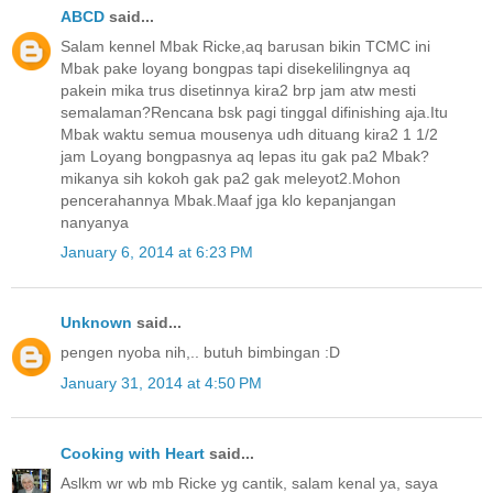
ABCD
said...
Salam kennel Mbak Ricke,aq barusan bikin TCMC ini
Mbak pake loyang bongpas tapi disekelilingnya aq
pakein mika trus disetinnya kira2 brp jam atw mesti
semalaman?Rencana bsk pagi tinggal difinishing aja.Itu
Mbak waktu semua mousenya udh dituang kira2 1 1/2
jam Loyang bongpasnya aq lepas itu gak pa2 Mbak?
mikanya sih kokoh gak pa2 gak meleyot2.Mohon
pencerahannya Mbak.Maaf jga klo kepanjangan
nanyanya
January 6, 2014 at 6:23 PM
Unknown
said...
pengen nyoba nih,.. butuh bimbingan :D
January 31, 2014 at 4:50 PM
Cooking with Heart
said...
Aslkm wr wb mb Ricke yg cantik, salam kenal ya, saya