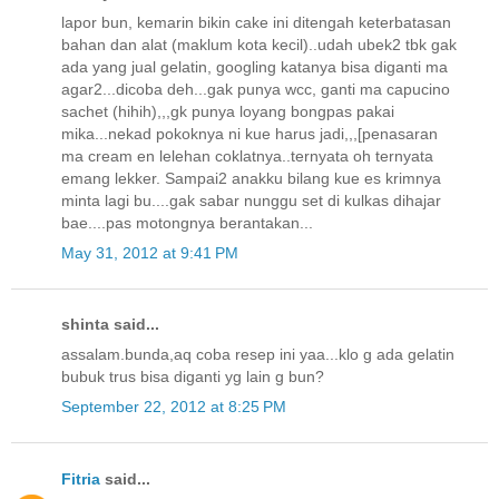
lapor bun, kemarin bikin cake ini ditengah keterbatasan
bahan dan alat (maklum kota kecil)..udah ubek2 tbk gak
ada yang jual gelatin, googling katanya bisa diganti ma
agar2...dicoba deh...gak punya wcc, ganti ma capucino
sachet (hihih),,,gk punya loyang bongpas pakai
mika...nekad pokoknya ni kue harus jadi,,,[penasaran
ma cream en lelehan coklatnya..ternyata oh ternyata
emang lekker. Sampai2 anakku bilang kue es krimnya
minta lagi bu....gak sabar nunggu set di kulkas dihajar
bae....pas motongnya berantakan...
May 31, 2012 at 9:41 PM
shinta said...
assalam.bunda,aq coba resep ini yaa...klo g ada gelatin
bubuk trus bisa diganti yg lain g bun?
September 22, 2012 at 8:25 PM
Fitria
said...