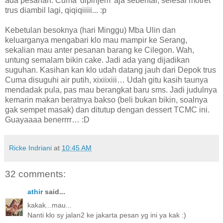
ada pesanan. Cuma 'dipinjem' aja sebentar, selesai motret
trus diambil lagi, qiqiqiiiii... :p
Kebetulan besoknya (hari Minggu) Mba Ulin dan
keluarganya mengabari klo mau mampir ke Serang,
sekalian mau anter pesanan barang ke Cilegon. Wah,
untung semalam bikin cake. Jadi ada yang dijadikan
suguhan. Kasihan kan klo udah datang jauh dari Depok trus
Cuma disuguhi air putih, xixiixiii… Udah gitu kasih taunya
mendadak pula, pas mau berangkat baru sms. Jadi judulnya
kemarin makan beratnya bakso (beli bukan bikin, soalnya
gak sempet masak) dan ditutup dengan dessert TCMC ini.
Guayaaaa benerrrr… :D
Ricke Indriani
at
10:45 AM
32 comments:
athir
said...
kakak...mau...
Nanti klo sy jalan2 ke jakarta pesan yg ini ya kak :)