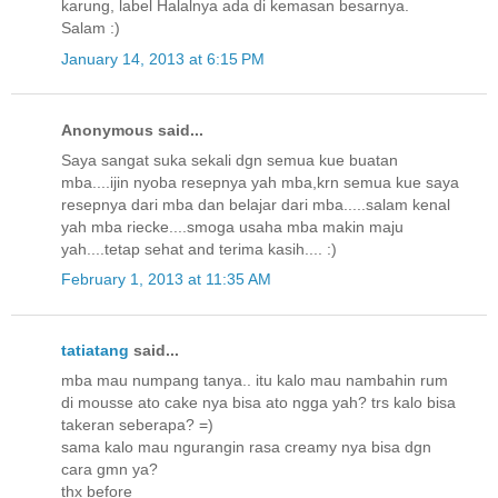
karung, label Halalnya ada di kemasan besarnya.
Salam :)
January 14, 2013 at 6:15 PM
Anonymous said...
Saya sangat suka sekali dgn semua kue buatan
mba....ijin nyoba resepnya yah mba,krn semua kue saya
resepnya dari mba dan belajar dari mba.....salam kenal
yah mba riecke....smoga usaha mba makin maju
yah....tetap sehat and terima kasih.... :)
February 1, 2013 at 11:35 AM
tatiatang
said...
mba mau numpang tanya.. itu kalo mau nambahin rum
di mousse ato cake nya bisa ato ngga yah? trs kalo bisa
takeran seberapa? =)
sama kalo mau ngurangin rasa creamy nya bisa dgn
cara gmn ya?
thx before