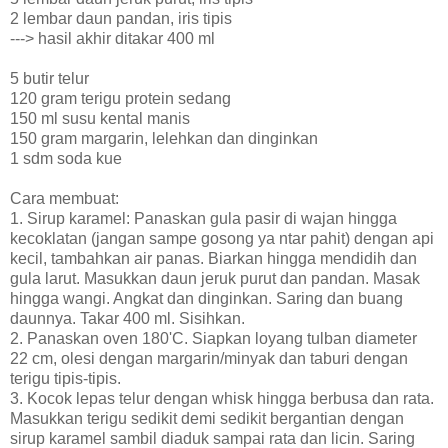
2 lembar daun pandan, iris tipis
---> hasil akhir ditakar 400 ml
5 butir telur
120 gram terigu protein sedang
150 ml susu kental manis
150 gram margarin, lelehkan dan dinginkan
1 sdm soda kue
Cara membuat:
1. Sirup karamel: Panaskan gula pasir di wajan hingga
kecoklatan (jangan sampe gosong ya ntar pahit) dengan api
kecil, tambahkan air panas. Biarkan hingga mendidih dan
gula larut. Masukkan daun jeruk purut dan pandan. Masak
hingga wangi. Angkat dan dinginkan. Saring dan buang
daunnya. Takar 400 ml. Sisihkan.
2. Panaskan oven 180'C. Siapkan loyang tulban diameter
22 cm, olesi dengan margarin/minyak dan taburi dengan
terigu tipis-tipis.
3. Kocok lepas telur dengan whisk hingga berbusa dan rata.
Masukkan terigu sedikit demi sedikit bergantian dengan
sirup karamel sambil diaduk sampai rata dan licin. Saring