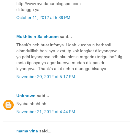
http://www.ayodapur.blogspot.com
di tunggu ya...
October 11, 2012 at 5:39 PM
Mukhlisin Saleh.com
said...
Thank's neh buat infonya. Udah kucoba n berhasil
alhmdulillah hasilnya lezat, tp kok lengket diloyangnya
ya pdhl loyangnya sdh aku olesin mrgarin+terigu lho? tlg
mnta tipsnya ya agar kuenya mudah dilepas dr
loyangnya. Thank's a lot neh n dtunggu blsanya..
November 20, 2012 at 5:17 PM
Unknown
said...
Nyoba ahhhhhh
November 21, 2012 at 4:44 PM
mama vina
said...