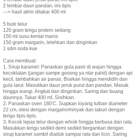
2 lembar daun pandan, iris tipis
---> hasil akhir ditakar 400 ml
5 butir telur
120 gram terigu protein sedang
150 ml susu kental manis
150 gram margarin, lelehkan dan dinginkan
1 sdm soda kue
Cara membuat:
1. Sirup karamel: Panaskan gula pasir di wajan hingga
kecoklatan (jangan sampe gosong ya ntar pahit) dengan api
kecil, tambahkan air panas. Biarkan hingga mendidih dan
gula larut. Masukkan daun jeruk purut dan pandan. Masak
hingga wangi. Angkat dan dinginkan. Saring dan buang
daunnya. Takar 400 ml. Sisihkan.
2. Panaskan oven 180'C. Siapkan loyang tulban diameter
22 cm, olesi dengan margarin/minyak dan taburi dengan
terigu tipis-tipis.
3. Kocok lepas telur dengan whisk hingga berbusa dan rata.
Masukkan terigu sedikit demi sedikit bergantian dengan
sirup karamel sambil diaduk sampai rata dan licin. Saring