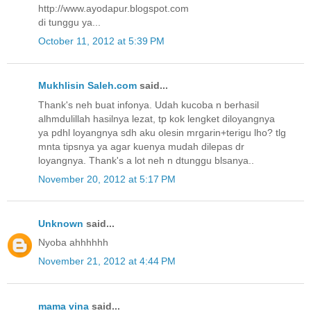
http://www.ayodapur.blogspot.com
di tunggu ya...
October 11, 2012 at 5:39 PM
Mukhlisin Saleh.com
said...
Thank's neh buat infonya. Udah kucoba n berhasil
alhmdulillah hasilnya lezat, tp kok lengket diloyangnya
ya pdhl loyangnya sdh aku olesin mrgarin+terigu lho? tlg
mnta tipsnya ya agar kuenya mudah dilepas dr
loyangnya. Thank's a lot neh n dtunggu blsanya..
November 20, 2012 at 5:17 PM
Unknown
said...
Nyoba ahhhhhh
November 21, 2012 at 4:44 PM
mama vina
said...