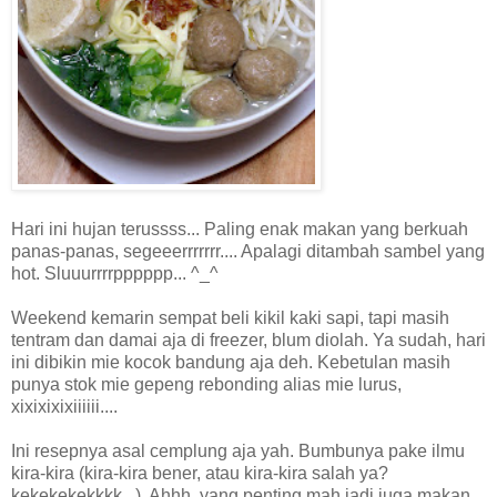
Hari ini hujan terussss... Paling enak makan yang berkuah
panas-panas, segeeerrrrrrr.... Apalagi ditambah sambel yang
hot. Sluuurrrrpppppp... ^_^
Weekend kemarin sempat beli kikil kaki sapi, tapi masih
tentram dan damai aja di freezer, blum diolah. Ya sudah, hari
ini dibikin mie kocok bandung aja deh. Kebetulan masih
punya stok mie gepeng rebonding alias mie lurus,
xixixixixiiiiii....
Ini resepnya asal cemplung aja yah. Bumbunya pake ilmu
kira-kira (kira-kira bener, atau kira-kira salah ya?
kekekekekkkk...). Ahhh, yang penting mah jadi juga makan