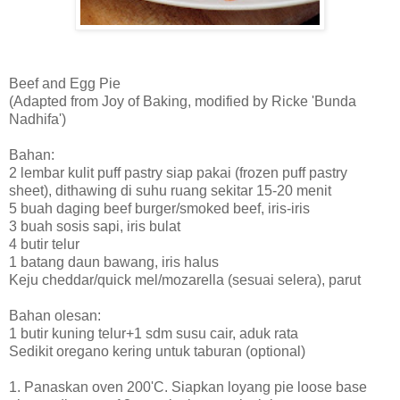
Beef and Egg Pie
(Adapted from Joy of Baking, modified by Ricke 'Bunda
Nadhifa')
Bahan:
2 lembar kulit puff pastry siap pakai (frozen puff pastry
sheet), dithawing di suhu ruang sekitar 15-20 menit
5 buah daging beef burger/smoked beef, iris-iris
3 buah sosis sapi, iris bulat
4 butir telur
1 batang daun bawang, iris halus
Keju cheddar/quick mel/mozarella (sesuai selera), parut
Bahan olesan:
1 butir kuning telur+1 sdm susu cair, aduk rata
Sedikit oregano kering untuk taburan (optional)
1. Panaskan oven 200'C. Siapkan loyang pie loose base