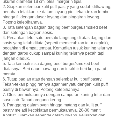
ukuran diameter 18 cm, olesi margarin tipis.
2. Siapkan selembar kulit puff pastry yang sudah dithawing,
perlahan letakkan ke dalam loyang pie, tekan-tekan lembut
hingga fit dengan dasar loyang dan pinggiran loyang.
Potong kelebihannya.
3. Tata setengah bagian daging beef burger/smoked beef
dan setengah bagian sosis.
4. Pecahkan telur satu persatu langsung di atas daging dan
sosis yang telah ditata (seperti memecahkan telur ceplok),
pecahkan di empat tempat. Kemudian tusuk kuning telurnya
dengan garpu cukup sampai kuning telurnya pecah tapi
jangan diaduk.
5. Tata kembali sisa daging beef burger/smoked beef
diatasnya. Beri daun bawang dan terakhir beri keju parut
merata.
6. Tutup bagian atas dengan selembar kulit puff pastry.
Tekan-tekan pinggirannya agar menyatu dengan kulit puff
pastry di bawahnya. Potong kelebihannya.
7. Olesi permukaannya dengan campuran kuning telur dan
susu cair. Taburi oregano kering.
8. Panggang dalam oven hingga matang dan kulit puff
pastry mejadi kecoklatan permukaannya. 20-30 menit.
Angkat. Diamkan sebentar dalam loyang, keluarkan dan