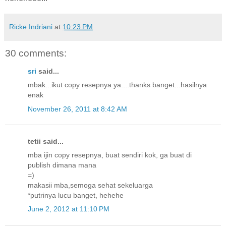
Ricke Indriani
at
10:23 PM
30 comments:
sri
said...
mbak...ikut copy resepnya ya....thanks banget...hasilnya
enak
November 26, 2011 at 8:42 AM
tetii said...
mba ijin copy resepnya, buat sendiri kok, ga buat di
publish dimana mana
=)
makasii mba,semoga sehat sekeluarga
*putrinya lucu banget, hehehe
June 2, 2012 at 11:10 PM