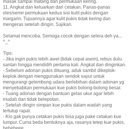
masak sampai matang dan permukaan kering.
11. Angkat dan keluarkan dari cetakan. Panas-panas
oles/semir permukaan kedua sisi kulit pukis dengan
margarin. Tujuannya agar kulit pukis tidak kering dan
mengeras setelah dingin. Sajikan.
Selamat mencoba. Semoga cocok dengan selera deh ya...
^_^
Tips:
- Jika ingin pukis lebih awet (tidak cepat asem), rebus dulu
santan hingga mendidih pertama kali. Angkat dan dinginkan.
- Sebelum adonan pukis dituang, aduk sambil dikeplok-
keplok dengan menggunakan sendok sayur untuk
mengurangi gelembung udara berlebihan dalam adonan yg
menyebabkan permukaan kue pukis bolong-bolong besar.
- Tuang adonan dengan bantuan gelas ukur agar lebih
mudah dan tidak belepotan.
- Setelah dingin simpan kue pukis dalam wadah yang
tertutup rapat.
- Klo gak punya cetakan pukis bisa juga pake cetakan kue
lumpur. Cuma beda bentuknya aja, rasanya tetep kue pukis,
heheheee...