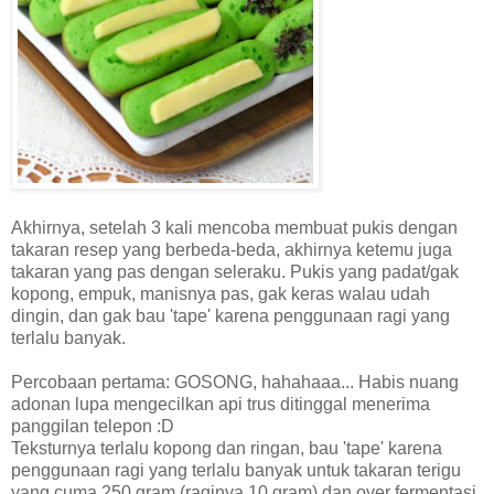
Akhirnya, setelah 3 kali mencoba membuat pukis dengan
takaran resep yang berbeda-beda, akhirnya ketemu juga
takaran yang pas dengan seleraku. Pukis yang padat/gak
kopong, empuk, manisnya pas, gak keras walau udah
dingin, dan gak bau 'tape' karena penggunaan ragi yang
terlalu banyak.
Percobaan pertama: GOSONG, hahahaaa... Habis nuang
adonan lupa mengecilkan api trus ditinggal menerima
panggilan telepon :D
Teksturnya terlalu kopong dan ringan, bau 'tape' karena
penggunaan ragi yang terlalu banyak untuk takaran terigu
yang cuma 250 gram (raginya 10 gram) dan over fermentasi