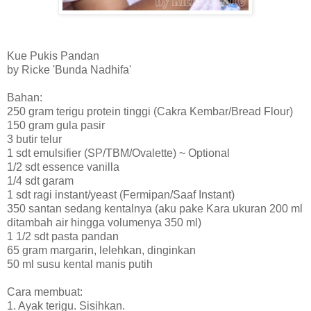
Kue Pukis Pandan
by Ricke 'Bunda Nadhifa'
Bahan:
250 gram terigu protein tinggi (Cakra Kembar/Bread Flour)
150 gram gula pasir
3 butir telur
1 sdt emulsifier (SP/TBM/Ovalette) ~ Optional
1/2 sdt essence vanilla
1/4 sdt garam
1 sdt ragi instant/yeast (Fermipan/Saaf Instant)
350 santan sedang kentalnya (aku pake Kara ukuran 200 ml
ditambah air hingga volumenya 350 ml)
1 1/2 sdt pasta pandan
65 gram margarin, lelehkan, dinginkan
50 ml susu kental manis putih
Cara membuat:
1. Ayak terigu. Sisihkan.