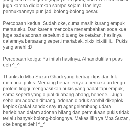
juga karena didiamkan sampe sejam. Hasilnya
permukaannya pun jadi bolong-bolong besar.
Percobaan kedua: Sudah oke, cuma masih kurang empuk
menurutku. Dan karena mencoba menambahkan soda kue
juga pada adonan sebelum dituang ke cetakan, hasilnya
dalamnya bersarang seperti martabak, xixixiixixiiiiiii... Pukis
yang aneh! :D
Percobaan ketiga: Ya inilah hasilnya. Alhamdulillah puas
deh ^_^
Thanks to Mba Suzan Ghadi yang berbagi tips dan trik
membuat pukis. Memang benar ternyata pemakaian terigu
protein tinggi menghasilkan pukis yang padat tapi empuk,
sama seperti yang dijual di abang-abang, heheee... Juga
sebelum adonan dituang, adonan diaduk sambil dikeplok-
keplok (pakai sendok sayur) agar gelembung udara
berlebihan dalam adonan hilang dan permukaan pukis tidak
terlalu banyak bolong-bolongnya. Makasiiiiih ya Mba Suzan,
oke banget deh! ^_^