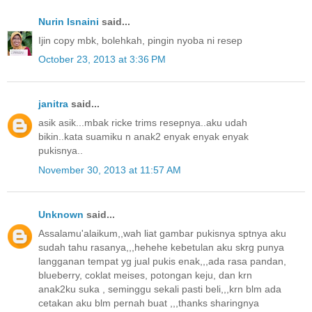
Nurin Isnaini
said...
Ijin copy mbk, bolehkah, pingin nyoba ni resep
October 23, 2013 at 3:36 PM
janitra
said...
asik asik...mbak ricke trims resepnya..aku udah
bikin..kata suamiku n anak2 enyak enyak enyak
pukisnya..
November 30, 2013 at 11:57 AM
Unknown
said...
Assalamu'alaikum,,wah liat gambar pukisnya sptnya aku
sudah tahu rasanya,,,hehehe kebetulan aku skrg punya
langganan tempat yg jual pukis enak,,,ada rasa pandan,
blueberry, coklat meises, potongan keju, dan krn
anak2ku suka , seminggu sekali pasti beli,,,krn blm ada
cetakan aku blm pernah buat ,,,thanks sharingnya