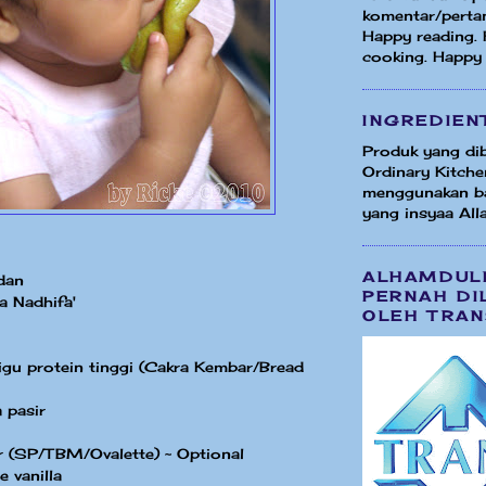
komentar/perta
Happy reading.
cooking. Happy
INGREDIEN
Produk yang dib
Ordinary Kitche
menggunakan b
yang insyaa Alla
ALHAMDUL
dan
PERNAH DI
a Nadhifa'
OLEH TRAN
gu protein tinggi (Cakra Kembar/Bread
 pasir
er (SP/TBM/Ovalette) ~ Optional
e vanilla