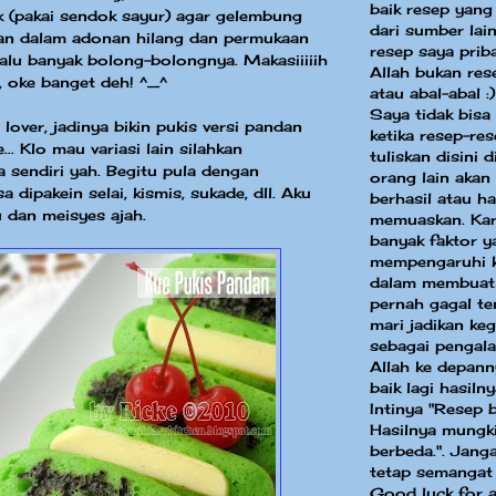
baik resep yang
k (pakai sendok sayur) agar gelembung
dari sumber la
han dalam adonan hilang dan permukaan
resep saya priba
rlalu banyak bolong-bolongnya. Makasiiiiih
Allah bukan res
 oke banget deh! ^_^
atau abal-abal :)
Saya tidak bisa
lover, jadinya bikin pukis versi pandan
ketika resep-re
.. Klo mau variasi lain silahkan
tuliskan disini 
ja sendiri yah. Begitu pula dengan
orang lain akan
a dipakein selai, kismis, sukade, dll. Aku
berhasil atau ha
 dan meisyes ajah.
memuaskan. Kar
banyak faktor y
mempengaruhi k
dalam membuat
pernah gagal te
mari jadikan keg
sebagai pengal
Allah ke depann
baik lagi hasilny
Intinya "Resep 
Hasilnya mungki
berbeda.". Jang
tetap semangat
Good luck for a