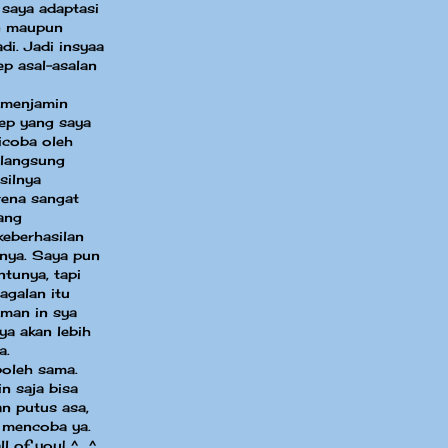
 saya adaptasi
in maupun
di. Jadi insyaa
ep asal-asalan
 menjamin
sep yang saya
dicoba oleh
 langsung
silnya
ena sangat
ang
eberhasilan
nya. Saya pun
ntunya, tapi
agalan itu
aman in sya
ya akan lebih
a.
boleh sama.
n saja bisa
an putus asa,
 mencoba ya.
ll of you! ^_^