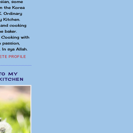
sian, some
in the Korea
. Ordinary
 Kitchen.
 and cooking
e baker.
. Cooking with
h passion,
 In sya Allah.
ETE PROFILE
TO MY
KITCHEN