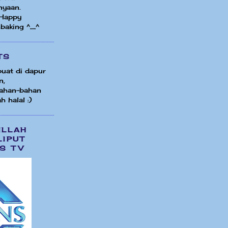
nyaan.
 Happy
 baking ^_^
TS
uat di dapur
n,
ahan-bahan
h halal :)
ILLAH
LIPUT
S TV