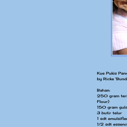
Kue Pukis Pan
by Ricke 'Bund
Bahan:
250 gram teri
Flour)
150 gram gula
3 butir telur
1 sdt emulsifi
1/2 sdt essenc