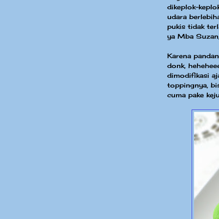
dikeplok-keplo
udara berlebi
pukis tidak te
ya Mba Suzan,
Karena pandan 
donk, heheheee.
dimodifikasi a
toppingnya, bis
cuma pake keju