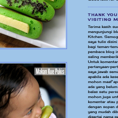
THANK YOU
VISITING 
Terima kasih su
mengunjungi bl
Kitchen. Semog
saya tulis disin
bagi teman-tem
pembaca blog in
saling memberik
Untuk komentar
pertanyaan-per
saya jawab sem
apabila ada ke
mohon maaf apa
ada yang belum
balas satu pers
mohon juga unt
komentar atau 
dengan sopan d
yang mudah dib
disertai nama p