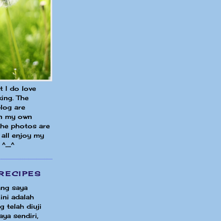
ut I do love
ing. The
blog are
in my own
 the photos are
all enjoy my
 ^_^
RECIPES
ng saya
ini adalah
 telah diuji
ya sendiri,