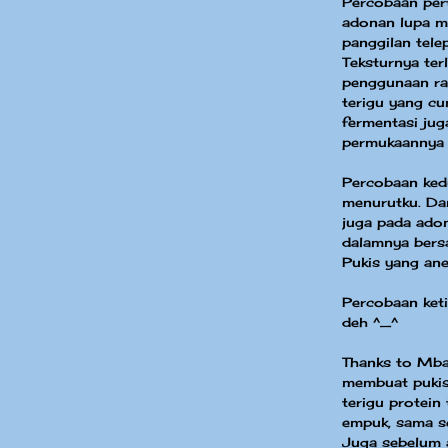
Percobaan per
adonan lupa me
panggilan tele
Teksturnya ter
penggunaan rag
terigu yang c
fermentasi jug
permukaannya 
Percobaan ked
menurutku. D
juga pada adon
dalamnya bersara
Pukis yang ane
Percobaan keti
deh ^_^
Thanks to Mba
membuat pukis
terigu protein
empuk, sama se
Juga sebelum 