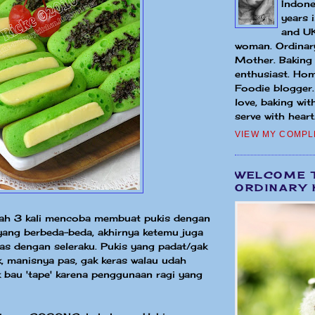
Indone
years 
and UK
woman. Ordinary
Mother. Baking
enthusiast. Hom
Foodie blogger
love, baking wit
serve with heart.
VIEW MY COMPL
WELCOME 
ORDINARY 
elah 3 kali mencoba membuat pukis dengan
yang berbeda-beda, akhirnya ketemu juga
as dengan seleraku. Pukis yang padat/gak
 manisnya pas, gak keras walau udah
k bau 'tape' karena penggunaan ragi yang