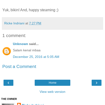
Yuk, bikin! And, happy steaming ;)
Ricke Indriani
at
7:27 PM
1 comment:
Unknown
said...
Salam kenal mbaa
December 25, 2016 at 5:05 AM
Post a Comment
‹
›
Home
View web version
THE OWNER