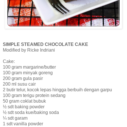
SIMPLE STEAMED CHOCOLATE CAKE
Modified by Ricke Indriani
Cake:
100 gram margarine/butter
100 gram minyak goreng
200 gram gula pasir
200 ml susu cair
2 butir telur, kocok lepas hingga berbuih dengan garpu
100 gram terigu protein sedang
50 gram coklat bubuk
½ sdt baking powder
½ sdt soda kue/baking soda
¼ sdt garam
1 sdt vanilla powder