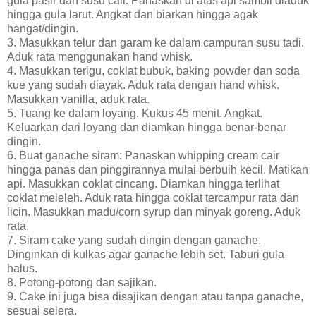
gula pasir dan susu cair. Panaskan di atas api sambil diaduk
hingga gula larut. Angkat dan biarkan hingga agak
hangat/dingin.
3. Masukkan telur dan garam ke dalam campuran susu tadi.
Aduk rata menggunakan hand whisk.
4. Masukkan terigu, coklat bubuk, baking powder dan soda
kue yang sudah diayak. Aduk rata dengan hand whisk.
Masukkan vanilla, aduk rata.
5. Tuang ke dalam loyang. Kukus 45 menit. Angkat.
Keluarkan dari loyang dan diamkan hingga benar-benar
dingin.
6. Buat ganache siram: Panaskan whipping cream cair
hingga panas dan pinggirannya mulai berbuih kecil. Matikan
api. Masukkan coklat cincang. Diamkan hingga terlihat
coklat meleleh. Aduk rata hingga coklat tercampur rata dan
licin. Masukkan madu/corn syrup dan minyak goreng. Aduk
rata.
7. Siram cake yang sudah dingin dengan ganache.
Dinginkan di kulkas agar ganache lebih set. Taburi gula
halus.
8. Potong-potong dan sajikan.
9. Cake ini juga bisa disajikan dengan atau tanpa ganache,
sesuai selera.