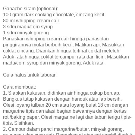
Ganache siram (optional):
100 gram dark cooking chocolate, cincang kecil
80 ml whipping cream cair
3 sdm madu/corn syrup
1 sdm minyak goreng
Panaskan whipping cream cair hingga panas dan
pinggirannya mulai berbuih kecil. Matikan api. Masukkan
coklat cincang. Diamkan hingga terlihat coklat meleleh.
Aduk rata hingga coklat tercampur rata dan licin. Masukkan
madu/corn syrup dan minyak goreng. Aduk rata.
Gula halus untuk taburan
Cara membuat:
1. Siapkan kukusan, didihkan air hingga cukup beruap.
Bungkus tutup kukusan dengan handuk atau lap bersih.
Olesi loyang tulban 20 cm atau loyang bulat 18 cm dengan
margarine tipis dan alasi bagian bawahnya dengan kertas
roti/baking paper. Olesi margarine lagi dan taburi terigu tipis-
tipis. Sisihkan.
2. Campur dalam panci margarine/butter, minyak goreng,