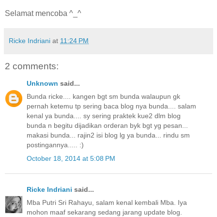
Selamat mencoba ^_^
Ricke Indriani
at
11:24 PM
2 comments:
Unknown
said...
Bunda ricke.... kangen bgt sm bunda walaupun gk
pernah ketemu tp sering baca blog nya bunda.... salam
kenal ya bunda.... sy sering praktek kue2 dlm blog
bunda n begitu dijadikan orderan byk bgt yg pesan...
makasi bunda... rajin2 isi blog lg ya bunda... rindu sm
postingannya..... :)
October 18, 2014 at 5:08 PM
Ricke Indriani
said...
Mba Putri Sri Rahayu, salam kenal kembali Mba. Iya
mohon maaf sekarang sedang jarang update blog.