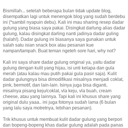
Bismillah... setelah beberapa bulan tidak update blog,
disempatkan lagi untuk menengok blog yang sudah berdebu
ini (*sambil nyapuin debu). Kali ini mau sharing resep dadar
gulung yang biasa saya pakai. Disingkat darlung alias dadar
gulung, kalau disingkat darling nanti jadinya dadar guling
(halah!). Dadar gulung ini biasanya saya gunakan untuk
salah satu isian snack box atau pesanan kue
nampan/tampah. Buat teman ngeteh sore hari, why not?
Kali ini saya share dadar gulung original ya, yaitu dadar
gulung dengan kulit yang hijau, isi unti kelapa dan gula
merah (atau kalau mau putih pakai gula pasir saja). Kulit
dadar gulungnya bisa dimodifikasi misalnya menjadi coklat,
pink, bermotif, dan lain-lain. Isinya juga bisa diganti,
misalnya pisang keju/coklat, vla keju, vla buah, cream
cheese, atau yang lainnya. Tapi kali ini khusus share yang
original dulu yaaa.. ini juga fotonya sudah lama (6 bulan
yang lalu saya motretnya, lebihan pesanan).
Trik khusus untuk membuat kulit dadar gulung yang berpori
dan bopeng-bopeng khas dadar gulung adalah pada panas