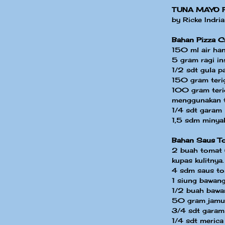
TUNA MAYO 
by Ricke Indria
Bahan Pizza C
150 ml air ha
5 gram ragi ins
1/2 sdt gula pa
150 gram terig
100 gram terig
menggunakan t
1/4 sdt garam
1,5 sdm minyak
Bahan Saus T
2 buah tomat 
kupas kulitnya.
4 sdm saus to
1 siung bawang
1/2 buah bawa
50 gram jamur 
3/4 sdt garam
1/4 sdt merica