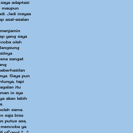
 saya adaptasi
in maupun
di. Jadi insyaa
ep asal-asalan
 menjamin
sep yang saya
dicoba oleh
 langsung
silnya
ena sangat
ang
eberhasilan
nya. Saya pun
ntunya, tapi
agalan itu
aman in sya
ya akan lebih
a.
boleh sama.
n saja bisa
an putus asa,
 mencoba ya.
ll of you! ^_^