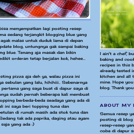
 bisa menyempatkan lagi posting resep
ama sedang terjangkit blogging blue yang
agak malas untuk duduk lama di depan
pdate blog, untungnya gak sampai baking
ng blue. Tenang aja masak dan bikin
I ain't a chef, b
dikit orderan tetap berjalan kok, hehee...
baking and cook
recipes in this 
already tested 
kitchen and all
sting pizza aja deh ya, walau pizza ini
mine. Hope you 
a sebulan yang lalu, hihihiii.. Sebenarnya
blog. Thank you
a pertama yang saya buat di dapur saya di
mnya sudah pernah beberapa kali membuat
topping berbeda-beda seadaya yang ada di
ABOUT MY 
ali ini saya beri topping tuna dan
etulan di rumah masih ada stok tuna dan
Semua resep ya
Sedang tak ada paprika, daging atau ayam
posting di blog 
 saja yang ada :)
resep-resep yang
coba di dapur sa