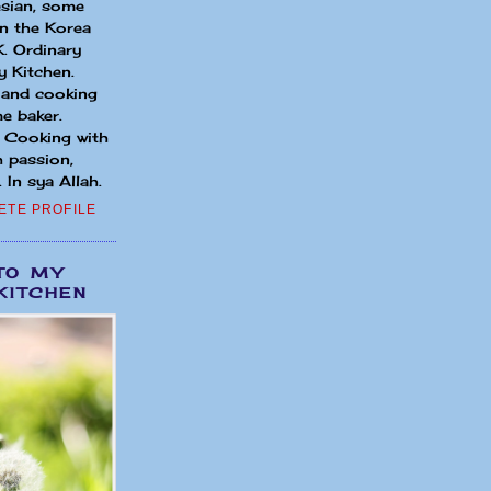
sian, some
in the Korea
. Ordinary
 Kitchen.
 and cooking
e baker.
. Cooking with
h passion,
 In sya Allah.
ETE PROFILE
TO MY
KITCHEN