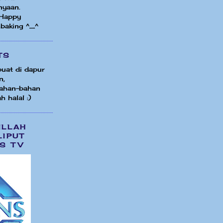
nyaan.
 Happy
 baking ^_^
TS
uat di dapur
n,
ahan-bahan
h halal :)
ILLAH
LIPUT
S TV