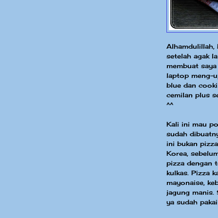
Alhamdulillah,
setelah agak l
membuat saya 
laptop meng-u
blue dan cooki
cemilan plus se
^^
Kali ini mau po
sudah dibuatny
ini bukan pizz
Korea, sebelu
pizza dengan 
kulkas. Pizza k
mayonaise, keb
jagung manis. 
ya sudah pakai