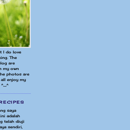
ut I do love
ing. The
blog are
in my own
 the photos are
all enjoy my
 ^_^
RECIPES
ng saya
ini adalah
 telah diuji
ya sendiri,