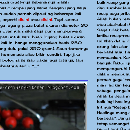
izza crust-nya sebenarnya masih
baik resep yang
dari sumber la
asic recipe yang sama dengan yang saya
resep saya priba
an sudah pernah diposting beberapa kali
Allah bukan res
i, seperti
disini
atau
disini
. Tapi karena
atau abal-abal :)
nya loyang pizza bulat ukuran diameter 30
Saya tidak bisa
i ovennya, maka saya pun mengkonversi
ketika resep-re
pas untuk satu buah loyang bulat ukuran
tuliskan disini 
kali ini hanya menggunakan basis 250
orang lain akan
yang dulu pakai 350 gram). Saus tomatnya
berhasil atau ha
homemade alias bikin sendiri. Tapi jika
memuaskan. Kar
 bolognaise siap pakai juga bisa ya, tapi
banyak faktor y
buatnya sediri ^_^
mempengaruhi k
dalam membuat
pernah gagal te
mari jadikan keg
sebagai pengal
Allah ke depann
baik lagi hasilny
Intinya "Resep 
Hasilnya mungki
berbeda.". Jang
tetap semangat
Good luck for a