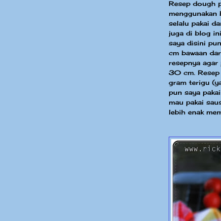
Resep dough p
menggunakan b
selalu pakai d
juga di blog in
saya disini pu
cm bawaan dar
resepnya agar 
30 cm. Resep 
gram terigu (
pun saya pakai 
mau pakai saus
lebih enak mem