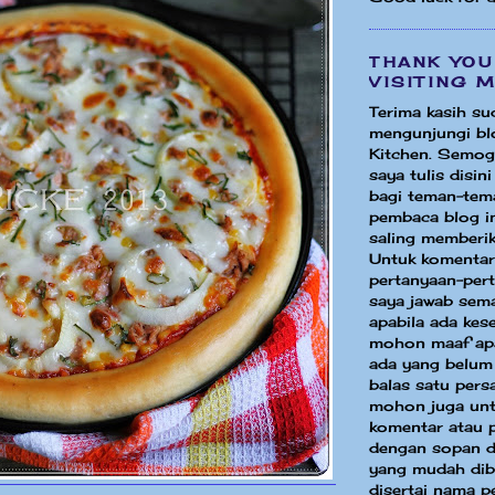
THANK YOU
VISITING 
Terima kasih su
mengunjungi bl
Kitchen. Semog
saya tulis disin
bagi teman-tem
pembaca blog in
saling memberik
Untuk komentar
pertanyaan-per
saya jawab sem
apabila ada ke
mohon maaf apa
ada yang belum
balas satu pers
mohon juga unt
komentar atau 
dengan sopan d
yang mudah dib
disertai nama p