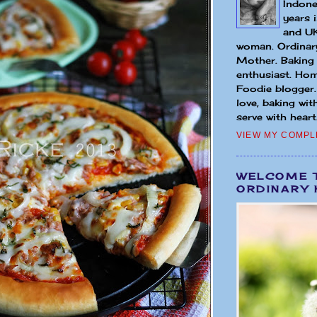
Indone
years 
and UK
woman. Ordinary
Mother. Baking
enthusiast. Hom
Foodie blogger
love, baking wit
serve with heart.
VIEW MY COMPL
WELCOME 
ORDINARY 