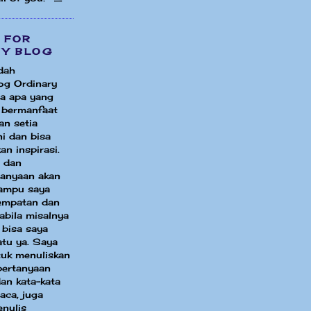
 FOR
MY BLOG
dah
og Ordinary
a apa yang
i bermanfaat
an setia
i dan bisa
an inspirasi.
 dan
tanyaan akan
ampu saya
sempatan dan
bila misalnya
 bisa saya
atu ya. Saya
uk menuliskan
pertanyaan
an kata-kata
aca, juga
enulis