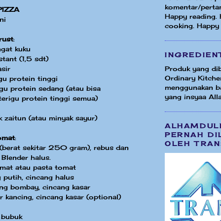
komentar/perta
PIZZA
Happy reading.
ni
cooking. Happy
rust
:
ngat kuku
INGREDIEN
tant (1,5 sdt)
sir
Produk yang dib
Ordinary Kitche
u protein tinggi
menggunakan b
u protein sedang (atau bisa
yang insyaa Alla
erigu protein tinggi semua)
 zaitun (atau minyak sayur)
ALHAMDUL
PERNAH DI
omat
:
OLEH TRAN
(berat sekitar 250 gram), rebus dan
 Blender halus.
mat atau pasta tomat
 putih, cincang halus
ng bombay, cincang kasar
kancing, cincang kasar (optional)
 bubuk