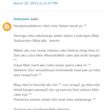
March 25, 2013 at 12:47 PM
Unknown
said...
Assalamuallaikum mba ricke,Salam kenal ya ^^
Semoga mba sekeluarga selalu dalam Lindungan Allah
Subhanahu Wata'alla.. Aamiin
Waktu aku cari resep cheese cake ketemu blog mba ini,
Dan aku coba bikin Alhamdulillah cake jadi enak banget
^^
Insya Allah nanti aku coba resep opera cake ini ^^
Sebelum Dan sesudahnya terimakasih baanyak ya mba
atas resep2nya ^^
Blog mba ini favorite aku loh ^^ coz resep2 yg mba tulis
detail banget,sampai2 aku yg pemula bisa sukses bikin
cake nya ^^
Pokoknya sukses selalu deh buat mba sekeluarga ^^
Syukron wa jazaakumullahu khoiron.