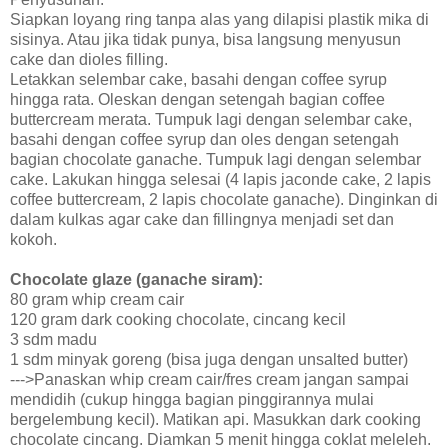
Siapkan loyang ring tanpa alas yang dilapisi plastik mika di
sisinya. Atau jika tidak punya, bisa langsung menyusun
cake dan dioles filling.
Letakkan selembar cake, basahi dengan coffee syrup
hingga rata. Oleskan dengan setengah bagian coffee
buttercream merata. Tumpuk lagi dengan selembar cake,
basahi dengan coffee syrup dan oles dengan setengah
bagian chocolate ganache. Tumpuk lagi dengan selembar
cake. Lakukan hingga selesai (4 lapis jaconde cake, 2 lapis
coffee buttercream, 2 lapis chocolate ganache). Dinginkan di
dalam kulkas agar cake dan fillingnya menjadi set dan
kokoh.
Chocolate glaze (ganache siram):
80 gram whip cream cair
120 gram dark cooking chocolate, cincang kecil
3 sdm madu
1 sdm minyak goreng (bisa juga dengan unsalted butter)
--->Panaskan whip cream cair/fres cream jangan sampai
mendidih (cukup hingga bagian pinggirannya mulai
bergelembung kecil). Matikan api. Masukkan dark cooking
chocolate cincang. Diamkan 5 menit hingga coklat meleleh.