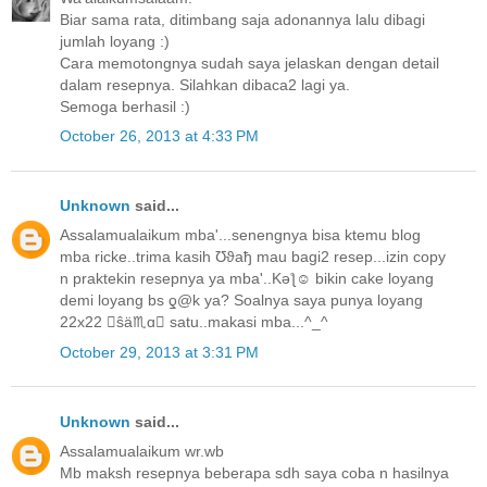
Biar sama rata, ditimbang saja adonannya lalu dibagi
jumlah loyang :)
Cara memotongnya sudah saya jelaskan dengan detail
dalam resepnya. Silahkan dibaca2 lagi ya.
Semoga berhasil :)
October 26, 2013 at 4:33 PM
Unknown
said...
Assalamualaikum mba'...senengnya bisa ktemu blog
mba ricke..trima kasih Ʊϑaђ mau bagi2 resep...izin copy
n praktekin resepnya ya mba'..Kǝƪ☺ bikin cake loyang
demi loyang bs ƍ@k ya? Soalnya saya punya loyang
22x22 ŝä♏ɑ satu..makasi mba...^_^
October 29, 2013 at 3:31 PM
Unknown
said...
Assalamualaikum wr.wb
Mb maksh resepnya beberapa sdh saya coba n hasilnya