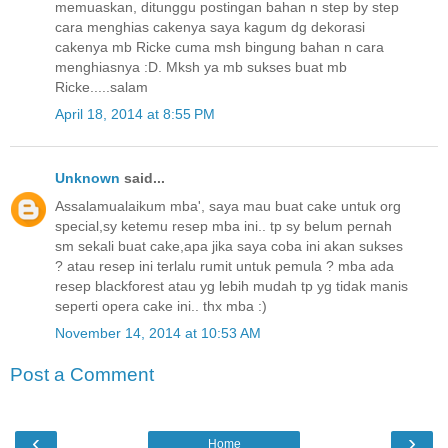
memuaskan, ditunggu postingan bahan n step by step
cara menghias cakenya saya kagum dg dekorasi
cakenya mb Ricke cuma msh bingung bahan n cara
menghiasnya :D. Mksh ya mb sukses buat mb
Ricke.....salam
April 18, 2014 at 8:55 PM
Unknown
said...
Assalamualaikum mba', saya mau buat cake untuk org
special,sy ketemu resep mba ini.. tp sy belum pernah
sm sekali buat cake,apa jika saya coba ini akan sukses
? atau resep ini terlalu rumit untuk pemula ? mba ada
resep blackforest atau yg lebih mudah tp yg tidak manis
seperti opera cake ini.. thx mba :)
November 14, 2014 at 10:53 AM
Post a Comment
‹
›
Home