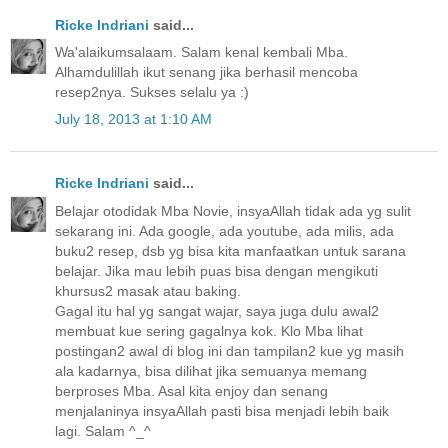
Ricke Indriani
said...
Wa'alaikumsalaam. Salam kenal kembali Mba.
Alhamdulillah ikut senang jika berhasil mencoba
resep2nya. Sukses selalu ya :)
July 18, 2013 at 1:10 AM
Ricke Indriani
said...
Belajar otodidak Mba Novie, insyaAllah tidak ada yg sulit
sekarang ini. Ada google, ada youtube, ada milis, ada
buku2 resep, dsb yg bisa kita manfaatkan untuk sarana
belajar. Jika mau lebih puas bisa dengan mengikuti
khursus2 masak atau baking.
Gagal itu hal yg sangat wajar, saya juga dulu awal2
membuat kue sering gagalnya kok. Klo Mba lihat
postingan2 awal di blog ini dan tampilan2 kue yg masih
ala kadarnya, bisa dilihat jika semuanya memang
berproses Mba. Asal kita enjoy dan senang
menjalaninya insyaAllah pasti bisa menjadi lebih baik
lagi. Salam ^_^