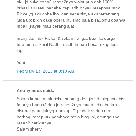
aku jd suka coba2 resep2nya walaupun gak 100%
brhasil sukses..hehehe. tapi sdh bnyak resepnya mbk
Ricke yg aku coba lho..dan sepertinya aku tertantang
juga utk bikin cake opera ini. smg saja bisa..bntu doanya
mbak (kayak mau perang aja)
many tks mbk Ricke, & salam hangat buat keluarga
terutama si kecil Nadhifa, sdh tmbah besar skrg, lucu
lagi.
Yani
February 13, 2013 at 9:19 AM
Anonymous said...
Salam kenal mbak ricke, senang deh jln2 di blog ini abis
fotonya bagus2 dan jg resep2nya mudah dicoba krn
disertai petunjuk yg lengkap. Tq mbak sudah mau
berbagi resep utk pembaca setia blog ini, ditunggu ya..
resep2 berikutnya
Salam sherly