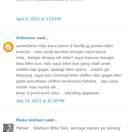
April 8, 2013 at 2:29 PM
Unknown
said...
speechless mba baca about d familly jg proses bikin
kuenya... satu yang spontan pengen saya tanya
mba...belajar dmana sih mba? saya mauuuu banget
bisa bikin kue. kalo saya bikin kue yang udah aneh
sedikit saja gagal. apalagi bikin opera....waduh ga
kbayang. saya baru berhasil bikin chiffon dan gagal bikin
pada percobaan chiffon berikutnya hahaha... tapi saya
masih mau nyoba sih...
keep d good work mba.... standing applause
July 14, 2013 at 11:38 PM
Ricke Indriani
said...
Hehee... Silahkan Mba Yani, semoga sukses ya 'perang'