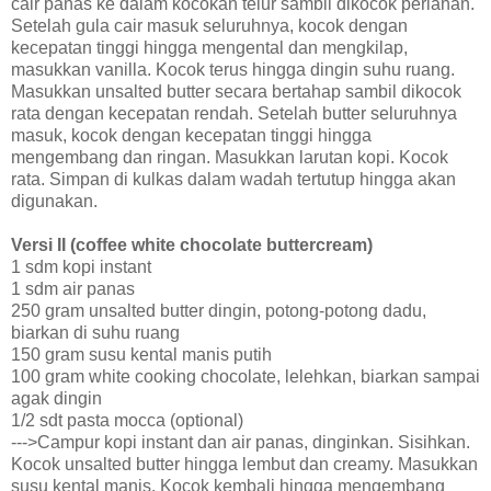
cair panas ke dalam kocokan telur sambil dikocok perlahan.
Setelah gula cair masuk seluruhnya, kocok dengan
kecepatan tinggi hingga mengental dan mengkilap,
masukkan vanilla. Kocok terus hingga dingin suhu ruang.
Masukkan unsalted butter secara bertahap sambil dikocok
rata dengan kecepatan rendah. Setelah butter seluruhnya
masuk, kocok dengan kecepatan tinggi hingga
mengembang dan ringan. Masukkan larutan kopi. Kocok
rata. Simpan di kulkas dalam wadah tertutup hingga akan
digunakan.
Versi II (coffee white chocolate buttercream)
1 sdm kopi instant
1 sdm air panas
250 gram unsalted butter dingin, potong-potong dadu,
biarkan di suhu ruang
150 gram susu kental manis putih
100 gram white cooking chocolate, lelehkan, biarkan sampai
agak dingin
1/2 sdt pasta mocca (optional)
--->Campur kopi instant dan air panas, dinginkan. Sisihkan.
Kocok unsalted butter hingga lembut dan creamy. Masukkan
susu kental manis. Kocok kembali hingga mengembang