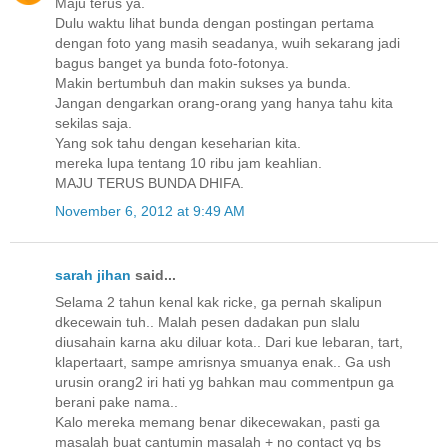
Maju terus ya.
Dulu waktu lihat bunda dengan postingan pertama
dengan foto yang masih seadanya, wuih sekarang jadi
bagus banget ya bunda foto-fotonya.
Makin bertumbuh dan makin sukses ya bunda.
Jangan dengarkan orang-orang yang hanya tahu kita
sekilas saja.
Yang sok tahu dengan keseharian kita.
mereka lupa tentang 10 ribu jam keahlian.
MAJU TERUS BUNDA DHIFA.
November 6, 2012 at 9:49 AM
sarah jihan
said...
Selama 2 tahun kenal kak ricke, ga pernah skalipun
dkecewain tuh.. Malah pesen dadakan pun slalu
diusahain karna aku diluar kota.. Dari kue lebaran, tart,
klapertaart, sampe amrisnya smuanya enak.. Ga ush
urusin orang2 iri hati yg bahkan mau commentpun ga
berani pake nama..
Kalo mereka memang benar dikecewakan, pasti ga
masalah buat cantumin masalah + no contact yg bs