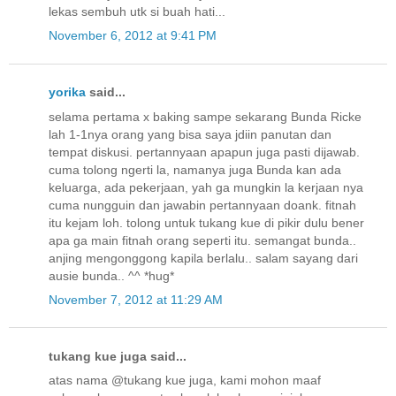
lekas sembuh utk si buah hati...
November 6, 2012 at 9:41 PM
yorika
said...
selama pertama x baking sampe sekarang Bunda Ricke
lah 1-1nya orang yang bisa saya jdiin panutan dan
tempat diskusi. pertannyaan apapun juga pasti dijawab.
cuma tolong ngerti la, namanya juga Bunda kan ada
keluarga, ada pekerjaan, yah ga mungkin la kerjaan nya
cuma nungguin dan jawabin pertannyaan doank. fitnah
itu kejam loh. tolong untuk tukang kue di pikir dulu bener
apa ga main fitnah orang seperti itu. semangat bunda..
anjing mengonggong kapila berlalu.. salam sayang dari
ausie bunda.. ^^ *hug*
November 7, 2012 at 11:29 AM
tukang kue juga said...
atas nama @tukang kue juga, kami mohon maaf