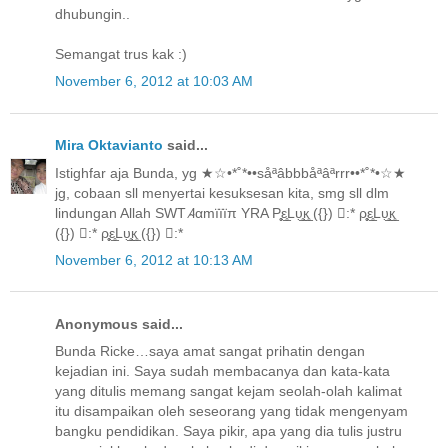
dhubungin..
Semangat trus kak :)
November 6, 2012 at 10:03 AM
Mira Oktavianto
said...
Istighfar aja Bunda, yg ★☆•*˚*••såªâbb‎​båªâªrrr••*˚*•☆★
jg, cobaan sll menyertai kesuksesan kita, smg sll dlm
lindungan Allah SWT ∕̴Ɩαmïïïπ YRA Ρ̥̥ε̲̣̣̣̥Lυ̲̣̥к̲̣̣̥ ({}) :* ρ̥̥ε̲̣̣̣̥Lυ̲̣̥к̲̣̣̥
({}) :* ρ̥̥ε̲̣̣̣̥Lυ̲̣̥к̲̣̣̥ ({}) :*
November 6, 2012 at 10:13 AM
Anonymous said...
Bunda Ricke…saya amat sangat prihatin dengan
kejadian ini. Saya sudah membacanya dan kata-kata
yang ditulis memang sangat kejam seolah-olah kalimat
itu disampaikan oleh seseorang yang tidak mengenyam
bangku pendidikan. Saya pikir, apa yang dia tulis justru