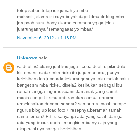
tetep sabar, tetep istiqomah ya mba..
makasih, slama ini saya bnyak dapet ilmu dr blog mba...
jgn pnah surut hanya karna comment yg ga jelas
juntrungannya *semangaaat yo mbaa*
November 6, 2012 at 1:13 PM
Unknown
said...
waduuh @tukang jual kue juga.. coba deeh dipikir dulu..
klo emang sadar mba ricke itu juga manusia, punya
kelebihan dan juag ada kekurangannya. aku malah salut
banget sm mba ricke.. disela2 kesibukan sebagai ibu
rumah tangga, ngurus suami dan anak yang cantik,
masih sempet nrima orderan dan semua orderan
terselesaikan dengan sangat2 sempurna. mash sempet
ngurus blog up load foto + resepnya.beramah tamah
sama temen2 FB. rasanya ga ada yang salah dan ga
ada yang busuk deeh.. mungkin mba nya aja yang
ekspetasi nya sangat berlebihan.