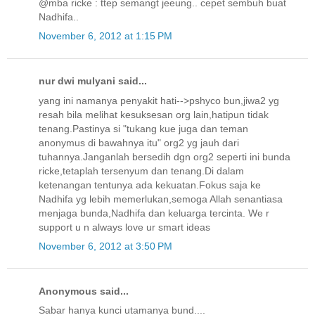
@mba ricke : ttep semangt jeeung.. cepet sembuh buat
Nadhifa..
November 6, 2012 at 1:15 PM
nur dwi mulyani said...
yang ini namanya penyakit hati-->pshyco bun,jiwa2 yg
resah bila melihat kesuksesan org lain,hatipun tidak
tenang.Pastinya si "tukang kue juga dan teman
anonymus di bawahnya itu" org2 yg jauh dari
tuhannya.Janganlah bersedih dgn org2 seperti ini bunda
ricke,tetaplah tersenyum dan tenang.Di dalam
ketenangan tentunya ada kekuatan.Fokus saja ke
Nadhifa yg lebih memerlukan,semoga Allah senantiasa
menjaga bunda,Nadhifa dan keluarga tercinta. We r
support u n always love ur smart ideas
November 6, 2012 at 3:50 PM
Anonymous said...
Sabar hanya kunci utamanya bund....