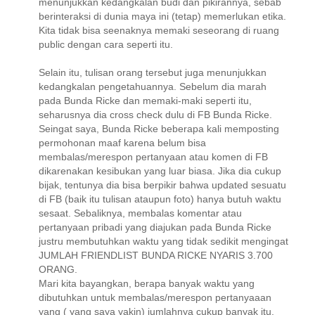
menunjukkan kedangkalan budi dan pikirannya, sebab
berinteraksi di dunia maya ini (tetap) memerlukan etika.
Kita tidak bisa seenaknya memaki seseorang di ruang
public dengan cara seperti itu.
Selain itu, tulisan orang tersebut juga menunjukkan
kedangkalan pengetahuannya. Sebelum dia marah
pada Bunda Ricke dan memaki-maki seperti itu,
seharusnya dia cross check dulu di FB Bunda Ricke.
Seingat saya, Bunda Ricke beberapa kali memposting
permohonan maaf karena belum bisa
membalas/merespon pertanyaan atau komen di FB
dikarenakan kesibukan yang luar biasa. Jika dia cukup
bijak, tentunya dia bisa berpikir bahwa updated sesuatu
di FB (baik itu tulisan ataupun foto) hanya butuh waktu
sesaat. Sebaliknya, membalas komentar atau
pertanyaan pribadi yang diajukan pada Bunda Ricke
justru membutuhkan waktu yang tidak sedikit mengingat
JUMLAH FRIENDLIST BUNDA RICKE NYARIS 3.700
ORANG.
Mari kita bayangkan, berapa banyak waktu yang
dibutuhkan untuk membalas/merespon pertanyaaan
yang ( yang saya yakin) jumlahnya cukup banyak itu.