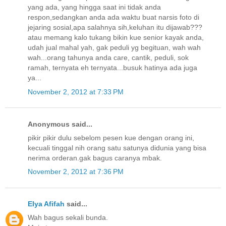
yang ada, yang hingga saat ini tidak anda
respon,sedangkan anda ada waktu buat narsis foto di
jejaring sosial,apa salahnya sih,keluhan itu dijawab???
atau memang kalo tukang bikin kue senior kayak anda,
udah jual mahal yah, gak peduli yg begituan, wah wah
wah...orang tahunya anda care, cantik, peduli, sok
ramah, ternyata eh ternyata...busuk hatinya ada juga
ya...
November 2, 2012 at 7:33 PM
Anonymous said...
pikir pikir dulu sebelom pesen kue dengan orang ini,
kecuali tinggal nih orang satu satunya didunia yang bisa
nerima orderan.gak bagus caranya mbak.
November 2, 2012 at 7:36 PM
Elya Afifah
said...
Wah bagus sekali bunda.