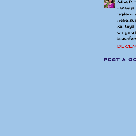
Mba Rick
rasanya 
ngilerrr
hehe..su
kulitnya
oh ya tr
blackfor
DECEM
POST A C