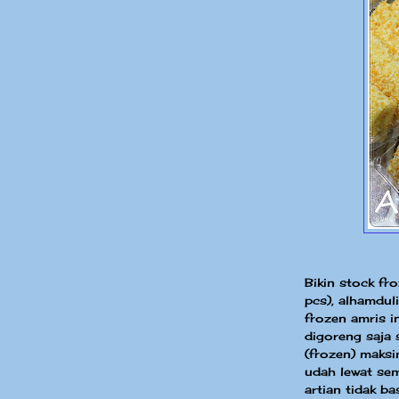
Bikin stock f
pcs), alhamdul
frozen amris i
digoreng saja 
(frozen) maks
udah lewat se
artian tidak b