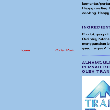
komentar/perta
Happy reading.
cooking. Happy
INGREDIEN
Produk yang dib
Ordinary Kitche
menggunakan b
yang insyaa Alla
Home
Older Post
ALHAMDUL
PERNAH DI
OLEH TRAN