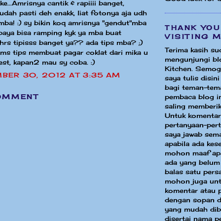
e...Amrisnya cantik & rapiiii banget,
udah pasti deh enakk, liat fotonya aja udh
 mba! :) sy bikin koq amrisnya "gendut"mba
THANK YOU
paya bisa ramping kyk ya mba buat
VISITING 
 hrs tipisss banget ya?? ada tips mba? ;)
Terima kasih su
ims tips membuat pagar coklat dari mika u
mengunjungi bl
est, kapan2 mau sy coba. :)
Kitchen. Semog
BER 30, 2012 AT 3:35 AM
saya tulis disin
bagi teman-tem
OMMENT
pembaca blog in
saling memberik
Untuk komentar
pertanyaan-per
saya jawab sem
apabila ada ke
mohon maaf apa
ada yang belum
balas satu pers
mohon juga unt
komentar atau 
dengan sopan d
yang mudah dib
disertai nama p