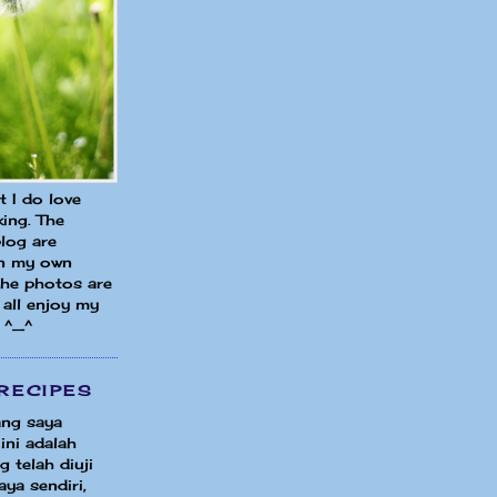
ut I do love
ing. The
blog are
in my own
 the photos are
all enjoy my
 ^_^
RECIPES
ng saya
ini adalah
 telah diuji
ya sendiri,