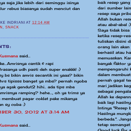
baik resep yang
ya saja jika lebih dari seminggu isinya
dari sumber la
elur rebus biasanya sudah menciut dan
resep saya priba
Allah bukan res
CKE INDRIANI
AT
12:14 AM
atau abal-abal :)
AN
,
SNACK
Saya tidak bisa
ketika resep-re
tuliskan disini 
TS:
orang lain akan
berhasil atau ha
.Kusmana
said...
memuaskan. Kar
banyak faktor y
e...Amrisnya cantik & rapi
mempengaruhi k
!rasanya udh pasti deh super enakkk! :)
dalam membuat
y bs bikin amris secantik ini yaaa? bikin
pernah gagal te
 hrs tipisss banget ya mba? pernah nyoba
mari jadikan keg
nya agak gendut2 hihi.. ada tips mba
sebagai pengal
mrisnya ramping? hehe..., oh ya trims ya
Allah ke depann
a membuat pagar coklat pake mikanya
baik lagi hasilny
an sy coba :)
Intinya "Resep 
BER 30, 2012 AT 3:14 AM
Hasilnya mungki
berbeda.". Jang
tetap semangat
.Kusmana
said...
Good luck for a