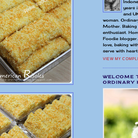
Indone
years 
and UK
woman. Ordinary
Mother. Baking
enthusiast. Hom
Foodie blogger
love, baking wit
serve with heart.
VIEW MY COMPL
WELCOME 
ORDINARY 