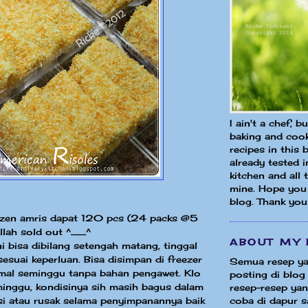
I ain't a chef, b
baking and cook
recipes in this 
already tested 
kitchen and all
mine. Hope you 
blog. Thank you
rozen amris dapat 120 pcs (24 packs @5
illah sold out ^__^
ABOUT MY 
ni bisa dibilang setengah matang, tinggal
sesuai keperluan. Bisa disimpan di freezer
Semua resep ya
imal seminggu tanpa bahan pengawet. Klo
posting di blog 
minggu, kondisinya sih masih bagus dalam
resep-resep yang
coba di dapur sa
asi atau rusak selama penyimpanannya baik