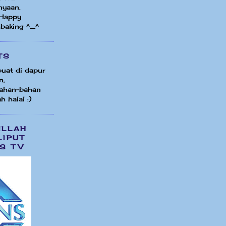
nyaan.
 Happy
 baking ^_^
TS
uat di dapur
n,
ahan-bahan
h halal :)
ILLAH
LIPUT
S TV