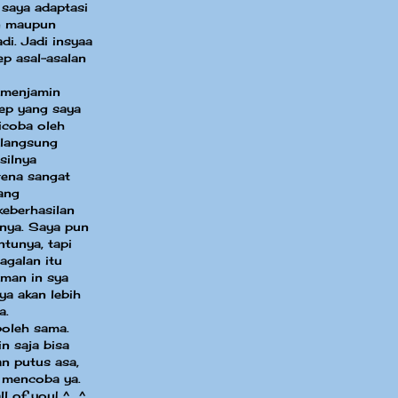
 saya adaptasi
in maupun
di. Jadi insyaa
ep asal-asalan
 menjamin
sep yang saya
dicoba oleh
 langsung
silnya
ena sangat
ang
eberhasilan
nya. Saya pun
ntunya, tapi
agalan itu
aman in sya
ya akan lebih
a.
boleh sama.
n saja bisa
an putus asa,
 mencoba ya.
ll of you! ^_^