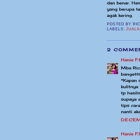
dan benar. Han
yang berupa t
agak kering.
POSTED BY
RI
LABELS:
JUAL
2 COMMEN
Hanie F
Mba Rick
bangettt
*Kapan s
kulitnya
tp hasil
supaya a
tips car
nanti ak
DECEM
Hanie F