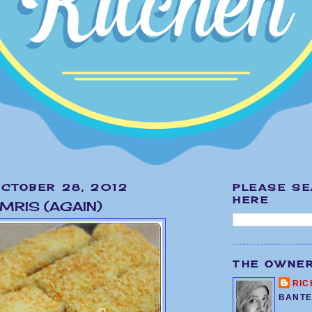
OCTOBER 28, 2012
PLEASE S
HERE
MRIS (AGAIN)
THE OWNE
RIC
BANTE