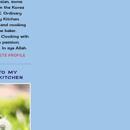
sian, some
in the Korea
. Ordinary
 Kitchen.
 and cooking
e baker.
. Cooking with
h passion,
 In sya Allah.
ETE PROFILE
TO MY
KITCHEN