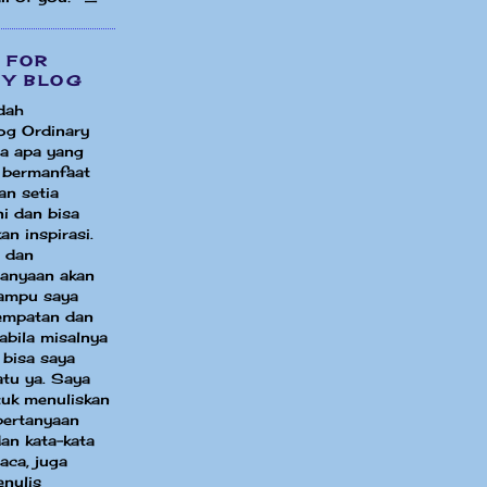
 FOR
MY BLOG
dah
og Ordinary
a apa yang
i bermanfaat
an setia
i dan bisa
an inspirasi.
 dan
tanyaan akan
ampu saya
sempatan dan
bila misalnya
 bisa saya
atu ya. Saya
uk menuliskan
pertanyaan
an kata-kata
aca, juga
enulis